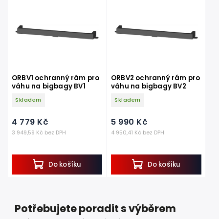
Nejprodávanější
Abecedně
ORBV1 ochranný rám pro
ORBV2 ochranný rám pro
váhu na bigbagy BV1
váhu na bigbagy BV2
Skladem
Skladem
4 779 Kč
5 990 Kč
3 949,59 Kč bez DPH
4 950,41 Kč bez DPH
Do košíku
Do košíku
Potřebujete poradit s výběrem