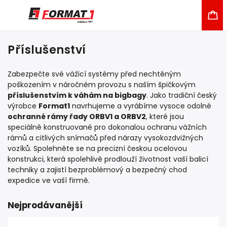
Příslušenství
Zabezpečte své vážicí systémy před nechtěným
poškozením v náročném provozu s naším špičkovým
příslušenstvím k váhám na bigbagy
. Jako tradiční český
výrobce
Format1
navrhujeme a vyrábíme vysoce odolné
ochranné rámy řady ORBV1 a ORBV2
, které jsou
speciálně konstruované pro dokonalou ochranu vážních
rámů a citlivých snímačů před nárazy vysokozdvižných
vozíků. Spolehněte se na precizní českou ocelovou
konstrukci, která spolehlivě prodlouží životnost vaší balicí
techniky a zajistí bezproblémový a bezpečný chod
expedice ve vaší firmě.
Nejprodávanější