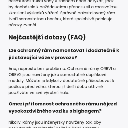
nesmí konstrukcí váhy v žádném bodě dotýkat, jinak
by docházelo k nežádoucímu přenosu sil a masivnímu
zkreslení výsledků vážení. Správně nainstalovaný rám
tvoří samostatnou bariéru, která spolehlivě pohlcuje
nárazy zvenčí.
Nejčastější dotazy (FAQ)
Lze ochranný rám namontovat i dodatečně k
již stávající váze v provozu?
Ano, naprosto bez problému. Ochranné rámy ORBV1 a
ORBV2 jsou navrženy jako samostatné doplňkové
moduly. Můžete je kdykoliv dodatečně přišroubovat k
podlaze před váhu, kterou již delší dobu aktivně
používáte ve své výrobní hale.
Omezí přítomnost ochranného rámu nájezd
vysokozdvižného vozíku s bigbagem?
Nikoliv. Rámy jsou inženýrsky navrženy tak, aby