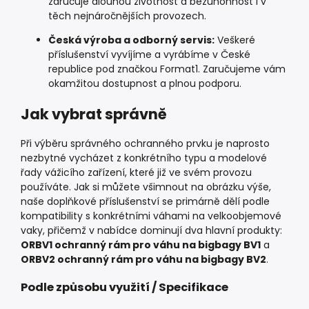
zaručuje dlouhou životnost a bezúhonnost i v
těch nejnáročnějších provozech.
Česká výroba a odborný servis:
Veškeré
příslušenství vyvíjíme a vyrábíme v České
republice pod značkou Format1. Zaručujeme vám
okamžitou dostupnost a plnou podporu.
Jak vybrat správně
Při výběru správného ochranného prvku je naprosto
nezbytné vycházet z konkrétního typu a modelové
řady vážicího zařízení, které již ve svém provozu
používáte. Jak si můžete všimnout na obrázku výše,
naše doplňkové příslušenství se primárně dělí podle
kompatibility s konkrétními váhami na velkoobjemové
vaky, přičemž v nabídce dominují dva hlavní produkty:
ORBV1 ochranný rám pro váhu na bigbagy BV1
a
ORBV2 ochranný rám pro váhu na bigbagy BV2
.
Podle způsobu využití / Specifikace