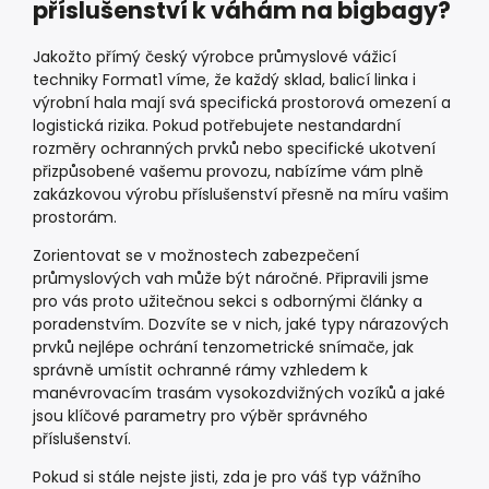
příslušenství k váhám na bigbagy?
Jakožto přímý český výrobce průmyslové vážicí
techniky Format1 víme, že každý sklad, balicí linka i
výrobní hala mají svá specifická prostorová omezení a
logistická rizika. Pokud potřebujete nestandardní
rozměry ochranných prvků nebo specifické ukotvení
přizpůsobené vašemu provozu, nabízíme vám plně
zakázkovou výrobu příslušenství přesně na míru vašim
prostorám.
Zorientovat se v možnostech zabezpečení
průmyslových vah může být náročné. Připravili jsme
pro vás proto užitečnou sekci s odbornými články a
poradenstvím. Dozvíte se v nich, jaké typy nárazových
prvků nejlépe ochrání tenzometrické snímače, jak
správně umístit ochranné rámy vzhledem k
manévrovacím trasám vysokozdvižných vozíků a jaké
jsou klíčové parametry pro výběr správného
příslušenství.
Pokud si stále nejste jisti, zda je pro váš typ vážního