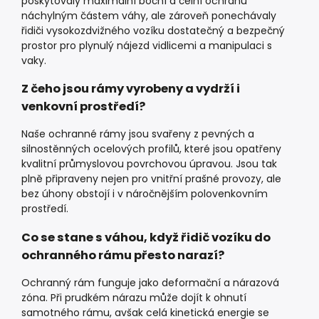
poskytovaly maximální boční a čelní ochranu
náchylným částem váhy, ale zároveň ponechávaly
řidiči vysokozdvižného vozíku dostatečný a bezpečný
prostor pro plynulý nájezd vidlicemi a manipulaci s
vaky.
Z čeho jsou rámy vyrobeny a vydrží i
venkovní prostředí?
Naše ochranné rámy jsou svařeny z pevných a
silnostěnných ocelových profilů, které jsou opatřeny
kvalitní průmyslovou povrchovou úpravou. Jsou tak
plně připraveny nejen pro vnitřní prašné provozy, ale
bez úhony obstojí i v náročnějším polovenkovním
prostředí.
Co se stane s váhou, když řidič vozíku do
ochranného rámu přesto narazí?
Ochranný rám funguje jako deformační a nárazová
zóna. Při prudkém nárazu může dojít k ohnutí
samotného rámu, avšak celá kinetická energie se