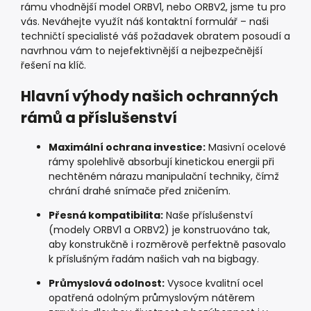
rámu vhodnější model ORBV1, nebo ORBV2, jsme tu pro
vás. Neváhejte využít náš kontaktní formulář – naši
techničtí specialisté váš požadavek obratem posoudí a
navrhnou vám to nejefektivnější a nejbezpečnější
řešení na klíč.
Hlavní výhody našich ochranných
rámů a příslušenství
Maximální ochrana investice:
Masivní ocelové
rámy spolehlivě absorbují kinetickou energii při
nechtěném nárazu manipulační techniky, čímž
chrání drahé snímače před zničením.
Přesná kompatibilita:
Naše příslušenství
(modely ORBV1 a ORBV2) je konstruováno tak,
aby konstrukčně i rozměrově perfektně pasovalo
k příslušným řadám našich vah na bigbagy.
Průmyslová odolnost:
Vysoce kvalitní ocel
opatřená odolným průmyslovým nátěrem