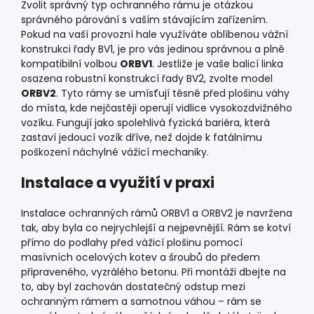
Zvolit správný typ ochranného rámu je otázkou
správného párování s vaším stávajícím zařízením.
Pokud na vaší provozní hale využíváte oblíbenou vážní
konstrukci řady BV1, je pro vás jedinou správnou a plně
kompatibilní volbou
ORBV1
. Jestliže je vaše balicí linka
osazena robustní konstrukcí řady BV2, zvolte model
ORBV2
. Tyto rámy se umísťují těsně před plošinu váhy
do místa, kde nejčastěji operují vidlice vysokozdvižného
vozíku. Fungují jako spolehlivá fyzická bariéra, která
zastaví jedoucí vozík dříve, než dojde k fatálnímu
poškození náchylné vážicí mechaniky.
Instalace a využití v praxi
Instalace ochranných rámů ORBV1 a ORBV2 je navržena
tak, aby byla co nejrychlejší a nejpevnější. Rám se kotví
přímo do podlahy před vážicí plošinu pomocí
masívních ocelových kotev a šroubů do předem
připraveného, vyzrálého betonu. Při montáži dbejte na
to, aby byl zachován dostatečný odstup mezi
ochranným rámem a samotnou váhou – rám se