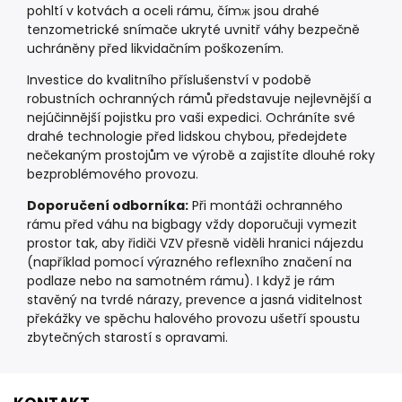
pohltí v kotvách a oceli rámu, čímж jsou drahé
tenzometrické snímače ukryté uvnitř váhy bezpečně
uchráněny před likvidačním poškozením.
Investice do kvalitního příslušenství v podobě
robustních ochranných rámů představuje nejlevnější a
nejúčinnější pojistku pro vaši expedici. Ochráníte své
drahé technologie před lidskou chybou, předejdete
nečekaným prostojům ve výrobě a zajistíte dlouhé roky
bezproblémového provozu.
Doporučení odborníka:
Při montáži ochranného
rámu před váhu na bigbagy vždy doporučuji vymezit
prostor tak, aby řidiči VZV přesně viděli hranici nájezdu
(například pomocí výrazného reflexního značení na
podlaze nebo na samotném rámu). I když je rám
stavěný na tvrdé nárazy, prevence a jasná viditelnost
překážky ve spěchu halového provozu ušetří spoustu
zbytečných starostí s opravami.