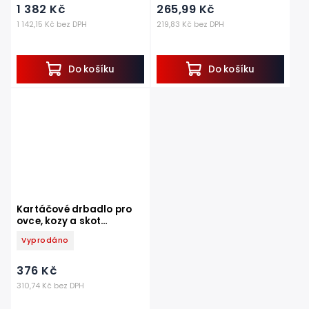
1 382 Kč
265,99 Kč
1 142,15 Kč bez DPH
219,83 Kč bez DPH
Do košíku
Do košíku
Kartáčové drbadlo pro
ovce, kozy a skot
Melasty, náhradní
Vyprodáno
kartáč
376 Kč
310,74 Kč bez DPH