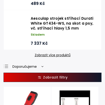
489 Kč
Aesculap strojek stříhací Durati
White GT434-WS, na skot a psy,
vč. stříhací hlavy 1,5 mm
Skladem
7 337 Kč
Zobrazit více produktů
Doporučujeme
Nejlevnější
Nejdražší
Nejprodávanější
Abecedně