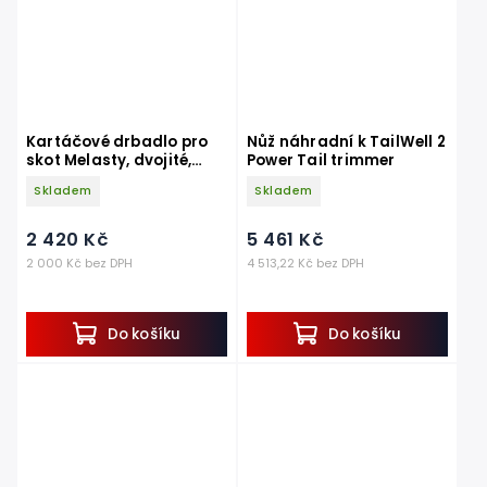
Kartáčové drbadlo pro
Nůž náhradní k TailWell 2
skot Melasty, dvojité,
Power Tail trimmer
pružinové, statické
Skladem
Skladem
2 420 Kč
5 461 Kč
2 000 Kč bez DPH
4 513,22 Kč bez DPH
Do košíku
Do košíku