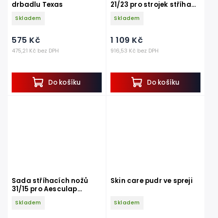
drbadlu Texas
21/23 pro strojek stříhací
Constanta 4 pro koně a
Skladem
Skladem
skot
575 Kč
1 109 Kč
475,21 Kč bez DPH
916,53 Kč bez DPH
Do košíku
Do košíku
Sada stříhacích nožů
Skin care pudr ve spreji
31/15 pro Aesculap
Econom CL a Econom II
Skladem
Skladem
na skot a koně, 3 mm