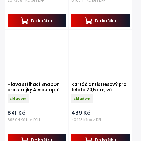
20 735,54 Kč bez DPH
6 107,44 Kč bez DPH
Do košíku
Do košíku
Hlava stříhací SnapOn
Kartáč antistresový pro
pro strojky Aesculap, č.
telata 20,5 cm, vč.
držáku na ohrádku
Skladem
Skladem
841 Kč
489 Kč
695,04 Kč bez DPH
404,13 Kč bez DPH
Do košíku
Do košíku