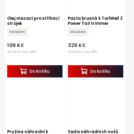
Olej mazací pro stříhací
Pasta brusná k TailWell 2
strojek
Power Tail trimmer
Skladem
Skladem
109 Kč
329 Kč
90,08 Kč bez DPH
271,90 Kč bez DPH
Do košíku
Do košíku
Pružina náhradní k
Sada náhradních nožů