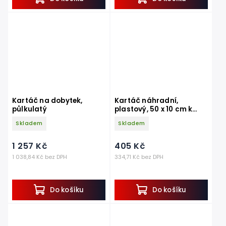
Kartáč na dobytek,
Kartáč náhradní,
půlkulatý
plastový, 50 x 10 cm k
drbadlu EuroFarm a
Skladem
Skladem
Texas
1 257 Kč
405 Kč
1 038,84 Kč bez DPH
334,71 Kč bez DPH
Do košíku
Do košíku