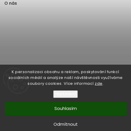
O nás
K personalizaci obsahu a reklam, poskytování funkcí
sociálních médií a analýze naší návštěvnosti využíváme
soubory cookies. Více informací
zde
.
Nastavení
Souhlasím
Copyright 2026
Format1
. Všechna práva vyhrazena.
Upravit nastavení cookies
Odmítnout
Vytvořil
Shoptet
| Design
Shoptak.cz