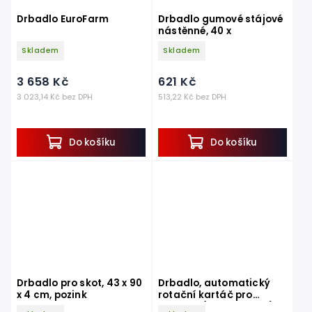
Drbadlo EuroFarm
Drbadlo gumové stájové
nástěnné, 40 x
Skladem
Skladem
3 658 Kč
621 Kč
3 023,14 Kč bez DPH
513,22 Kč bez DPH
Do košíku
Do košíku
Drbadlo pro skot, 43 x 90
Drbadlo, automatický
x 4 cm, pozink
rotační kartáč pro
dobytek (220V, 0.18KW)