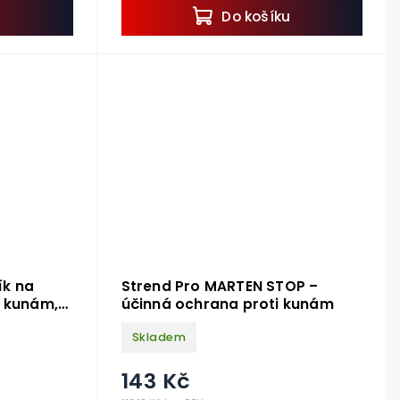
u
Do košíku
ík na
Strend Pro MARTEN STOP –
i kunám,
účinná ochrana proti kunám
ové látky
Skladem
143 Kč