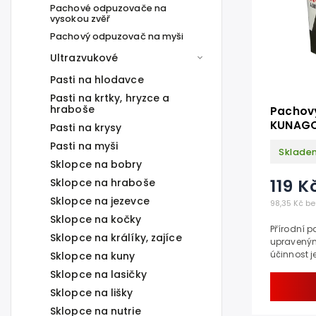
Pachové odpuzovače na
vysokou zvěř
Pachový odpuzovač na myši
Ultrazvukové
Pasti na hlodavce
Pasti na krtky, hryzce a
hraboše
Pachov
KUNAGON
Pasti na krysy
Pasti na myši
Sklade
Sklopce na bobry
119 K
Sklopce na hraboše
Sklopce na jezevce
98,35 Kč be
Sklopce na kočky
Přírodní 
Sklopce na králíky, zajíce
upraveným
účinnost j
Sklopce na kuny
Vyřešte p
Sklopce na lasičky
na půdě, n
Sklopce na lišky
Sklopce na nutrie