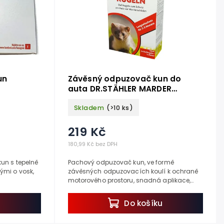
un
Závěsný odpuzovač kun do
auta DR.STÄHLER MARDER
KUGELN
Skladem
(>10 ks)
219 Kč
180,99 Kč bez DPH
un s tepelně
Pachový odpuzovač kun, ve formě
mi o vosk,
závěsných odpuzovacích koulí k ochraně
motorového prostoru, snadná aplikace,
otoru auta,
okamžitý účinek. Vyřešte Váš problém s
.
kunou v motoru s tímto...
u
Do košíku