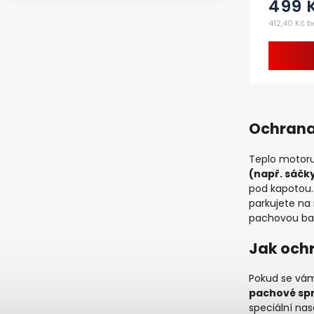
499 
412,40 Kč b
Ochrana 
Teplo motoru
(např. sáčk
pod kapotou. 
parkujete na 
pachovou bar
Jak ochr
Pokud se vám 
pachové spr
speciální nas