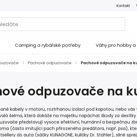
Kontakt
Camping a rybářské potřeby
Váhy pro hobby 
puzovače
/
Pachové odpuzovače
/
Pachové odpuzovače na k
hové odpuzovače na k
né kabely v motoru, roztrhanou izolaci pod kapotou, nebo vás v 
valá šelma, která dokáže na majetku napáchat škody za desítky tis
zovače představují vysoce efektivní, humánní a bezpečnou zbraň
oma (často imitující pach přirozeného predátora, např. psa), k
tsellery do auta (sáčky KUNAGONE, kuličky Dr. Stähler), silné spr