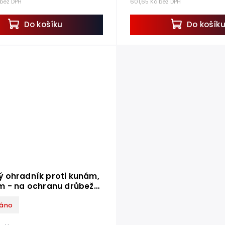
 bez DPH
601,65 Kč bez DPH
Do košíku
Do košík
 ohradník proti kunám,
m - na ochranu drůbeže
l
áno