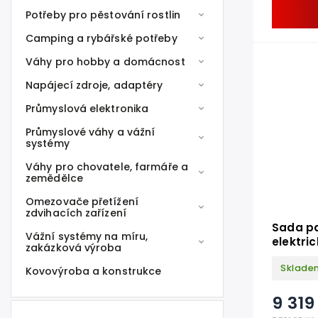
Potřeby pro pěstování rostlin
Camping a rybářské potřeby
Váhy pro hobby a domácnost
Napájecí zdroje, adaptéry
Průmyslová elektronika
Průmyslové váhy a vážní
systémy
Váhy pro chovatele, farmáře a
zemědělce
Omezovače přetížení
zdvihacích zařízení
Sada p
Vážní systémy na míru,
elektri
zakázková výroba
proti k
Sklade
Kovovýroba a konstrukce
9 319