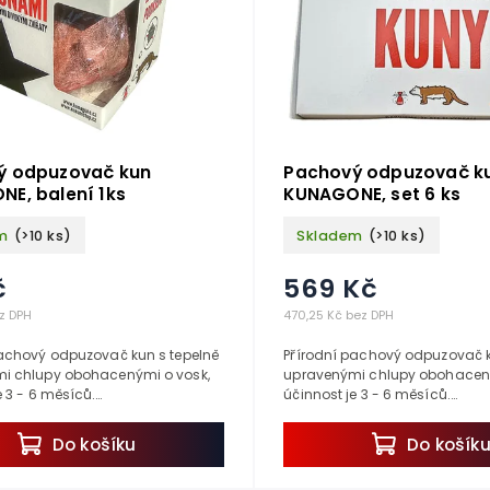
ý odpuzovač kun
Pachový odpuzovač k
E, balení 1ks
KUNAGONE, set 6 ks
m
(>10 ks)
Skladem
(>10 ks)
č
569 Kč
z DPH
470,25 Kč bez DPH
pachový odpuzovač kun s tepelně
Přírodní pachový odpuzovač k
i chlupy obohacenými o vosk,
upravenými chlupy obohacený
e 3 - 6 měsíců.
účinnost je 3 - 6 měsíců.
roblémy s kunou v motoru auta,
Vyřešte problémy s kunou v m
ebo kolem kurníku....
na půdě, nebo kolem kurníku...
Do košíku
Do košík