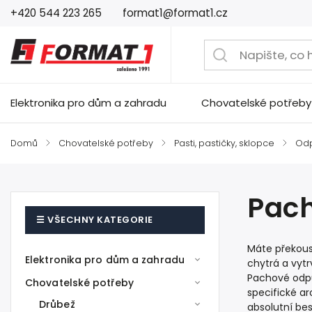
+420 544 223 265
format1@format1.cz
Elektronika pro dům a zahradu
Chovatelské potřeby
Domů
/
Chovatelské potřeby
/
Pasti, pastičky, sklopce
/
Od
Pac
Máte překousa
Elektronika pro dům a zahradu
chytrá a vytr
Pachové odpu
Chovatelské potřeby
specifické ar
Drůbež
absolutní bes