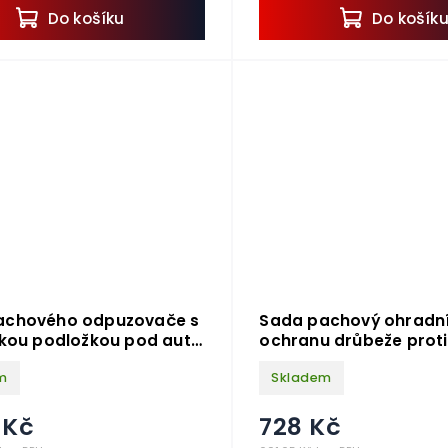
Do košíku
Do košík
achového odpuzovače s
Sada pachový ohradn
ckou podložkou pod auto
ochranu drůbeže prot
unám, kombinovaný zdroj
lasičkám + nosič pach
m
Skladem
20 ks
 Kč
728 Kč