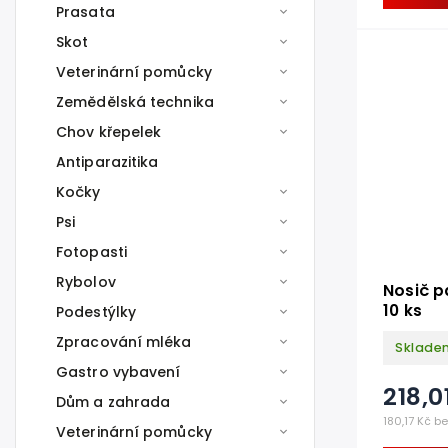
Prasata
Skot
Veterinární pomůcky
Zemědělská technika
Chov křepelek
Antiparazitika
Kočky
Psi
Fotopasti
Rybolov
Nosič p
10 ks
Podestýlky
Zpracování mléka
Sklade
Gastro vybavení
218,0
Dům a zahrada
180,17 Kč b
Veterinární pomůcky