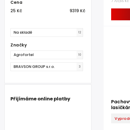
7 701,65 Kč
Cena
25
Kč
9319
Kč
Na skladě
12
Značky
Agrofortel
10
BRAVSON GROUP s.r.o.
3
Přijímáme online platby
Pachový
lasičká
- 250 m
Vyprod