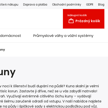
Vše k nákupu
Doprava a platba
Obchodní podmínky
GDPR
Blog
Nákupní košík
Prázdný košík
a domácnost
Průmyslové váhy a vážní systémy
uny
uny
noci k šílenství budí dupání na půdě? Kuna skalní je velmi
íc korun. Zastavte ji dříve, než se u vás zabydlí natrvalo!
. Využívají extrémně citlivého čichu kuny – vydávají
teré šelmu zaručeně odradí od vstupu. V naší nabídce najdete
eje na půdy i špičkové sady s elektrickou podložkou pod vůz.