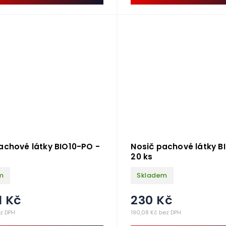
achové látky BIO10-PO -
Nosič pachové látky B
20 ks
m
Skladem
1 Kč
230 Kč
ez DPH
190,08 Kč bez DPH