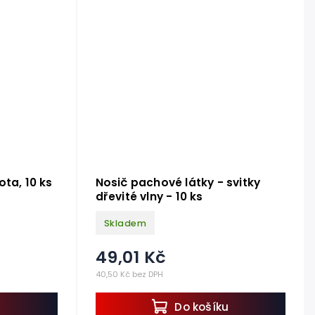
ta, 10 ks
Nosič pachové látky - svitky
dřevité vlny - 10 ks
Skladem
49,01 Kč
40,50 Kč bez DPH
u
Do košíku