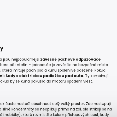
ky
a jsou nejpopulárnější
závěsné pachové odpuzovače
zabere pět vteřin – jednoduše je zavěsíte na bezpečné místo
ů, která imituje pach psa a kunu spolehlivě odežene. Pokud
ní: Sady s elektrickou podložkou pod auto
. Ty kombinují
okud by se kuna pokusila do motoru spodem vlézt.
ek často nestačí obsáhnout celý velký prostor. Zde nastupují
o silné koncentráty se neaplikují přímo na zdi, ale stříkají se na
ší nabídky), které rozmístíte kolem přístupových cest, kudy