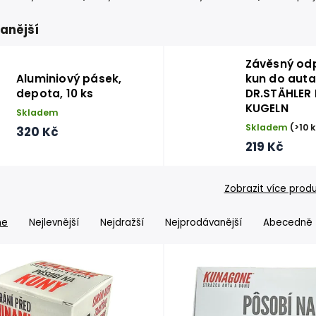
anější
Závěsný od
Aluminiový pásek,
kun do auta
depota, 10 ks
DR.STÄHLER
KUGELN
Skladem
Skladem
(>10 
320 Kč
219 Kč
Zobrazit více prod
me
Nejlevnější
Nejdražší
Nejprodávanější
Abecedně