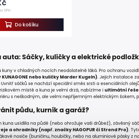
Kč
ez DPH
Do košíku
auta: Sáčky, kuličky a elektrické podlož
 kuny v chladných nocích neodolatelně láká. Pro ochranu vozidl
y KUNAGONE nebo kuličky Marder Kugeln)
. Jejich instalace 
Uvnitř sáčků se nachází speciální směs srsti a esenciálních olej
rizikovém místě a kuna je velmi drzá, nabízíme i
ultimátní řeše
iéru s neškodným, ale velmi nepříjemným elektrickým šokem, p
ánit půdu, kurník a garáž?
kuna usídlila na půdě (nebo ohrožuje vaši drůbež), závěsný sáč
eje a ohradníky (např. značky HAGOPUR či Strend Pro)
. Tyt
ákavé nosiče (buničinu, houbičky, nebo na aluminiové pásky z na