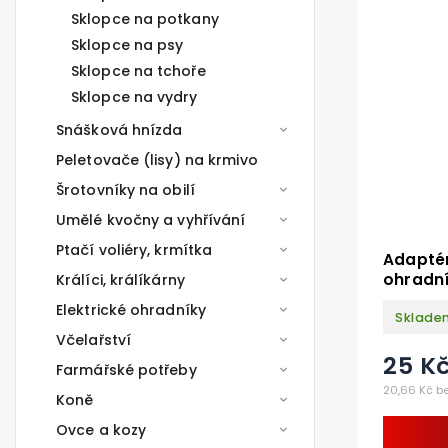
Sklopce na potkany
Sklopce na psy
Sklopce na tchoře
Sklopce na vydry
Snášková hnízda
Peletovače (lisy) na krmivo
Šrotovníky na obilí
Umělé kvočny a vyhřívání
Ptačí voliéry, krmítka
Adapté
ohradní
Králíci, králíkárny
látky BI
Elektrické ohradníky
Sklade
Včelařství
25 K
Farmářské potřeby
20,66 Kč b
Koně
Ovce a kozy