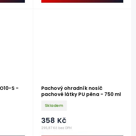
IO10-S -
Pachový ohradník nosič
pachové látky PU pěna - 750 ml
Skladem
358 Kč
295,87 Kč bez DPH