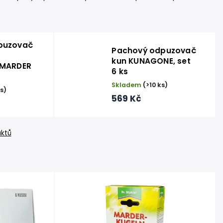
puzovač
Pachový odpuzovač
kun KUNAGONE, set
 MARDER
6 ks
Skladem
(>10 ks)
ks)
569 Kč
uktů