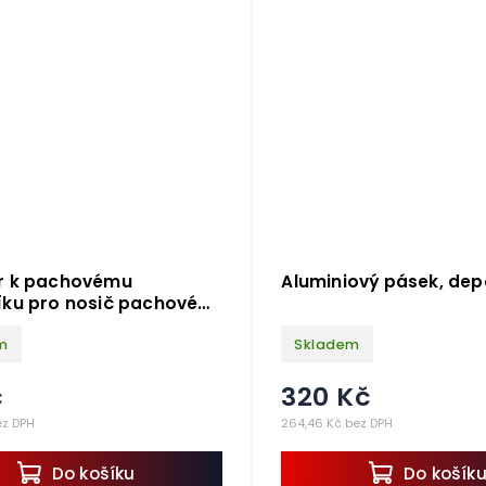
r k pachovému
Aluminiový pásek, depo
ku pro nosič pachové
O10
m
Skladem
č
320 Kč
ez DPH
264,46 Kč bez DPH
Do košíku
Do košík