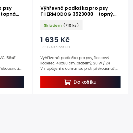
o psy
Výhřevná podložka pro psy
 topná
THERMODOG 3523000 - topný
koberec 40x60cm
Skladem
(>10 ks)
1 635 Kč
1 351,24 Kč bez DPH
VC, 58x81
Vyhřívaná podložka pro psy, fleecový
4
koberec, 40x60 cm, pratelný, 20 W / 24
řekousnutí,
V, napájení s ochranou proti překousnutí,
ení do psí
kabel 1,5 m, IP X7. Váš mazlíček v...
u
Do košíku