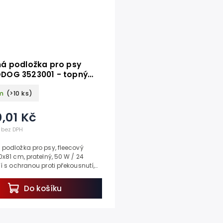
á podložka pro psy
 3523001 - topný
c 58x81cm
m
(>10 ks)
,01 Kč
 bez DPH
podložka pro psy, fleecový
0x81 cm, pratelný, 50 W / 24
í s ochranou proti překousnutí,
m, IP X7. Váš mazlíček v zimním
nebude...
Do košíku