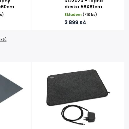
opný
3123023 - topná
x60cm
deska 58X81cm
ks)
Skladem
(>10 ks)
3 899 Kč
uktů