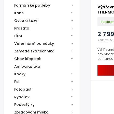
Farmářské potřeby
Výhřevn
THERMO
Koně
deska 
Ovce a kozy
Sklade
Prasata
2 799
Skot
2 313,22 Kč
Veterinární pomůcky
Vyhřívaná
Zemědělská technika
cm, snadná
Chov křepelek
ochranou p
Pokud hled
Antiparazitika
Kočky
Psi
Fotopasti
Rybolov
Podestýlky
Zpracování mléka