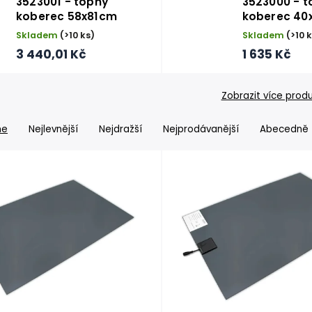
3523001 - topný
3523000 - t
koberec 58x81cm
koberec 40
Skladem
(>10 ks)
Skladem
(>10 
3 440,01 Kč
1 635 Kč
Zobrazit více prod
me
Nejlevnější
Nejdražší
Nejprodávanější
Abecedně