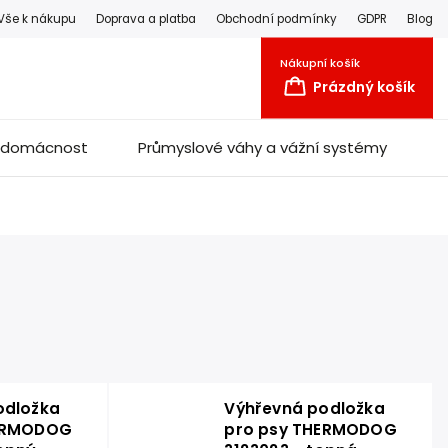
Vše k nákupu
Doprava a platba
Obchodní podmínky
GDPR
Blog
Nákupní košík
Prázdný košík
a domácnost
Průmyslové váhy a vážní systémy
odložka
Výhřevná podložka
HERMODOG
pro psy THERMODOG