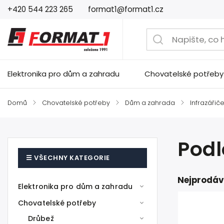
+420 544 223 265
format1@format1.cz
Elektronika pro dům a zahradu
Chovatelské potřeby
Domů
/
Chovatelské potřeby
/
Dům a zahrada
/
Infrazářič
Podl
Nejprodáv
Elektronika pro dům a zahradu
Chovatelské potřeby
Drůbež