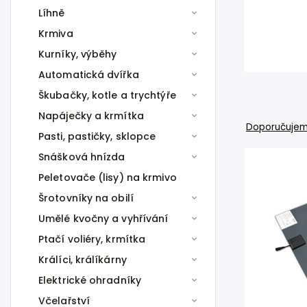
Líhně
Krmiva
Kurníky, výběhy
Automatická dvířka
Škubačky, kotle a trychtýře
Napáječky a krmítka
Doporučuje
Pasti, pastičky, sklopce
Snášková hnízda
Peletovače (lisy) na krmivo
Šrotovníky na obilí
Umělé kvočny a vyhřívání
Ptačí voliéry, krmítka
Králíci, králíkárny
Elektrické ohradníky
Včelařství