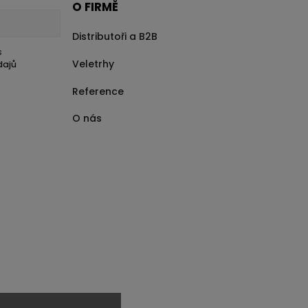
O FIRMĚ
Distributoři a B2B
s
Veletrhy
dajů
Reference
O nás