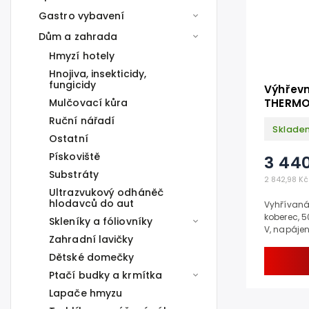
Gastro vybavení
Dům a zahrada
Hmyzí hotely
Hnojiva, insekticidy,
fungicidy
Výhřevn
Mulčovací kůra
THERMODOG
kobere
Ruční nářadí
Sklade
Ostatní
Pískoviště
3 440
Substráty
2 842,98 Kč
Ultrazvukový odháněč
hlodavců do aut
Vyhřívaná 
koberec, 5
Skleníky a fóliovníky
V, napájen
Zahradní lavičky
kabel 1,5 
období už 
Dětské domečky
Ptačí budky a krmítka
Lapače hmyzu