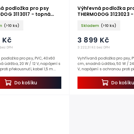
á podložka pro psy
Výhřevná podložka pr
DOG 3113017 - topná
THERMODOG 3123023 -
40X60cm
deska 58X81cm
m
(>10 ks)
Skladem
(>10 ks)
 Kč
3 899 Kč
 bez DPH
3 222,31 Kč bez DPH
 podložka pro psy, PVC, 40x60
Vyhřívaná podložka pro psy, P
 údržba, 20 W / 12 V, napájení s
cm, snadná údržba, 50 W / 2
roti překousnutí, kabel 1,5 m.
V, napájení s ochranou proti p
áte topení do psí boudy nebo...
kabel 1,5 m. Pokud hledáte top
boudy...
Do košíku
Do košík