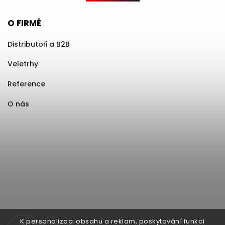
O FIRMĚ
Distributoři a B2B
Veletrhy
Reference
O nás
K personalizaci obsahu a reklam, poskytování funkcí