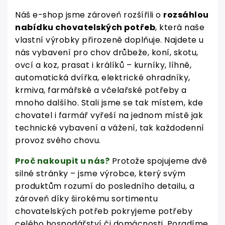
Náš e-shop jsme zároveň rozšířili o
rozsáhlou
nabídku chovatelských potřeb
, která naše
vlastní výrobky přirozeně doplňuje. Najdete u
nás vybavení pro chov drůbeže, koní, skotu,
ovcí a koz, prasat i králíků – kurníky, líhně,
automatická dvířka, elektrické ohradníky,
krmiva, farmářské a včelařské potřeby a
mnoho dalšího. Stali jsme se tak místem, kde
chovatel i farmář vyřeší na jednom místě jak
technické vybavení a vážení, tak každodenní
provoz svého chovu.
Proč nakoupit u nás?
Protože spojujeme dvě
silné stránky – jsme výrobce, který svým
produktům rozumí do posledního detailu, a
zároveň díky širokému sortimentu
chovatelských potřeb pokryjeme potřeby
celého hospodářství či domácnosti. Poradíme