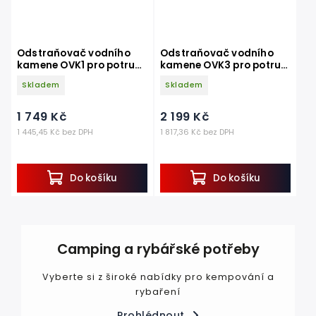
Odstraňovač vodního
Odstraňovač vodního
kamene OVK1 pro potrubí
kamene OVK3 pro potrubí
do 1 coulu
do 4 coulů
Skladem
Skladem
1 749 Kč
2 199 Kč
1 445,45 Kč bez DPH
1 817,36 Kč bez DPH
Do košíku
Do košíku
Camping a rybářské potřeby
Vyberte si z široké nabídky pro kempování a
rybaření
Prohlédnout