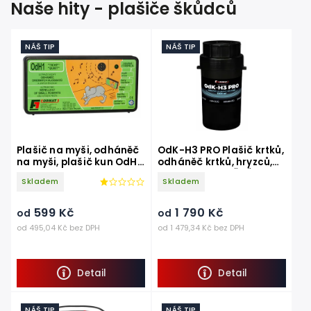
Naše hity - plašiče škůdců
NÁŠ TIP
NÁŠ TIP
Plašič na myši, odháněč
OdK-H3 PRO Plašič krtků,
na myši, plašič kun OdH1
odháněč krtků, hryzců,
tichý
hrabošů VIBRAČNĚ -
Skladem
Skladem
ZVUKOVÝ
599 Kč
1 790 Kč
od
od
od 495,04 Kč bez DPH
od 1 479,34 Kč bez DPH
Detail
Detail
NÁŠ TIP
NÁŠ TIP