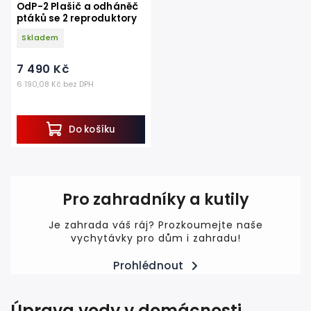
OdP-2 Plašič a odháněč
ptáků se 2 reproduktory
Skladem
7 490 Kč
6 190,08 Kč bez DPH
Do košíku
Pro zahradníky a kutily
Je zahrada váš ráj? Prozkoumejte naše
vychytávky pro dům i zahradu!
Prohlédnout
Úprava vody v domácnosti