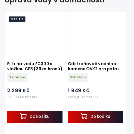
NÁŠ TIP
Filtr na vodu FC300 s
Odstraňovač vodního
vložkou CF3 (30 mikronů)
kamene OVK2 pro potrubí
do 2 coulů
Skladem
Skladem
2 289 Kč
1 849 Kč
1 891,74 Kč bez DPH
1 528,10 Kč bez DPH
Do košíku
Do košíku