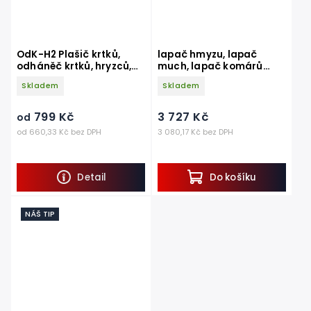
OdK-H2 Plašič krtků,
lapač hmyzu, lapač
odháněč krtků, hryzců,
much, lapač komárů
hrabošů
FX40, elektrický, do 120
Skladem
Skladem
m2
799 Kč
3 727 Kč
od
od 660,33 Kč bez DPH
3 080,17 Kč bez DPH
Detail
Do košíku
NÁŠ TIP