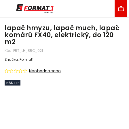
lapač hmyzu, lapač much, lapač
komárů FX40, elektrický, do 120
m2
Kód:
FRT_LH_BRC_021
Značka:
Format1
Neohodnoceno
NÁŠ TIP