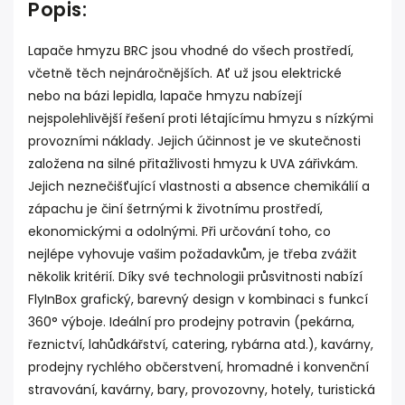
Popis:
Lapače hmyzu BRC jsou vhodné do všech prostředí,
včetně těch nejnáročnějších. Ať už jsou elektrické
nebo na bázi lepidla, lapače hmyzu nabízejí
nejspolehlivější řešení proti létajícímu hmyzu s nízkými
provozními náklady. Jejich účinnost je ve skutečnosti
založena na silné přitažlivosti hmyzu k UVA zářivkám.
Jejich neznečišťující vlastnosti a absence chemikálií a
zápachu je činí šetrnými k životnímu prostředí,
ekonomickými a odolnými. Při určování toho, co
nejlépe vyhovuje vašim požadavkům, je třeba zvážit
několik kritérií. Díky své technologii průsvitnosti nabízí
FlyInBox grafický, barevný design v kombinaci s funkcí
360° výboje. Ideální pro prodejny potravin (pekárna,
řeznictví, lahůdkářství, catering, rybárna atd.), kavárny,
prodejny rychlého občerstvení, hromadné i konvenční
stravování, kavárny, bary, provozovny, hotely, turistická