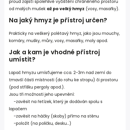
proud zajistí spolehlivé vyčištění chráněného prostoru
od malých mušek
až po velký hmyz
(vosy, masařky).
Na jaký hmyz je přístroj určen?
Prakticky na veškerý polétavý hmyz, jako jsou mouchy,
komáry, mušky, můry, vosy, masařky, moly apod.
Jak a kam je vhodné přístroj
umístit?
Lapač hmyzu umísťujeme cca. 2-3m nad zemí do
tmavší části místnosti (do rohu ke stropu) či prostoru
(pod stříšku pergoly apod.).
Jsou tři možnosti jeho upevnění:
-zavěsit na řetízek, který je dodáván spolu s
lapačem
-zavěsit na háčky (skoby) přímo na stěnu
-položit (na poličku, desku...)