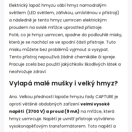
Elektrický lapač hmyzu vábí hmyz namodralým
světlem (LED světlem, zářivkou, umístěnou v přístroji)
a následně je tento hmyz usmrcen elektrickým
proudem na svislé mřížce uprostřed přístroje.
Poté, co je hmyz usmrcen, spadne do podlouhlé misky,
která je se nachází se ve spodní části přístroje. Tuto
misku můžete bez problémů vyjmout a vysypat.
Tento přístroj nepoužívá žádné chemikálie či spreje.
Pracuje zcela bez použití jakýchkoliv škodlivých látek a
neohrožuje zdraví.
Vylapá malé mušky i velký hmyz?
Ano. Velkou předností lapače hmyzu řady CAPTURE je
oproti většině obdobných zařízení
velmi vysoké
napětí (3700 V) a proud (9 mA)
na mřížce, která
hmyz usmrcuje. Napětí je uvnitř přístroje vytvářeno
vysokonapěťovým transformátorem. Toto napětí a