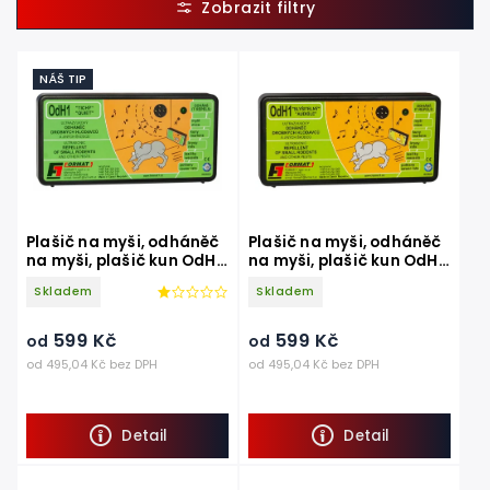
Nejlevnější
Nejdražší
NÁŠ TIP
Nejprodávanější
Abecedně
Plašič na myši, odháněč
Plašič na myši, odháněč
na myši, plašič kun OdH1
na myši, plašič kun OdH1
tichý
slyšitelný
Skladem
Skladem
599 Kč
599 Kč
od
od
od 495,04 Kč bez DPH
od 495,04 Kč bez DPH
Detail
Detail