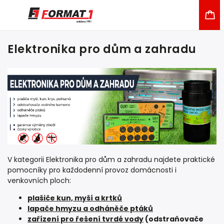
Elektronika pro dům a zahradu
V kategorii Elektronika pro dům a zahradu najdete praktické
pomocníky pro každodenní provoz domácnosti i
venkovních ploch:
plašiče kun, myší a krtků
lapače hmyzu a odháněče ptáků
zařízení pro řešení tvrdé vody
(odstraňovače