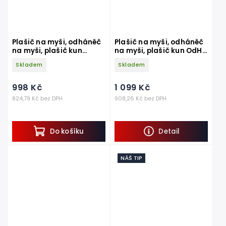
Plašič na myši, odháněč
Plašič na myši, odháněč
na myši, plašič kun
na myši, plašič kun OdH1
OdH1-MAX včetně
supermax s náhodně se
Skladem
Skladem
adaptéru
měnícím zvukem
998 Kč
1 099 Kč
824,79 Kč bez DPH
908,26 Kč bez DPH
Do košíku
Detail
NÁŠ TIP