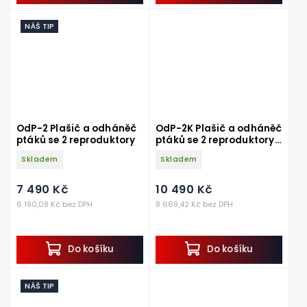
NÁŠ TIP
OdP-2 Plašič a odháněč
OdP-2K Plašič a odháněč
ptáků se 2 reproduktory
ptáků se 2 reproduktory s
kryty
Skladem
Skladem
7 490 Kč
10 490 Kč
6 190,08 Kč bez DPH
8 669,42 Kč bez DPH
Do košíku
Do košíku
NÁŠ TIP