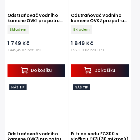
Odstraňovač vodního
Odstraňovač vodního
kamene OVK1 pro potrubí
kamene OVK2 pro potrubí
do 1 coulu
do 2 coulů
Skladem
Skladem
1 749 Kč
1 849 Kč
1 445,45 Kč bez DPH
1 528,10 Kč bez DPH
Do košíku
Do košíku
NÁŠ TIP
NÁŠ TIP
Odstraňovač vodního
Filtr na vodu FC300 s
kamene OVK3 pro potrubí
vložkou CF3 (30 mikronů)