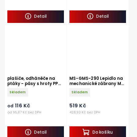
Detail
Detail
plašiče, odháněče na
MS-GMS-290 Lepidlo na
ptáky - pásy s hroty PPH
mechanické zábrany MS
51mm~305mm
polymer GMS - kartuše
Skladem
Skladem
290ml
116 Kč
519 Kč
od
od 95,87 Kč bez DPH
428,93 Kč bez DPH
Detail
Do košíku