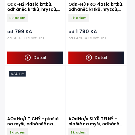
OdK-H2 Plašič krtků,
OdK-H3 PRO Plašič krtků,
odháněč krtků, hryzců,
odháněč krtků, hryzců,
hrabošů
hrabošů VIBRAČNĚ -
Skladem
Skladem
ZVUKOVÝ
799 Kč
1 790 Kč
od
od
od 660,33 Kč bez DPH
od 1 479,34 Kč bez DPH
Detail
Detail
NÁŠ TIP
AOdHa/t TICHÝ - plašič
AOdHa/s SLYŠITELNÝ -
na myši, odháněč na
plašič na myši, odháněč
myši, plašič kun z auta
na myši, plašič kun z
Skladem
Skladem
auta