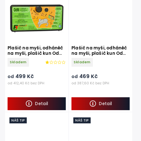
Plašič na myši, odháněč
Plašič na myši, odháněč
na myši, plašič kun OdM
na myši, plašič kun OdM3
s regulací hlasitosti
bez regulace hlasitosti
Skladem
Skladem
499 Kč
469 Kč
od
od
od 412,40 Kč bez DPH
od 387,60 Kč bez DPH
Detail
Detail
NÁŠ TIP
NÁŠ TIP