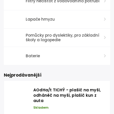
Filtry nečistot z vodovodního potrubí
Lapače hmyzu
Pomůcky pro dyslektiky, pro základní
školy a logopedie
Baterie
Nejprodávanější
AOdHa/t TICHÝ - plašič na myši,
odháněč na myši, plašič kun z
auta
Skladem