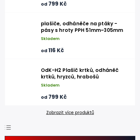
799 Kč
od
plašiče, odháněče na ptáky -
pásy s hroty PPH 51mm~305mm
Skladem
116 Kč
od
OdK-H2 Plašič krtků, odháněč
krtků, hryzců, hrabošů
Skladem
799 Kč
od
Zobrazit více produktů
Doporučujeme