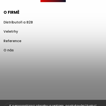
O FIRMĚ
Distributoři a B2B
Veletrhy
Reference
O nás
K personalizaci obsahu a reklam, poskytování funkcí