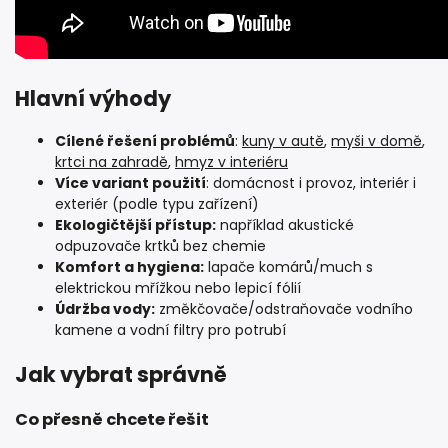
Hlavní výhody
Cílené řešení problémů
:
kuny v autě
,
myši v domě
,
krtci na zahradě
,
hmyz v interiéru
Více variant použití
: domácnost i provoz, interiér i
exteriér (podle typu zařízení)
Ekologičtější přístup:
například akustické
odpuzovače krtků bez chemie
Komfort a hygiena:
lapače komárů/much s
elektrickou mřížkou nebo lepicí fólií
Údržba vody:
změkčovače/odstraňovače vodního
kamene a vodní filtry pro potrubí
Jak vybrat správně
Co přesně chcete řešit