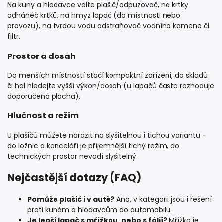
Na kuny a hlodavce volte
plašič/odpuzovač
, na krtky
odháněč krtků, na hmyz lapač (do místnosti nebo
provozu), na tvrdou vodu odstraňovač vodního kamene či
filtr.
Prostor a dosah
Do menších místností stačí kompaktní zařízení, do skladů
či hal hledejte vyšší výkon/dosah (u lapačů často rozhoduje
doporučená plocha).
Hlučnost a režim
U plašičů můžete narazit na slyšitelnou i tichou variantu –
do ložnic a kanceláří je příjemnější tichý režim, do
technických prostor nevadí slyšitelný.
Nejčastější dotazy (FAQ)
Pomůže plašič i v autě?
Ano, v kategorii jsou i řešení
proti kunám a hlodavcům do automobilu.
Je lepší lapač s mřížkou, nebo s fólií?
Mřížka je