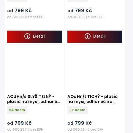
799 Kč
799 Kč
od
od
od 660,33 Kč bez DPH
od 660,33 Kč bez DPH
Detail
Detail
AOdHn/s SLYŠITELNÝ -
AOdHn/t TICHÝ - plašič
plašič na myši, odháněč
na myši, odháněč na
na myši, plašič kun z
myši, plašič kun z auta
Skladem
Skladem
auta
799 Kč
799 Kč
od
od
od 660,33 Kč bez DPH
od 660,33 Kč bez DPH