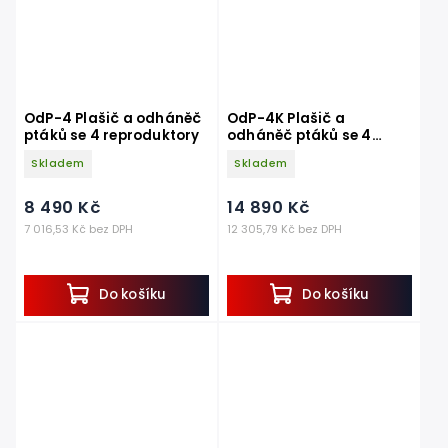
OdP-4 Plašič a odháněč
OdP-4K Plašič a
ptáků se 4 reproduktory
odháněč ptáků se 4
reproduktory s kryty
Skladem
Skladem
8 490 Kč
14 890 Kč
7 016,53 Kč bez DPH
12 305,79 Kč bez DPH
Do košíku
Do košíku