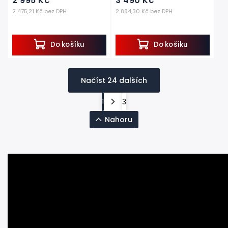
2 995 Kč
3 490 Kč
2 475,21 Kč bez DPH
2 884,30 Kč bez DPH
Do košíku
Do košíku
Načíst 24 dalších
1
3
Nahoru