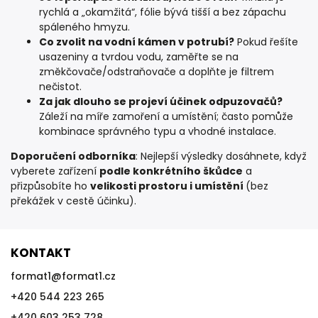
rychlá a „okamžitá“, fólie bývá tišší a bez zápachu
spáleného hmyzu.
Co zvolit na vodní kámen v potrubí?
Pokud řešíte
usazeniny a tvrdou vodu, zaměřte se na
změkčovače/odstraňovače a doplňte je filtrem
nečistot.
Za jak dlouho se projeví účinek odpuzovačů?
Záleží na míře zamoření a umístění; často pomůže
kombinace správného typu a vhodné instalace.
Doporučení odborníka
: Nejlepší výsledky dosáhnete, když
vyberete zařízení
podle konkrétního škůdce
a
přizpůsobíte ho
velikosti prostoru i umístění
(bez
překážek v cestě účinku).
KONTAKT
format1
@
format1.cz
+420 544 223 265
+420 603 253 728