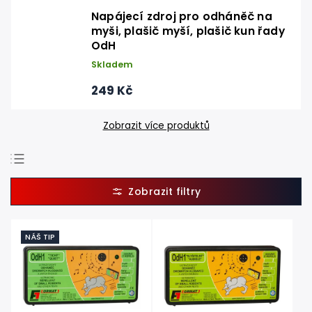
Napájecí zdroj pro odháněč na
myši, plašič myší, plašič kun řady
OdH
Skladem
249 Kč
Zobrazit více produktů
Doporučujeme
Nejlevnější
Nejdražší
NÁŠ TIP
Nejprodávanější
Abecedně