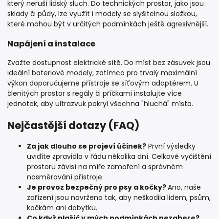
který neruší lidský sluch. Do technických prostor, jako jsou
sklady či půdy, lze využít i modely se slyšitelnou složkou,
které mohou být v určitých podmínkách ještě agresivnější.
Napájení a instalace
Zvažte dostupnost elektrické sítě. Do míst bez zásuvek jsou
ideální bateriové modely, zatímco pro trvalý maximální
výkon doporučujeme přístroje se síťovým adaptérem. U
členitých prostor s regály či příčkami instalujte více
jednotek, aby ultrazvuk pokryl všechna "hluchá" místa.
Nejčastější dotazy (FAQ)
Za jak dlouho se projeví účinek?
První výsledky
uvidíte zpravidla v řádu několika dní. Celkové vyčištění
prostoru závisí na míře zamoření a správném
nasměrování přístroje.
Je provoz bezpečný pro psy a kočky?
Ano, naše
zařízení jsou navržena tak, aby neškodila lidem, psům,
kočkám ani dobytku.
Co když plašič v mých podmínkách nezabere?