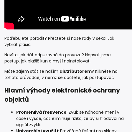
Potřebujete poradit? Přečtete si naše rady v sekci
Jak
vybrat plašič
.
Nevíte, jak dát odpuzovač do provozu? Napsali jsme
postup,
jak plašič kun a myší nainstalovat
.
Máte zájem stát se naším
distributorem
? Klikněte na
tohoto
průvodce
, v němž se dočtete, jak postupovat.
Hlavní výhody elektronické ochrany
objektů
Proměnlivá frekvence
: Zvuk se náhodně mění v
čase i výšce, což eliminuje riziko, že by si hlodavci na
signál zvykli.
Univerzální využití
: Prověřené řešení pro sklepy,