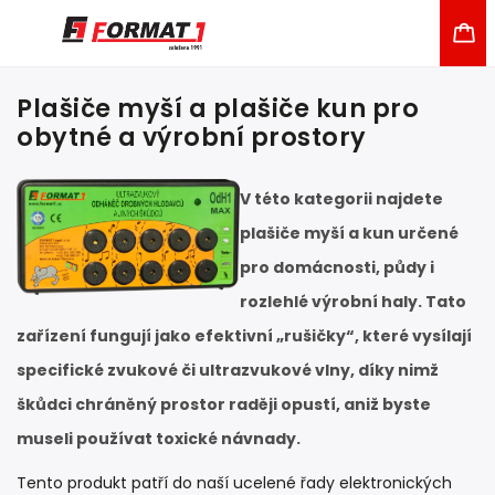
Plašiče myší a plašiče kun pro
obytné a výrobní prostory
V této kategorii najdete
plašiče myší a kun určené
pro domácnosti, půdy i
rozlehlé výrobní haly.
Tato
zařízení fungují jako efektivní „
rušičky
“, které vysílají
specifické zvukové či ultrazvukové vlny, díky nimž
škůdci chráněný prostor raději opustí, aniž byste
museli používat toxické návnady.
Tento produkt patří do naší ucelené řady
elektronických