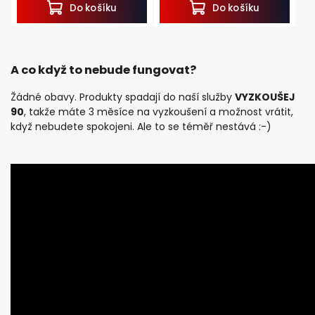
Do košíku
Do košíku
A co když to nebude fungovat?
Žádné obavy. Produkty spadají do naší služby
VYZKOUŠEJ
90
, takže máte 3 měsíce na vyzkoušení a možnost vrátit,
když nebudete spokojeni. Ale to se téměř nestává :-)