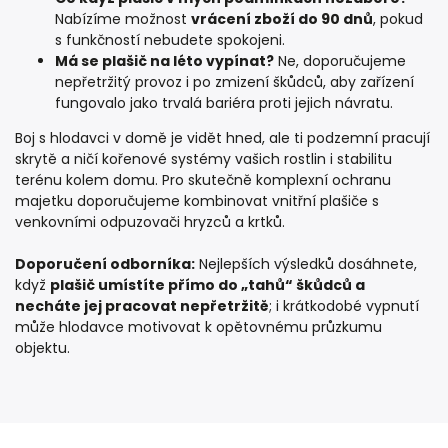
Nabízíme možnost
vrácení zboží do 90 dnů
, pokud
s funkčností nebudete spokojeni.
Má se plašič na léto vypínat?
Ne, doporučujeme
nepřetržitý provoz i po zmizení škůdců, aby zařízení
fungovalo jako trvalá bariéra proti jejich návratu.
Boj s hlodavci v domě je vidět hned, ale ti podzemní pracují
skrytě a ničí kořenové systémy vašich rostlin i stabilitu
terénu kolem domu. Pro skutečně komplexní ochranu
majetku doporučujeme kombinovat vnitřní plašiče s
venkovními odpuzovači hryzců a krtků
.
Doporučení odborníka:
Nejlepších výsledků dosáhnete,
když
plašič umístíte přímo do „tahů“ škůdců a
necháte jej pracovat nepřetržitě
; i krátkodobé vypnutí
může hlodavce motivovat k opětovnému průzkumu
objektu.