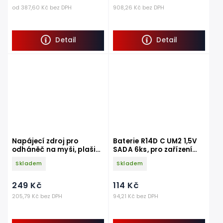
od 387,60 Kč bez DPH
908,26 Kč bez DPH
Detail
Detail
Napájecí zdroj pro
Baterie R14D C UM2 1,5V
odháněč na myši, plašič
SADA 6ks, pro zařízení
myší, plašič kun řady
řady OdH, OdKH...
Skladem
Skladem
OdH
249 Kč
114 Kč
205,79 Kč bez DPH
94,21 Kč bez DPH