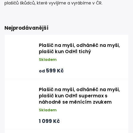
plašičů škůdců
, které vyvíjíme a vyrábíme v ČR.
Nejprodávanější
Plašič na myši, odháněč na myši,
plašič kun OdH1 tichý
Skladem
599 Kč
od
Plašič na myši, odháněč na myši,
plašič kun OdH1 supermax s
náhodně se měnícím zvukem
Skladem
1 099 Kč