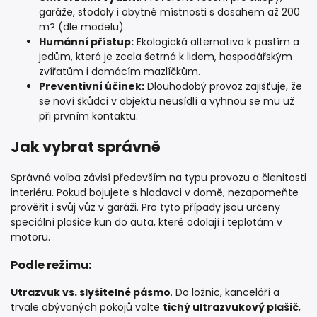
garáže, stodoly i obytné místnosti s dosahem až 200
m? (dle modelu).
Humánní přístup:
Ekologická alternativa k pastím a
jedům, která je zcela šetrná k lidem, hospodářským
zvířatům i domácím mazlíčkům.
Preventivní účinek:
Dlouhodobý provoz zajišťuje, že
se noví škůdci v objektu neusídlí a vyhnou se mu už
při prvním kontaktu.
Jak vybrat správně
Správná volba závisí především na typu provozu a členitosti
interiéru. Pokud bojujete s hlodavci v domě, nezapomeňte
prověřit i svůj vůz v garáži. Pro tyto případy jsou určeny
speciální
plašiče kun do auta
, které odolají i teplotám v
motoru.
Podle režimu:
Utrazvuk vs. slyšitelné pásmo
. Do ložnic, kanceláří a
trvale obývaných pokojů volte
tichý ultrazvukový plašič
,