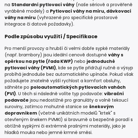
na
Standardní pytlovací váhy
(naše sériově a prověřeně
vyráběné modely) a
Pytlovací váhy na míru, dávkovací
váhy na míru
(vyhrazené pro specifické prostorové
integrace či datové požadavky).
Podle způsobu využití / Specifikace
Pro menší provozy a hrubší či velmi dobře sypké materiály
(např. brambory) jsou ideální cenově dostupné
váhy s
opěrkou na pytle (řada KWP)
nebo
jednoduché
pytlovací váhy (PVMI)
, kde se pytle přidržují ručně a výsyp
probíhá jednoduše bez automatického upínače. Pokud však
požadujete znatelně vyšší rychlost a komfort obsluhy,
sáhněte po
poloautomatických pytlovacích vahách
(PVI)
. U těch si následně volíte typ podavače:
vibrační
podavače
jsou nedostižné pro granuláty a volně tekoucí
suroviny, zatímco mohutné stanice se
šnekovým
dopravníkem
(včetně unikátních modelů "krtek" s
otevřeným šnekem PVMKI) si bravurně a bezpečně poradí s
obtížně sypkými či extrémně prašnými materiály, jako je
hladká mouka nebo jemné krmné směsi.