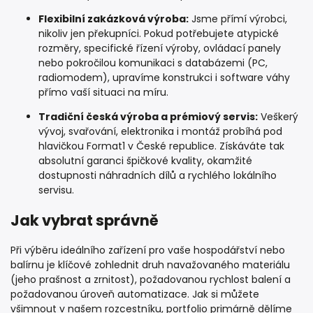
Flexibilní zakázková výroba:
Jsme přímí výrobci,
nikoliv jen překupníci. Pokud potřebujete atypické
rozměry, specifické řízení výroby, ovládací panely
nebo pokročilou komunikaci s databázemi (PC,
radiomodem), upravíme konstrukci i software váhy
přímo vaší situaci na míru.
Tradiční česká výroba a prémiový servis:
Veškerý
vývoj, svařování, elektronika i montáž probíhá pod
hlavičkou Format1 v České republice. Získáváte tak
absolutní garanci špičkové kvality, okamžité
dostupnosti náhradních dílů a rychlého lokálního
servisu.
Jak vybrat správně
Při výběru ideálního zařízení pro vaše hospodářství nebo
balírnu je klíčové zohlednit druh navažovaného materiálu
(jeho prašnost a zrnitost), požadovanou rychlost balení a
požadovanou úroveň automatizace. Jak si můžete
všimnout v našem rozcestníku, portfolio primárně dělíme