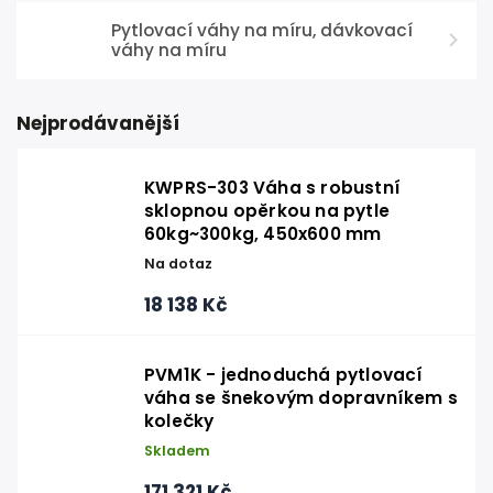
Pytlovací váhy na míru, dávkovací
váhy na míru
Nejprodávanější
KWPRS-303 Váha s robustní
sklopnou opěrkou na pytle
60kg~300kg, 450x600 mm
Na dotaz
18 138 Kč
PVM1K - jednoduchá pytlovací
váha se šnekovým dopravníkem s
kolečky
Skladem
171 321 Kč