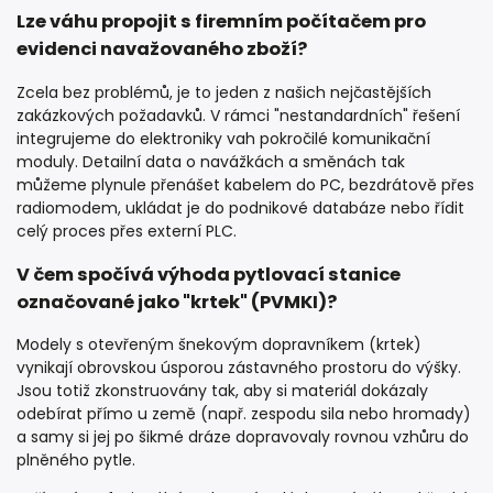
Lze váhu propojit s firemním počítačem pro
evidenci navažovaného zboží?
Zcela bez problémů, je to jeden z našich nejčastějších
zakázkových požadavků. V rámci "nestandardních" řešení
integrujeme do elektroniky vah pokročilé komunikační
moduly. Detailní data o navážkách a směnách tak
můžeme plynule přenášet kabelem do PC, bezdrátově přes
radiomodem, ukládat je do podnikové databáze nebo řídit
celý proces přes externí PLC.
V čem spočívá výhoda pytlovací stanice
označované jako "krtek" (PVMKI)?
Modely s otevřeným šnekovým dopravníkem (krtek)
vynikají obrovskou úsporou zástavného prostoru do výšky.
Jsou totiž zkonstruovány tak, aby si materiál dokázaly
odebírat přímo u země (např. zespodu sila nebo hromady)
a samy si jej po šikmé dráze dopravovaly rovnou vzhůru do
plněného pytle.