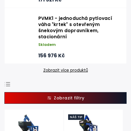
PVMK1 - jednoduchá pytlovací
váha "krtek" s otevřeným
šnekovým dopravníkem,
stacionární
Skladem
156 976 Kč
Zobrazit více produktů
Doporučujeme
Nejlevnější
Nejdražší
NÁŠ TIP
Nejprodávanější