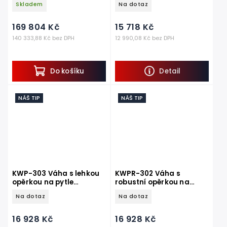
Skladem
Na dotaz
dopravníkem, mobilní
mm
169 804 Kč
15 718 Kč
140 333,88 Kč bez DPH
12 990,08 Kč bez DPH
Do košíku
Detail
NÁŠ TIP
NÁŠ TIP
KWP-303 Váha s lehkou
KWPR-302 Váha s
opěrkou na pytle
robustní opěrkou na
60kg~300kg, 450x600
pytle 60kg~300kg,
Na dotaz
Na dotaz
mm
400x530 mm
16 928 Kč
16 928 Kč