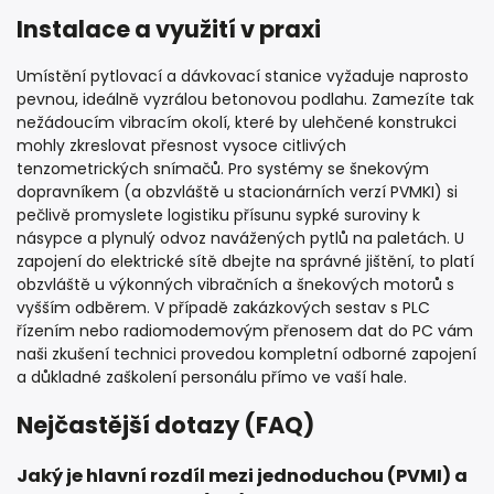
Instalace a využití v praxi
Umístění pytlovací a dávkovací stanice vyžaduje naprosto
pevnou, ideálně vyzrálou betonovou podlahu. Zamezíte tak
nežádoucím vibracím okolí, které by ulehčené konstrukci
mohly zkreslovat přesnost vysoce citlivých
tenzometrických snímačů. Pro systémy se šnekovým
dopravníkem (a obzvláště u stacionárních verzí PVMKI) si
pečlivě promyslete logistiku přísunu sypké suroviny k
násypce a plynulý odvoz navážených pytlů na paletách. U
zapojení do elektrické sítě dbejte na správné jištění, to platí
obzvláště u výkonných vibračních a šnekových motorů s
vyšším odběrem. V případě zakázkových sestav s PLC
řízením nebo radiomodemovým přenosem dat do PC vám
naši zkušení technici provedou kompletní odborné zapojení
a důkladné zaškolení personálu přímo ve vaší hale.
Nejčastější dotazy (FAQ)
Jaký je hlavní rozdíl mezi jednoduchou (PVMI) a