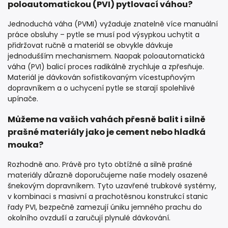
poloautomatickou (PVI) pytlovací váhou?
Jednoduchá váha (PVMI) vyžaduje znatelně více manuální
práce obsluhy – pytle se musí pod výsypkou uchytit a
přidržovat ručně a materiál se obvykle dávkuje
jednodušším mechanismem. Naopak poloautomatická
váha (PVI) balicí proces radikálně zrychluje a zpřesňuje.
Materiál je dávkován sofistikovaným vícestupňovým
dopravníkem a o uchycení pytle se starají spolehlivé
upínače.
Můžeme na vašich vahách přesně balit i silně
prašné materiály jako je cement nebo hladká
mouka?
Rozhodně ano. Právě pro tyto obtížné a silně prašné
materiály důrazně doporučujeme naše modely osazené
šnekovým dopravníkem. Tyto uzavřené trubkové systémy,
v kombinaci s masivní a prachotěsnou konstrukcí stanic
řady PVI, bezpečně zamezují úniku jemného prachu do
okolního ovzduší a zaručují plynulé dávkování.