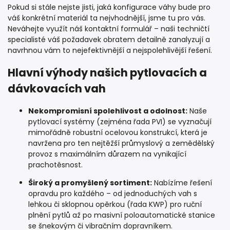
Pokud si stále nejste jisti, jaká konfigurace váhy bude pro
váš konkrétní materiál ta nejvhodnější, jsme tu pro vás.
Neváhejte využít náš kontaktní formulář – naši techničtí
specialisté váš požadavek obratem detailně zanalyzují a
navrhnou vám to nejefektivnější a nejspolehlivější řešení.
Hlavní výhody našich pytlovacích a
dávkovacích vah
Nekompromisní spolehlivost a odolnost:
Naše
pytlovací systémy (zejména řada PVI) se vyznačují
mimořádně robustní ocelovou konstrukcí, která je
navržena pro ten nejtěžší průmyslový a zemědělský
provoz s maximálním důrazem na vynikající
prachotěsnost.
Široký a promyšlený sortiment:
Nabízíme řešení
opravdu pro každého – od jednoduchých vah s
lehkou či sklopnou opěrkou (řada KWP) pro ruční
plnění pytlů až po masivní poloautomatické stanice
se šnekovým či vibračním dopravníkem.