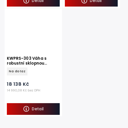
Detail
Detail
KWPRS-303 Váha s
robustní sklopnou
opěrkou na pytle
Na dotaz
60kg~300kg, 450x600
mm
18 138 Kč
14 990,08 Kč bez DPH
Detail