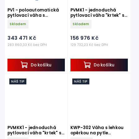
PV1 - poloautomatická
PVMK1 - jednoduchá
pytlovací váha s
pytlovací váha "krtek" s
vibračním podavačem
otevřeným šnekovým
Skladem
Skladem
dopravníkem,
stacionární
343 471 Kč
156 976 Kč
283 860,33 Kč bez DPH
129 732,23 Kč bez DPH
Do košíku
Do košíku
NÁŠ TIP
NÁŠ TIP
PVMKK1 - jednoduchá
KWP-302 Váha s lehkou
pytlovací váha "krtek" s
opěrkou na pytle
otevřeným šnekovým
60kg~300kg, 400x530