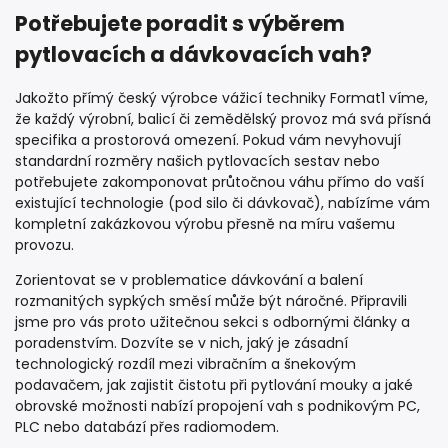
Potřebujete poradit s výběrem
pytlovacích a dávkovacích vah?
Jakožto přímý český výrobce vážicí techniky Format1 víme,
že každý výrobní, balicí či zemědělský provoz má svá přísná
specifika a prostorová omezení. Pokud vám nevyhovují
standardní rozměry našich pytlovacích sestav nebo
potřebujete zakomponovat průtočnou váhu přímo do vaší
existující technologie (pod silo či dávkovač), nabízíme vám
kompletní zakázkovou výrobu přesně na míru vašemu
provozu.
Zorientovat se v problematice dávkování a balení
rozmanitých sypkých směsí může být náročné. Připravili
jsme pro vás proto užitečnou sekci s odbornými články a
poradenstvím. Dozvíte se v nich, jaký je zásadní
technologický rozdíl mezi vibračním a šnekovým
podavačem, jak zajistit čistotu při pytlování mouky a jaké
obrovské možnosti nabízí propojení vah s podnikovým PC,
PLC nebo databází přes radiomodem.