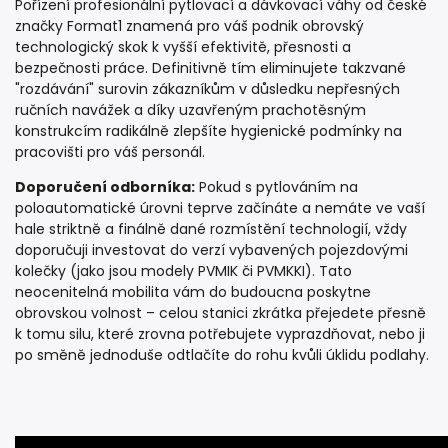
Pořízení profesionální pytlovací a dávkovací váhy od české
značky Format1 znamená pro váš podnik obrovský
technologický skok k vyšší efektivitě, přesnosti a
bezpečnosti práce. Definitivně tím eliminujete takzvané
"rozdávání" surovin zákazníkům v důsledku nepřesných
ručních navážek a díky uzavřeným prachotěsným
konstrukcím radikálně zlepšíte hygienické podmínky na
pracovišti pro váš personál.
Doporučení odborníka:
Pokud s pytlováním na
poloautomatické úrovni teprve začínáte a nemáte ve vaší
hale striktně a finálně dané rozmístění technologií, vždy
doporučuji investovat do verzí vybavených pojezdovými
kolečky (jako jsou modely PVMIK či PVMKKI). Tato
neocenitelná mobilita vám do budoucna poskytne
obrovskou volnost – celou stanici zkrátka přejedete přesně
k tomu silu, které zrovna potřebujete vyprazdňovat, nebo ji
po směně jednoduše odtlačíte do rohu kvůli úklidu podlahy.