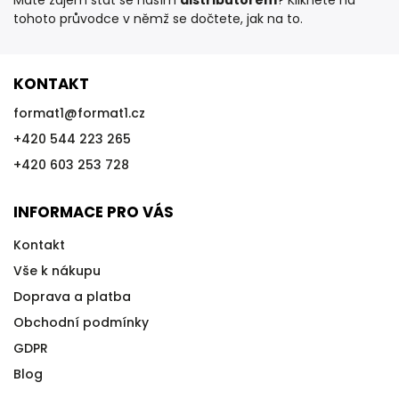
Máte zájem stát se naším
distributorem
? Klikněte na
tohoto
průvodce
v němž se dočtete, jak na to.
KONTAKT
format1
@
format1.cz
+420 544 223 265
+420 603 253 728
INFORMACE PRO VÁS
Kontakt
Vše k nákupu
Doprava a platba
Obchodní podmínky
GDPR
Blog