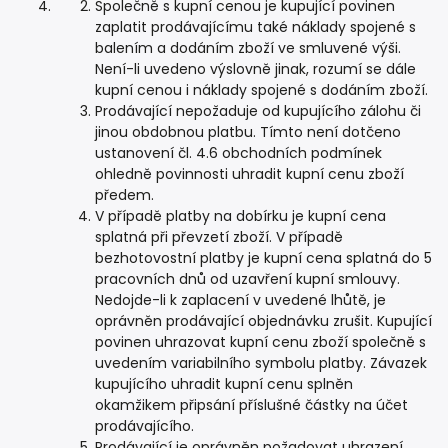
Společně s kupní cenou je kupující povinen
zaplatit prodávajícímu také náklady spojené s
balením a dodáním zboží ve smluvené výši.
Není-li uvedeno výslovně jinak, rozumí se dále
kupní cenou i náklady spojené s dodáním zboží.
Prodávající nepožaduje od kupujícího zálohu či
jinou obdobnou platbu. Tímto není dotčeno
ustanovení čl. 4.6 obchodních podmínek
ohledně povinnosti uhradit kupní cenu zboží
předem.
V případě platby na dobírku je kupní cena
splatná při převzetí zboží. V případě
bezhotovostní platby je kupní cena splatná do 5
pracovních dnů od uzavření kupní smlouvy.
Nedojde-li k zaplacení v uvedené lhůtě, je
oprávněn prodávající objednávku zrušit. Kupující
povinen uhrazovat kupní cenu zboží společně s
uvedením variabilního symbolu platby. Závazek
kupujícího uhradit kupní cenu splněn
okamžikem připsání příslušné částky na účet
prodávajícího.
Prodávající je oprávněn požadovat uhrazení