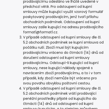
prodávajícímu odesláno ve lhůtě uvedené v
předchozí větě. Pro odstoupení od kupní
smlouvy může kupující využit vzorový formulář
poskytovaný prodávajícím, jenž tvoří přílohu
obchodních podmínek. Odstoupení od kupní
smlouvy zašle kupující na adresu prodávajícího
format1@format1.cz.
V případě odstoupení od kupní smlouvy dle čl.
5.2 obchodních podmínek se kupní smlouva od
počátku ruší. Zboží musí být kupujícím
prodávajícímu vráceno do čtrnácti (14) dnů od
doručení odstoupení od kupní smlouvy
prodávajícímu. Odstoupí-li kupující od kupní
smlouvy, nese kupující náklady spojené s
navrácením zboží prodávajícímu, a to i v tom
případě, kdy zboží nemůže být vráceno pro
svou povahu obvyklou poštovní cestou.
V případě odstoupení od kupní smlouvy dle čl.
5.2 obchodních podmínek vrátí prodávající
peněžní prostředky přijaté od kupujícího do
čtrnácti (14) dnů od odstoupení od kupní
smlouvy kupujícím, a to stejným způsobem,