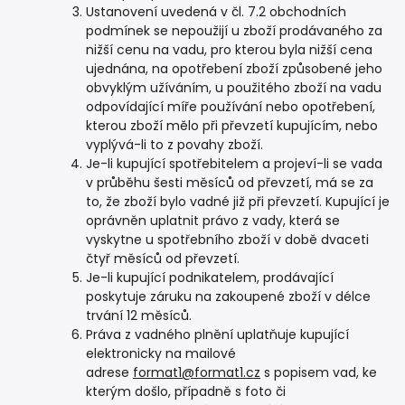
Ustanovení uvedená v čl. 7.2 obchodních
podmínek se nepoužijí u zboží prodávaného za
nižší cenu na vadu, pro kterou byla nižší cena
ujednána, na opotřebení zboží způsobené jeho
obvyklým užíváním, u použitého zboží na vadu
odpovídající míře používání nebo opotřebení,
kterou zboží mělo při převzetí kupujícím, nebo
vyplývá-li to z povahy zboží.
Je-li kupující spotřebitelem a projeví-li se vada
v průběhu šesti měsíců od převzetí, má se za
to, že zboží bylo vadné již při převzetí. Kupující je
oprávněn uplatnit právo z vady, která se
vyskytne u spotřebního zboží v době dvaceti
čtyř měsíců od převzetí.
Je-li kupující podnikatelem, prodávající
poskytuje záruku na zakoupené zboží v délce
trvání 12 měsíců.
Práva z vadného plnění uplatňuje kupující
elektronicky na mailové
adrese
format1@format1.cz
s popisem vad, ke
kterým došlo, případně s foto či