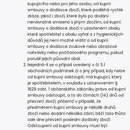
kupujícího nebo pro jeho osobu, od kupní
smlouvy o dodávce zboží, které podléhá rychlé
zkáze, jakož i zboží, které bylo po dodání
nenávratně smíseno s jiným zbožím, od kupní
smlouvy o dodávce zboží v uzavřeném obalu,
které spotřebitel z obalu vyňal a z hygienických
důvodů jej není možné vrátit a od kupní
smlouvy o dodávce zvukové nebo obrazové
nahrávky nebo počítačového programu, pokud
porušil jejich původní obal.
Nejedná-li se o případ uvedený v čl. 5.1
obchodních podmínek či o jiný případ, kdy nelze
od kupní smlouvy odstoupit, má kupující, který
je spotřebitelem, v souladu s ustanovením §
1829 odst. 1 občanského zákoníku právo od kupní
smlouvy odstoupit, a to do čtrnácti (14) dnů od
převzetí zboží, přičemž v případě, že
předmětem kupní smlouvy je několik druhů
zboží nebo dodání několika částí, běží tato lhůta
ode dne převzetí poslední dodávky zboží.
Odstoupení od kupní smlouvy musí být