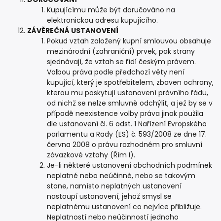
Kupujícímu může být doručováno na
elektronickou adresu kupujícího.
ZÁVĚREČNÁ USTANOVENÍ
Pokud vztah založený kupní smlouvou obsahuje
mezinárodní (zahraniční) prvek, pak strany
sjednávají, že vztah se řídí českým právem.
Volbou práva podle předchozí věty není
kupující, který je spotřebitelem, zbaven ochrany,
kterou mu poskytují ustanovení právního řádu,
od nichž se nelze smluvně odchýlit, a jež by se v
případě neexistence volby práva jinak použila
dle ustanovení čl. 6 odst. 1 Nařízení Evropského
parlamentu a Rady (ES) č. 593/2008 ze dne 17.
června 2008 o právu rozhodném pro smluvní
závazkové vztahy (Řím I).
Je-li některé ustanovení obchodních podmínek
neplatné nebo neúčinné, nebo se takovým
stane, namísto neplatných ustanovení
nastoupí ustanovení, jehož smysl se
neplatnému ustanovení co nejvíce přibližuje.
Neplatností nebo neúčinností jednoho