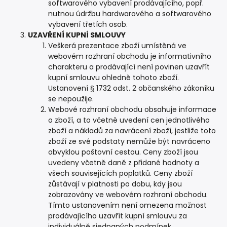
softwarového vybavení prodávajícího, popř.
nutnou údržbu hardwarového a softwarového
vybavení třetích osob.
UZAVŘENÍ KUPNÍ SMLOUVY
Veškerá prezentace zboží umístěná ve
webovém rozhraní obchodu je informativního
charakteru a prodávající není povinen uzavřít
kupní smlouvu ohledně tohoto zboží.
Ustanovení § 1732 odst. 2 občanského zákoníku
se nepoužije.
Webové rozhraní obchodu obsahuje informace
o zboží, a to včetně uvedení cen jednotlivého
zboží a nákladů za navrácení zboží, jestliže toto
zboží ze své podstaty nemůže být navráceno
obvyklou poštovní cestou. Ceny zboží jsou
uvedeny včetně daně z přidané hodnoty a
všech souvisejících poplatků. Ceny zboží
zůstávají v platnosti po dobu, kdy jsou
zobrazovány ve webovém rozhraní obchodu.
Tímto ustanovením není omezena možnost
prodávajícího uzavřít kupní smlouvu za
individuálně sjednaných podmínek.