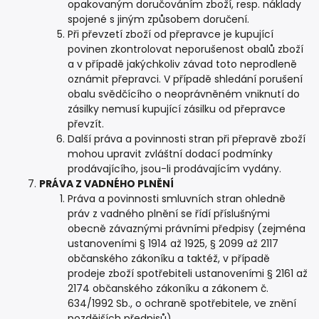
opakovaným doručováním zboží, resp. náklady
spojené s jiným způsobem doručení.
Při převzetí zboží od přepravce je kupující
povinen zkontrolovat neporušenost obalů zboží
a v případě jakýchkoliv závad toto neprodleně
oznámit přepravci. V případě shledání porušení
obalu svědčícího o neoprávněném vniknutí do
zásilky nemusí kupující zásilku od přepravce
převzít.
Další práva a povinnosti stran při přepravě zboží
mohou upravit zvláštní dodací podmínky
prodávajícího, jsou-li prodávajícím vydány.
PRÁVA Z VADNÉHO PLNĚNÍ
Práva a povinnosti smluvních stran ohledně
práv z vadného plnění se řídí příslušnými
obecně závaznými právními předpisy (zejména
ustanoveními § 1914 až 1925, § 2099 až 2117
občanského zákoníku a taktéž, v případě
prodeje zboží spotřebiteli ustanoveními § 2161 až
2174 občanského zákoníku a zákonem č.
634/1992 Sb., o ochraně spotřebitele, ve znění
pozdějších předpisů).