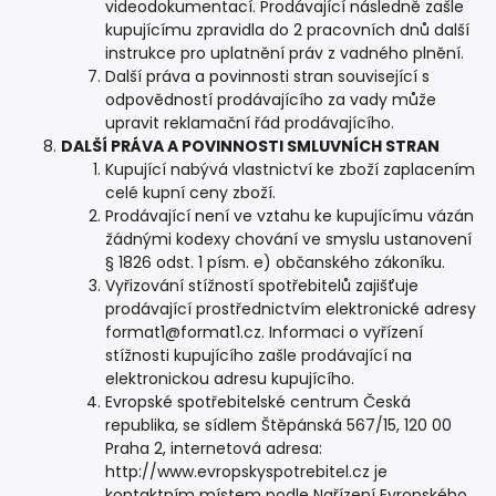
videodokumentací. Prodávající následně zašle
kupujícímu zpravidla do 2 pracovních dnů další
instrukce pro uplatnění práv z vadného plnění.
Další práva a povinnosti stran související s
odpovědností prodávajícího za vady může
upravit reklamační řád prodávajícího.
DALŠÍ PRÁVA A POVINNOSTI SMLUVNÍCH STRAN
Kupující nabývá vlastnictví ke zboží zaplacením
celé kupní ceny zboží.
Prodávající není ve vztahu ke kupujícímu vázán
žádnými kodexy chování ve smyslu ustanovení
§ 1826 odst. 1 písm. e) občanského zákoníku.
Vyřizování stížností spotřebitelů zajišťuje
prodávající prostřednictvím elektronické adresy
format1@format1.cz. Informaci o vyřízení
stížnosti kupujícího zašle prodávající na
elektronickou adresu kupujícího.
Evropské spotřebitelské centrum Česká
republika, se sídlem Štěpánská 567/15, 120 00
Praha 2, internetová adresa:
http://www.evropskyspotrebitel.cz je
kontaktním místem podle Nařízení Evropského