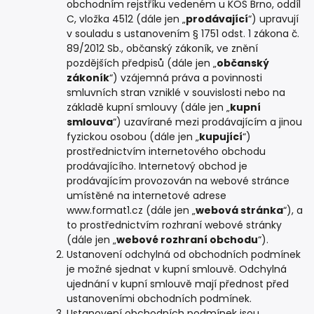
obchodním rejstříku vedeném u KOS Brno, oddíl
C, vložka 4512 (dále jen „
prodávající
“) upravují
v souladu s ustanovením § 1751 odst. 1 zákona č.
89/2012 Sb., občanský zákoník, ve znění
pozdějších předpisů (dále jen „
občanský
zákoník
“) vzájemná práva a povinnosti
smluvních stran vzniklé v souvislosti nebo na
základě kupní smlouvy (dále jen „
kupní
smlouva
“) uzavírané mezi prodávajícím a jinou
fyzickou osobou (dále jen „
kupující
“)
prostřednictvím internetového obchodu
prodávajícího. Internetový obchod je
prodávajícím provozován na webové stránce
umístěné na internetové adrese
www.format1.cz (dále jen „
webová stránka
“), a
to prostřednictvím rozhraní webové stránky
(dále jen „
webové rozhraní obchodu
“).
Ustanovení odchylná od obchodních podmínek
je možné sjednat v kupní smlouvě. Odchylná
ujednání v kupní smlouvě mají přednost před
ustanoveními obchodních podmínek.
Ustanovení obchodních podmínek jsou