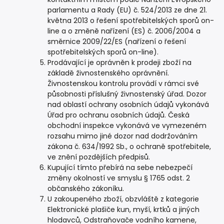
parlamentu a Rady (EU) č. 524/2013 ze dne 21.
května 2013 o řešení spotřebitelských sporů on-
line a o změně nařízení (ES) č. 2006/2004 a
směrnice 2009/22/ES (nařízení o řešení
spotřebitelských sporů on-line).
Prodávající je oprávněn k prodeji zboží na
základě živnostenského oprávnění.
Živnostenskou kontrolu provádí v rámci své
působnosti příslušný živnostenský úřad. Dozor
nad oblastí ochrany osobních údajů vykonává
Úřad pro ochranu osobních údajů. Česká
obchodní inspekce vykonává ve vymezeném
rozsahu mimo jiné dozor nad dodržováním
zákona č. 634/1992 Sb., o ochraně spotřebitele,
ve znění pozdějších předpisů.
Kupující tímto přebírá na sebe nebezpečí
změny okolností ve smyslu § 1765 odst. 2
občanského zákoníku.
U zakoupeného zboží, obzvláště z kategorie
Elektronické plašiče kun, myší, krtků a jiných
hlodavců, Odstraňovače vodního kamene,