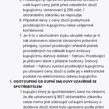
celé kupní ceny ještě před odesláním zboží
kupujícímu. Ustanovení § 2119 odst. 1
občanského zákoníku se nepoužije.
Případné slevy z ceny zboží poskytnuté
prodávajícím kupujícímu nelze vzájemně
kombinovat.
Je-li to v obchodním styku obvyklé nebo je-li
tak stanoveno obecně závaznými právními
předpisy, vystaví prodávající ohledně plateb
prováděných na základě kupní smlouvy
kupujícímu daňový doklad – fakturu. Prodávající
je plátcem daně z přidané hodnoty. Daňový
doklad – fakturu vystaví prodávající kupujícímu
po uhrazení ceny zboží a zašle jej v elektronické
podobě na elektronickou adresu kupujícího.
ODSTOUPENÍ OD KUPNÍ SMLOUVY UZAVŘENÉ SE
SPOTŘEBITELEM
Kupující, který je spotřebitelem, bere na vědomí,
že dle ustanovení § 1837 občanského zákoníku
nelze mimo jiné odstoupit od kupní smlouvy o
dodávce zboží, které bylo upraveno podle přání