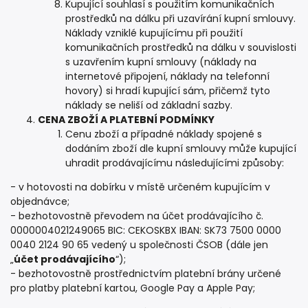
Kupující souhlasí s použitím komunikačních
prostředků na dálku při uzavírání kupní smlouvy.
Náklady vzniklé kupujícímu při použití
komunikačních prostředků na dálku v souvislosti
s uzavřením kupní smlouvy (náklady na
internetové připojení, náklady na telefonní
hovory) si hradí kupující sám, přičemž tyto
náklady se neliší od základní sazby.
CENA ZBOŽÍ A PLATEBNÍ PODMÍNKY
Cenu zboží a případné náklady spojené s
dodáním zboží dle kupní smlouvy může kupující
uhradit prodávajícímu následujícími způsoby:
- v hotovosti na dobírku v místě určeném kupujícím v
objednávce;
- bezhotovostně převodem na účet prodávajícího č.
0000004021249065 BIC: CEKOSKBX IBAN: SK73 7500 0000
0040 2124 90 65 vedený u společnosti ČSOB (dále jen
„
účet prodávajícího
“);
- bezhotovostně prostřednictvím platební brány určené
pro platby platební kartou, Google Pay a Apple Pay;