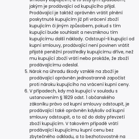
jakým je prodávající od kupujícího přijal.
Prodávající je taktéž oprávněn vrátit plnění
poskytnuté kupujícím již při vrácení zboží
kupujícím či jiným způsobem, pokud s tím
kupující bude souhlasit a nevzniknou tím
kupujícímu další náklady. Odstoupí-li kupující od
kupní smlouvy, prodávající není povinen vrátit
přijaté peněžní prostředky kupujícímu dříve, než
mu kupující zboží vrátí nebo prokáže, že zboží
prodávajícímu odeslal.
Nárok na úhradu škody vzniklé na zboží je
prodávající oprávněn jednostranně započíst
proti nároku kupujícího na vrácení kupní ceny.
V případech, kdy má kupující v souladu s
ustanovením § 1829 odst. 1 občanského
zákoníku právo od kupní smlouvy odstoupit, je
prodávající také oprávněn kdykoliv od kupní
smlouvy odstoupit, a to až do doby převzetí
zboží kupujícím. V takovém případě vrátí
prodávající kupujícímu kupní cenu bez
zbytečného odkladu, a to bezhotovostně na