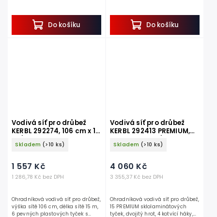
dvojitým hrotem, 4 kotvící háky.
dvojitým hrotem, 4 kotvící háky.
Pokud hledáte vodivou síť ke
Pokud hledáte vodivou síť ke
konstrukci...
konstrukci...
Do košíku
Do košíku
Vodivá síť pro drůbež
Vodivá síť pro drůbež
KERBL 292274, 106 cm x 15
KERBL 292413 PREMIUM,
m / 2 hroty
122 cm x 50 m / 2 hroty
Skladem
(>10 ks)
Skladem
(>10 ks)
1 557 Kč
4 060 Kč
1 286,78 Kč bez DPH
3 355,37 Kč bez DPH
Ohradníková vodivá síť pro drůbež,
Ohradníková vodivá síť pro drůbež,
výška sítě 106 cm, délka sítě 15 m,
15 PREMIUM sklolaminátových
6 pevných plastových tyček s
tyček, dvojitý hrot, 4 kotvící háky,