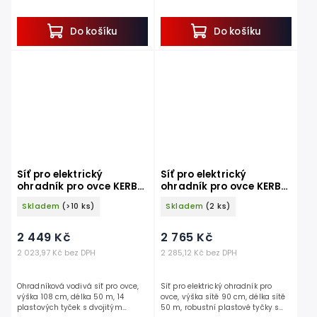
hrotem, 9 vodorovných pramenů.
10 vodorovných pramenů.
Pokud hledáte vodivou síť ke
Pokud hledáte vodivou síť ke
konstrukci...
konstrukci...
Do košíku
Do košíku
Síť pro elektrický
Síť pro elektrický
ohradník pro ovce KERBL
ohradník pro ovce KERBL
27254 OVINET, 108 cm x
27266 OVINET, 90 cm x 50
Skladem
(>10 ks)
Skladem
(2 ks)
50 m / 2 hroty, oranžová
m / 2 hroty, zelená
2 449 Kč
2 765 Kč
2 023,97 Kč bez DPH
2 285,12 Kč bez DPH
Ohradníková vodivá síť pro ovce,
Síť pro elektrický ohradník pro
výška 108 cm, délka 50 m, 14
ovce, výška sítě 90 cm, délka sítě
plastových tyček s dvojitým
50 m, robustní plastové tyčky s