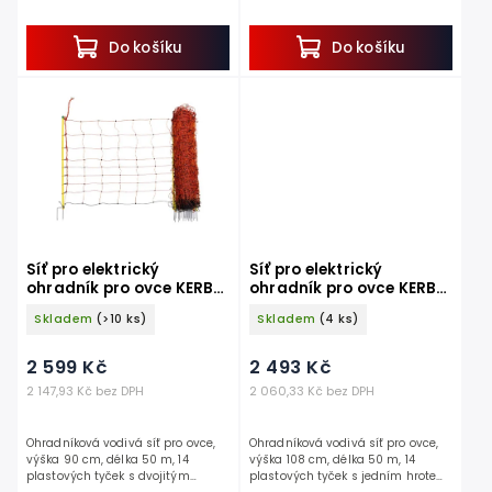
Objevte praktickou náhradní tyč
Objevte praktickou náhradní tyč
pro vodivé i...
pro vodivé i...
Do košíku
Do košíku
Síť pro elektrický
Síť pro elektrický
ohradník pro ovce KERBL
ohradník pro ovce KERBL
27252 OVINET, 90 cm x 50
27253 OVINET, 108 cm x
Skladem
(>10 ks)
Skladem
(4 ks)
m / 2 hroty, oranžová
50 m / 1 hrot, oranžová
2 599 Kč
2 493 Kč
2 147,93 Kč bez DPH
2 060,33 Kč bez DPH
Ohradníková vodivá síť pro ovce,
Ohradníková vodivá síť pro ovce,
výška 90 cm, délka 50 m, 14
výška 108 cm, délka 50 m, 14
plastových tyček s dvojitým
plastových tyček s jedním hrotem,