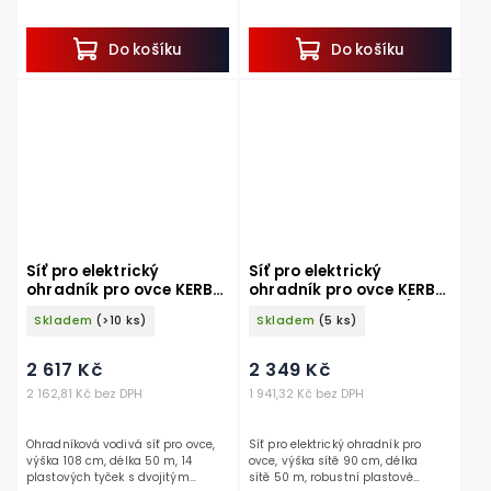
hrotem, 10 vodorovných pramenů.
dvojitým hrotem, 9 vodorovných
Pokud hledáte vodivou síť ke
pramenů.
konstrukci...
Hledáte praktickou vodivou...
Do košíku
Do košíku
Síť pro elektrický
Síť pro elektrický
ohradník pro ovce KERBL
ohradník pro ovce KERBL
27268 OVINET, 108 cm x
27901 90 cm x 50 m / 2
Skladem
(>10 ks)
Skladem
(5 ks)
50 m / 2 hroty, zelená
hroty, oranžová
2 617 Kč
2 349 Kč
2 162,81 Kč bez DPH
1 941,32 Kč bez DPH
Ohradníková vodivá síť pro ovce,
Síť pro elektrický ohradník pro
výška 108 cm, délka 50 m, 14
ovce, výška sítě 90 cm, délka
plastových tyček s dvojitým
sítě 50 m, robustní plastové