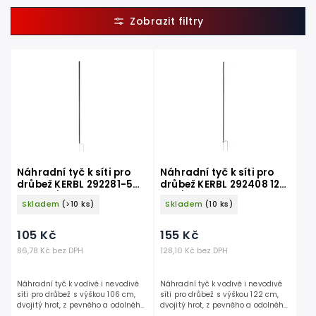
Nejlevnější
Nejdražší
Nejprodávanější
Abecedně
Náhradní tyč k síti pro
Náhradní tyč k síti pro
drůbež KERBL 292281-5
drůbež KERBL 292408 122
106 cm / 2 hroty, černá
cm / 2 hroty, PREMIUM,
Skladem
(>10 ks)
Skladem
(10 ks)
šedá
105 Kč
155 Kč
86,78 Kč bez DPH
128,10 Kč bez DPH
Náhradní tyč k vodivé i nevodivé
Náhradní tyč k vodivé i nevodivé
síti pro drůbež s výškou 106 cm,
síti pro drůbež s výškou 122 cm,
dvojitý hrot, z pevného a odolného
dvojitý hrot, z pevného a odolného
plastu, výška tyče 106 cm.
plastu, výška tyče 122 cm.