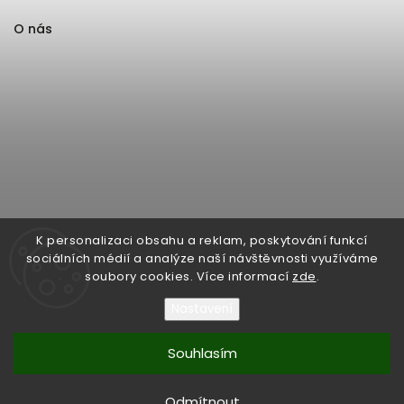
O nás
K personalizaci obsahu a reklam, poskytování funkcí
sociálních médií a analýze naší návštěvnosti využíváme
soubory cookies. Více informací
zde
.
Nastavení
Souhlasím
Copyright 2026
Format1
. Všechna práva vyhrazena.
Upravit nastavení cookies
Odmítnout