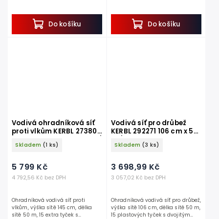
hrotem, 10 vodorovných pramenů.
hrotem, 9 vodorovných pramenů.
Pokud hledáte způsob, jak
Pokud hledáte účinný způsob, jak...
efektivně vymezit...
Do košíku
Do košíku
Vodivá ohradníková síť
Vodivá síť pro drůbež
proti vlkům KERBL 27380
KERBL 292271 106 cm x 50
TITANNET 145 cm x 50 m /
m / 2 hroty, oranžová
Skladem
(1 ks)
Skladem
(3 ks)
2 hroty, bílomodrá
5 799 Kč
3 698,99 Kč
4 792,56 Kč bez DPH
3 057,02 Kč bez DPH
Ohradníková vodivá síť proti
Ohradníková vodivá síť pro drůbež,
vlkům, výška sítě 145 cm, délka
výška sítě 106 cm, délka sítě 50 m,
sítě 50 m, 15 extra tyček s
15 plastových tyček s dvojitým