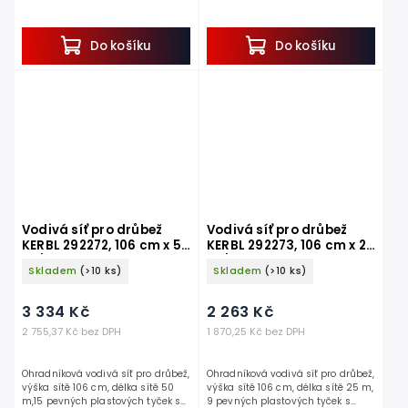
dvojitým hrotem, 11 vodorovných
hrotem, 11 vodorovných pramenů....
pramenů. Hledáte spolehlivý
způsob, jak efektivně...
Do košíku
Do košíku
Vodivá síť pro drůbež
Vodivá síť pro drůbež
KERBL 292272, 106 cm x 50
KERBL 292273, 106 cm x 25
m / 2 hroty
m / 2 hroty
Skladem
(>10 ks)
Skladem
(>10 ks)
3 334 Kč
2 263 Kč
2 755,37 Kč bez DPH
1 870,25 Kč bez DPH
Ohradníková vodivá síť pro drůbež,
Ohradníková vodivá síť pro drůbež,
výška sítě 106 cm, délka sítě 50
výška sítě 106 cm, délka sítě 25 m,
m,15 pevných plastových tyček s
9 pevných plastových tyček s