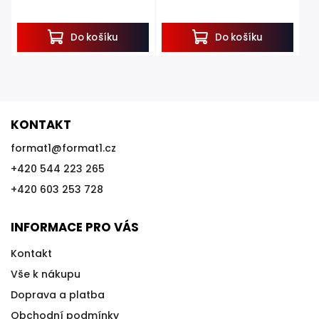
dvojitým hrotem, 4 kotvící háky.
výška 122 cm, délka 50 m.
Pokud hledáte vodivou síť ke
Pokud hledáte vodivou síť ke
konstrukci...
konstrukci...
Do košíku
Do košíku
KONTAKT
format1
@
format1.cz
+420 544 223 265
+420 603 253 728
INFORMACE PRO VÁS
Kontakt
Vše k nákupu
Doprava a platba
Obchodní podmínky