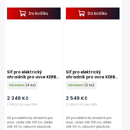
hrotem, 10 vodorovných pramenů.
tyčky s dvojitým hrotem.
Pokud hledáte vodivou síť ke
Hledáte praktickou vodivou síť ke...
konstrukci...
Do košíku
Do košíku
Síť pro elektrický
Síť pro elektrický
ohradník pro ovce KERBL
ohradník pro ovce KERBL
27902 108 cm x 50 m / 1
27903 108 cm x 50 m / 2
Skladem
(4 ks)
Skladem
(2 ks)
hrot, oranžová
hroty, oranžová
2 349 Kč
2 549 Kč
1 941,32 Kč bez DPH
2 106,61 Kč bez DPH
Síť pro elektrický ohradník pro
Síť pro elektrický ohradník pro
ovce, výška sítě 108 cm, délka
ovce, výška sítě 108 cm, délka
sítě 50 m, robustní plastové
sítě 50 m, robustní plastové