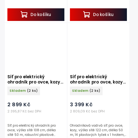
tyčky s jedním hrotem.
tyčky s dvojitým hrotem.
Hledáte praktickou vodivou síť ke...
Hledáte praktickou vodivou síť ke...
Do košíku
Do košíku
Síť pro elektrický
Síť pro elektrický
ohradník pro ovce, kozy
ohradník pro ovce, kozy
KERBL 27328 TITANNET
KERBL 27388 OVINET MAXI
Skladem
(2 ks)
Skladem
(2 ks)
108 cm x 50 m / 2 hroty,
122 cm x 50 m / 1 hrot,
bílozelená
bílomodrá
2 899 Kč
3 399 Kč
2 395,87 Kč bez DPH
2 809,09 Kč bez DPH
Síť pro elektrický ohradník pro
Ohradníková vodivá síť pro ovce,
ovce, výška sítě 108 cm, délka
kozy, výška sítě 122 cm, délka 50
sítě 50 m, robustní plastové
m, 14 plastových tyček s 1 hrotem,