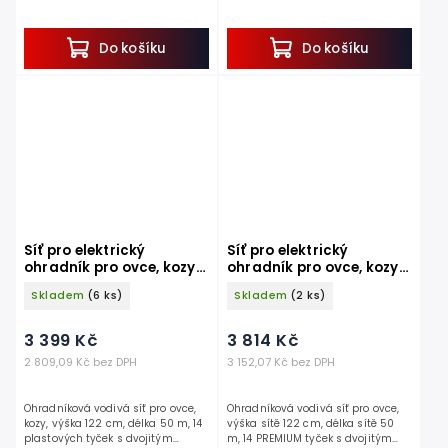
tyčky s dvojitým hrotem.
10 vodorovných pramenů.
Hledáte praktickou vodivou síť ke...
Pokud hledáte způsob,...
Do košíku
Do košíku
Síť pro elektrický
Síť pro elektrický
ohradník pro ovce, kozy
ohradník pro ovce, kozy
KERBL 27394 OVINET MAXI
KERBL 27833 TITANNET
Skladem
(6 ks)
Skladem
(2 ks)
122 cm x 50 m / 2 hroty,
PREMIUM VARIO 122 cm x
bílomodrá
50 m / 2 hroty, bílomodrá
3 399 Kč
3 814 Kč
2 809,09 Kč bez DPH
3 152,07 Kč bez DPH
Ohradníková vodivá síť pro ovce,
Ohradníková vodivá síť pro ovce,
kozy, výška 122 cm, délka 50 m, 14
výška sítě 122 cm, délka sítě 50
plastových tyček s dvojitým
m, 14 PREMIUM tyček s dvojitým