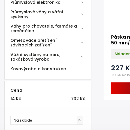
Průmyslová elektronika
Průmyslové váhy a vážní
systémy
Váhy pro chovatele, farmáře a
zemědělce
Páska n
Omezovače přetížení
50 mm/
zdvihacích zařízení
Sklade
Vážní systémy na míru,
zakázková výroba
227 
Kovovýroba a konstrukce
187,60 Kč b
Cena
14
Kč
732
Kč
Na skladě
15