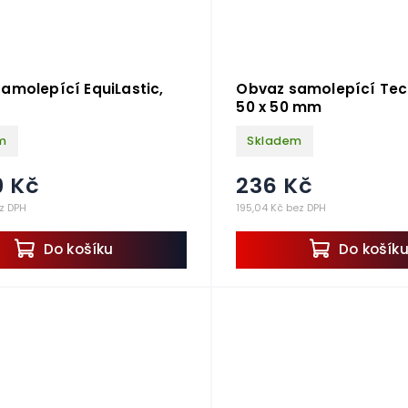
amolepící EquiLastic,
Obvaz samolepící Te
50 x 50 mm
m
Skladem
9 Kč
236 Kč
z DPH
195,04 Kč bez DPH
Do košíku
Do košík