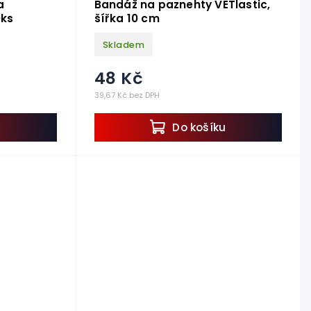
a
Bandáž na paznehty VETlastic,
0ks
šířka 10 cm
Skladem
48 Kč
39,67 Kč bez DPH
u
Do košíku