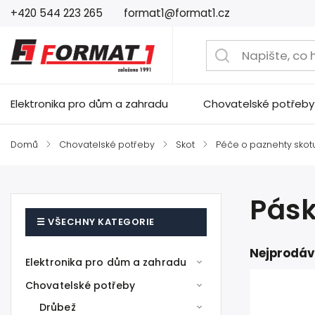
+420 544 223 265
format1@format1.cz
Elektronika pro dům a zahradu
Chovatelské potřeby
Domů
/
Chovatelské potřeby
/
Skot
/
Péče o paznehty skot
Pásk
Nejprodáv
Elektronika pro dům a zahradu
Chovatelské potřeby
Drůbež