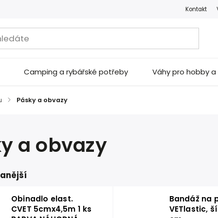
Kontakt
Camping a rybářské potřeby
Váhy pro hobby 
u
/
Pásky a obvazy
y a obvazy
anější
Obinadlo elast.
Bandáž na 
CVET 5cmx4,5m 1 ks
VETlastic, š