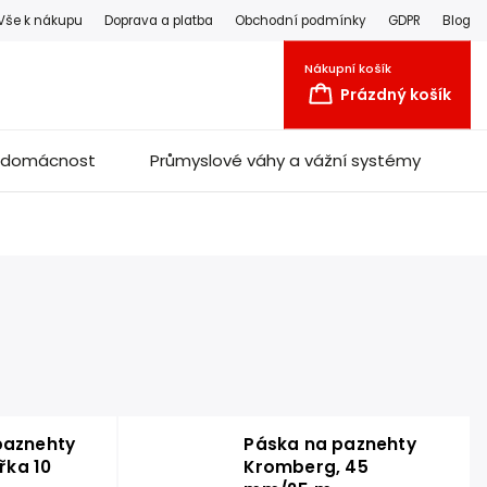
Vše k nákupu
Doprava a platba
Obchodní podmínky
GDPR
Blog
Nákupní košík
Prázdný košík
a domácnost
Průmyslové váhy a vážní systémy
paznehty
Páska na paznehty
ířka 10
Kromberg, 45