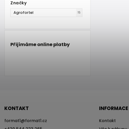
Značky
Agrofortel
15
Přijímáme online platby
KONTAKT
INFORMACE
format1
@
format1.cz
Kontakt