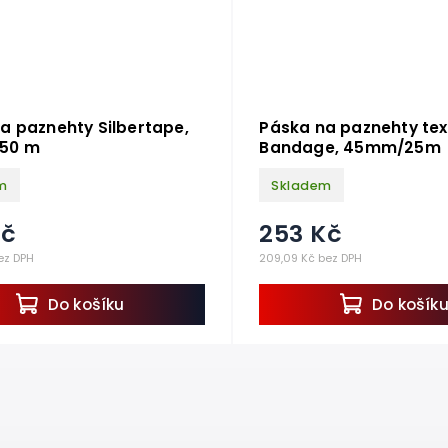
a paznehty Silbertape,
Páska na paznehty text
50 m
Bandage, 45mm/25m
m
Skladem
Kč
253 Kč
ez DPH
209,09 Kč bez DPH
Do košíku
Do košík