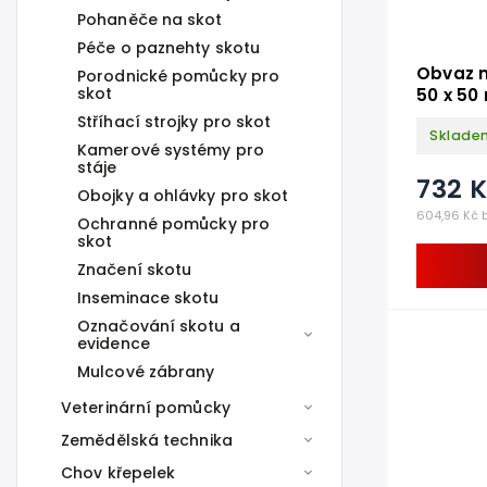
Pohaněče na skot
Péče o paznehty skotu
Obvaz n
Porodnické pomůcky pro
skot
50 x 5
Stříhací strojky pro skot
Sklade
Kamerové systémy pro
stáje
732 
Obojky a ohlávky pro skot
604,96 Kč 
Ochranné pomůcky pro
skot
Značení skotu
Inseminace skotu
Označování skotu a
evidence
Mulcové zábrany
Veterinární pomůcky
Zemědělská technika
Chov křepelek