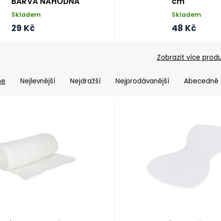
BARVA NÁHODNÁ
cm
Skladem
Skladem
29 Kč
48 Kč
Zobrazit více prod
me
Nejlevnější
Nejdražší
Nejprodávanější
Abecedně