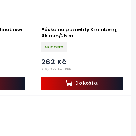
chnobase
Páska na paznehty Kromberg,
45 mm/25 m
Skladem
262 Kč
216,53 Kč bez DPH
u
Do košíku