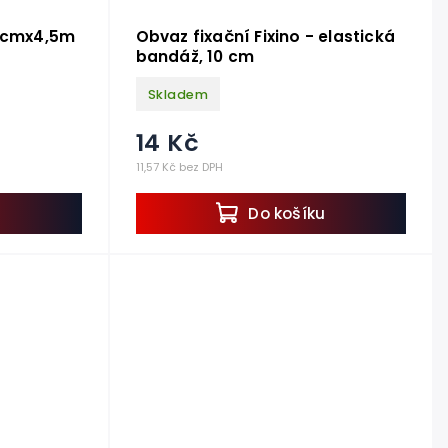
 5cmx4,5m
Obvaz fixační Fixino - elastická
bandáž, 10 cm
Skladem
14 Kč
11,57 Kč bez DPH
u
Do košíku