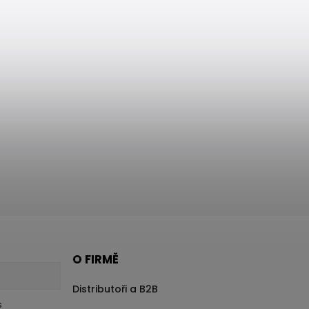
O FIRMĚ
Distributoři a B2B
s