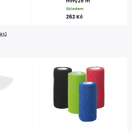
mm/25 m
Skladem
262 Kč
uktů