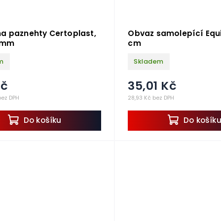
a paznehty Certoplast,
Obvaz samolepící EquiL
0 mm
cm
m
Skladem
Kč
35,01 Kč
bez DPH
28,93 Kč bez DPH
Do košíku
Do košík