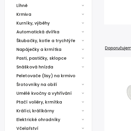
Líhně
Krmiva
Kurníky, výběhy
Automatická dvířka
Škubačky, kotle a trychtýře
Doporučuje
Napáječky a krmítka
Pasti, pastičky, sklopce
Snášková hnízda
Peletovače (lisy) na krmivo
Šrotovníky na obilí
Umělé kvočny a vyhřívání
Ptačí voliéry, krmítka
Králíci, králíkárny
Elektrické ohradníky
Včelařství