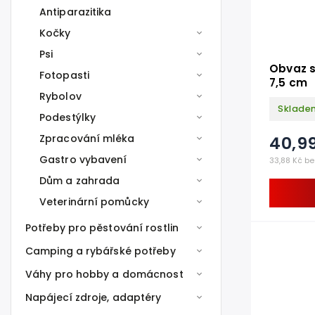
Antiparazitika
Kočky
Psi
Obvaz s
Fotopasti
7,5 cm
Rybolov
Sklade
Podestýlky
40,9
Zpracování mléka
Gastro vybavení
33,88 Kč be
Dům a zahrada
Veterinární pomůcky
Potřeby pro pěstování rostlin
Camping a rybářské potřeby
Váhy pro hobby a domácnost
Napájecí zdroje, adaptéry