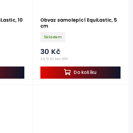
astic, 10
Obvaz samolepící EquiLastic, 5
cm
Skladem
30 Kč
24,79 Kč bez DPH
u
Do košíku