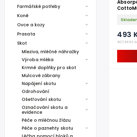
Absorpč
Farmářské potřeby
CottoMu
Koně
Sklade
Ovce a kozy
493 
Prasata
407,44 Kč 
Skot
Mleziva, mléčné náhražky
Výroba mléka
Krmné doplňky pro skot
Mulcové zábrany
Napájení skotu
Odrohování
Ošetřování skotu
Označování skotu a
evidence
Péče o mléčnou žlázu
Péče o paznehty skotu
Léčba pomocí bloků a