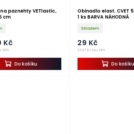
na paznehty VETlastic,
Obinadlo elast. CVET
,5 cm
1 ks BARVA NÁHODNÁ
m
Skladem
9 Kč
29 Kč
z DPH
23,97 Kč bez DPH
Do košíku
Do košík