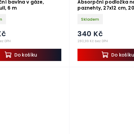
ní bavlna v gáze,
Absorpční podložka n
ll, 6 m
paznehty, 27x12 cm, 2
m
Skladem
Kč
340 Kč
bez DPH
280,99 Kč bez DPH
Do košíku
Do košík