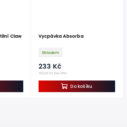
ilní Claw
Vycpávka Absorba
Skladem
233 Kč
192,56 Kč bez DPH
u
Do košíku