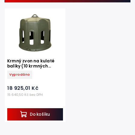
Nejdražší
Nejprodávanější
Abecedně
Krmný zvon na kulaté
balíky (10 krmných
otvorů)
Vyprodáno
18 925,01 Kč
15 640,50 Kč bez DPH
Do košíku