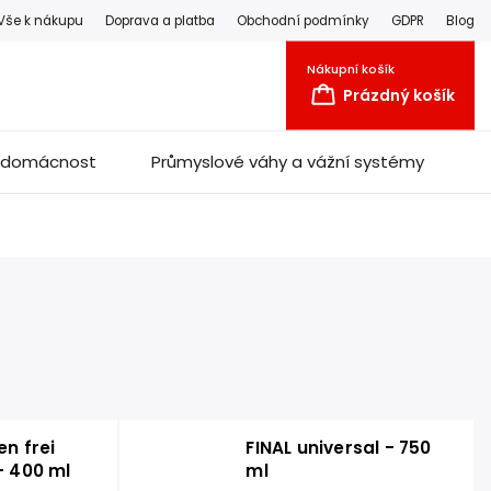
Vše k nákupu
Doprava a platba
Obchodní podmínky
GDPR
Blog
Nákupní košík
Prázdný košík
a domácnost
Průmyslové váhy a vážní systémy
en frei
FINAL universal - 750
- 400 ml
ml