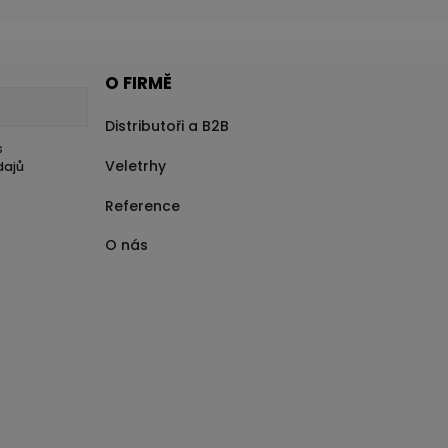
O FIRMĚ
Distributoři a B2B
s
Veletrhy
dajů
Reference
O nás