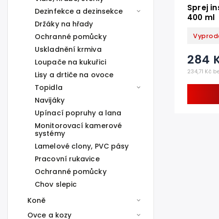
Sprej in
Dezinfekce a dezinsekce
400 ml
Držáky na hřady
Vyprod
Ochranné pomůcky
Uskladnění krmiva
284 
Loupače na kukuřici
234,71 Kč b
Lisy a drtiče na ovoce
Topidla
Navijáky
Upínací popruhy a lana
Monitorovací kamerové
systémy
Lamelové clony, PVC pásy
Pracovní rukavice
Ochranné pomůcky
Chov slepic
Koně
Ovce a kozy