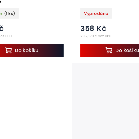
y
m
(1 ks)
Vyprodáno
č
358 Kč
bez DPH
295,87 Kč bez DPH
Do košíku
Do košík