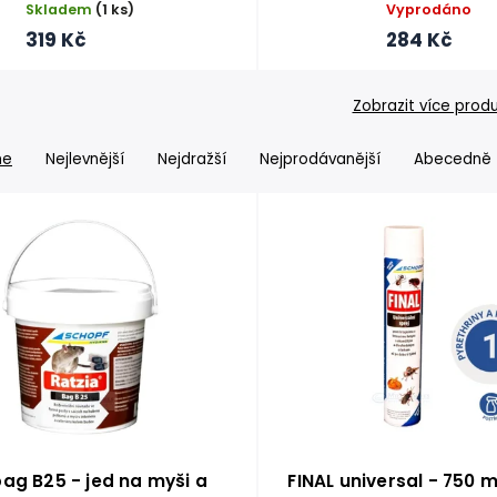
Skladem
(1 ks)
Vyprodáno
319 Kč
284 Kč
Zobrazit více prod
me
Nejlevnější
Nejdražší
Nejprodávanější
Abecedně
bag B25 - jed na myši a
FINAL universal - 750 m