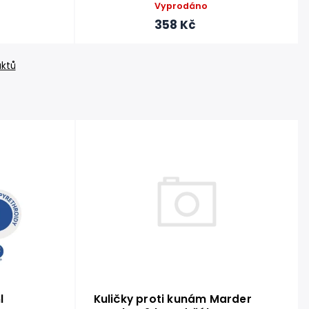
Vyprodáno
358 Kč
uktů
Kuličky proti kunám Marder
l