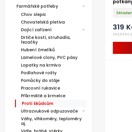
potkan
Farmářské potřeby
Sklade
Chov slepic
Chovatelská pletiva
319 K
Dojící zařízení
263,64 Kč 
Drtiče kostí, struhadla,
řezačky
Hubení čmelíků
Lamelové clony, PVC pásy
Lopatky na krmivo
Podlahové rošty
Pomůcky do stáje
Pracovní rukavice
Příkrmiště a krmelce
Proti škůdcům
Ultrazvukové odpuzovače
Váhy, vlhkoměry, teploměry
aj.
Vidle, hrábě, stěrky