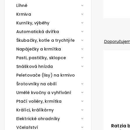
Líhně
Krmiva
Kurníky, výběhy
Automatická dvířka
Škubačky, kotle a trychtýře
Doporučuje
Napáječky a krmítka
Pasti, pastičky, sklopce
Snášková hnízda
Peletovače (lisy) na krmivo
Šrotovníky na obilí
Umělé kvočny a vyhřívání
Ptačí voliéry, krmítka
Králíci, králíkárny
Elektrické ohradníky
Ratzia 
Včelařství