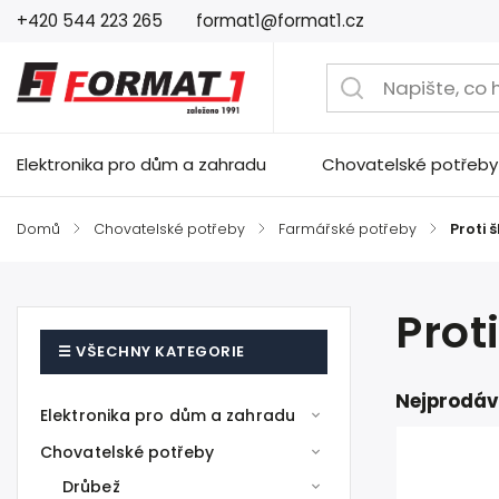
+420 544 223 265
format1@format1.cz
Elektronika pro dům a zahradu
Chovatelské potřeby
Domů
/
Chovatelské potřeby
/
Farmářské potřeby
/
Proti
Prot
Nejprodáv
Elektronika pro dům a zahradu
Chovatelské potřeby
Drůbež