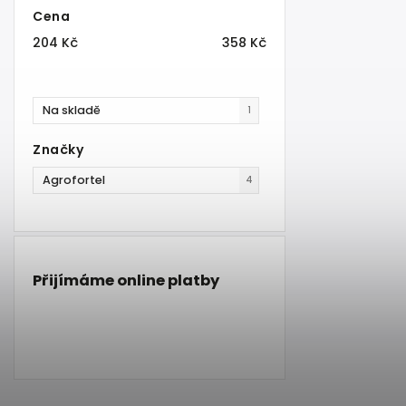
Cena
204
Kč
358
Kč
Na skladě
1
Značky
Agrofortel
4
Přijímáme online platby