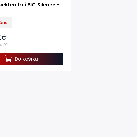
sekten frei BIO Silence -
áno
Kč
ez DPH
Do košíku