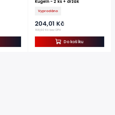
Kugeln - 2 ks + držák
Vyprodáno
204,01 Kč
168,60 Kč bez DPH
Do košíku
u