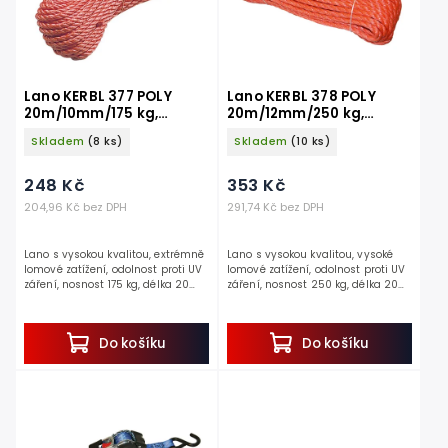
Lano KERBL 377 POLY
Lano KERBL 378 POLY
20m/10mm/175 kg,
20m/12mm/250 kg,
oranžové
oranžové
Skladem
(8 ks)
Skladem
(10 ks)
248 Kč
353 Kč
204,96 Kč bez DPH
291,74 Kč bez DPH
Lano s vysokou kvalitou, extrémně
Lano s vysokou kvalitou, vysoké
lomové zatížení, odolnost proti UV
lomové zatížení, odolnost proti UV
záření, nosnost 175 kg, délka 20
záření, nosnost 250 kg, délka 20
m, šířka 10 mm.
m, šířka 12 mm.
Získejte&nbsplano&nbsp,...
Získejte lano , které...
Do košíku
Do košíku