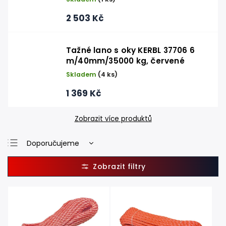
2 503 Kč
Tažné lano s oky KERBL 37706 6
m/40mm/35000 kg, červené
Skladem
(4 ks)
1 369 Kč
Zobrazit více produktů
Doporučujeme
Nejlevnější
Nejdražší
Nejprodávanější
Abecedně