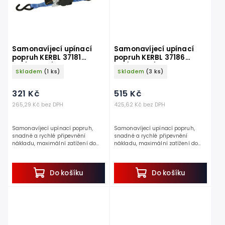
Samonavíjecí upínací
Samonavíjecí upínací
popruh KERBL 37181
popruh KERBL 37186
3m/25mm/300kg, modrý
3m/50mm/750kg, zelený
Skladem
(1 ks)
Skladem
(3 ks)
321 Kč
515 Kč
265,29 Kč bez DPH
425,62 Kč bez DPH
Samonavíjecí upínací popruh,
Samonavíjecí upínací popruh,
snadné a rychlé připevnění
snadné a rychlé připevnění
nákladu, maximální zatížení do
nákladu, maximální zatížení do
300 kg, délka 3 m, šířka 25 mm.
750 kg, délka 3 m, šířka 50 mm.
Objevte pohodlí a bezpečnost se...
Objevte pohodlí a bezpečnost se...
Do košíku
Do košíku