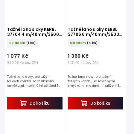
Tažné lano s oky KERBL
Tažné lano s oky KERBL
37704 4 m/40mm/35000
37706 6 m/40mm/35000
kg, červené
kg, červené
Skladem
(1 ks)
Skladem
(4 ks)
1 077 Kč
1 369 Kč
890,08 Kč bez DPH
1 131,40 Kč bez DPH
Tažné lano s oky, pro tažení
Tažné lano s oky, pro tažení
těžkých vozidel, se zesílenými
těžkých vozidel, se zesílenými
smyčkami, maximální zatížení 35
smyčkami, maximální zatížení 35
000 kg, délka 4 m, šířka 40 mm.
000 kg, délka 6 m, šířka 40 mm.
Objevte tažné lano s oky,...
Objevte tažné lano s...
Do košíku
Do košíku