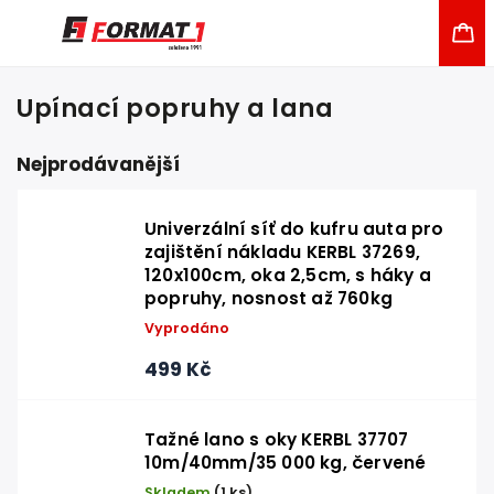
Upínací popruhy a lana
Nejprodávanější
Univerzální síť do kufru auta pro
zajištění nákladu KERBL 37269,
120x100cm, oka 2,5cm, s háky a
popruhy, nosnost až 760kg
Vyprodáno
499 Kč
Tažné lano s oky KERBL 37707
10m/40mm/35 000 kg, červené
Skladem
(1 ks)