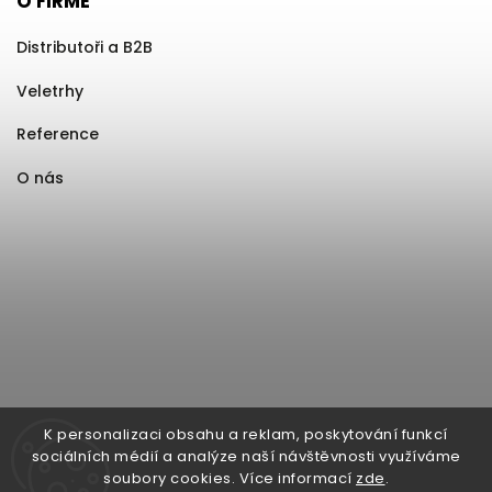
O FIRMĚ
Distributoři a B2B
Veletrhy
Reference
O nás
K personalizaci obsahu a reklam, poskytování funkcí
sociálních médií a analýze naší návštěvnosti využíváme
soubory cookies. Více informací
zde
.