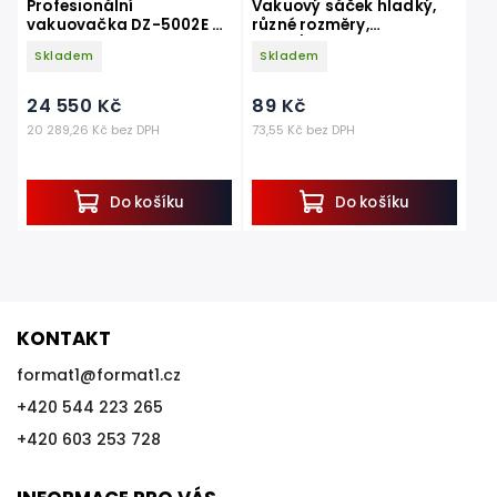
Profesionální
Vakuový sáček hladký,
vakuovačka DZ-5002E –
různé rozměry,
komorová nerezová
100ks/balení
Skladem
Skladem
vakuovačka 20 m³/h
24 550 Kč
89 Kč
20 289,26 Kč bez DPH
73,55 Kč bez DPH
Do košíku
Do košíku
KONTAKT
format1
@
format1.cz
+420 544 223 265
+420 603 253 728