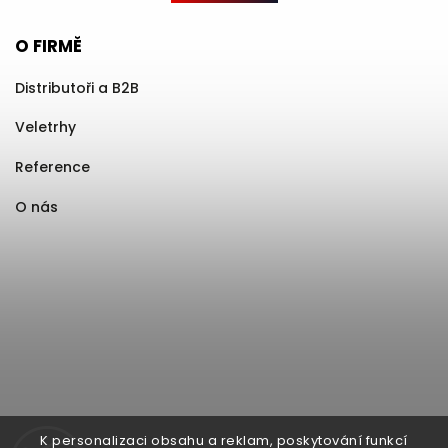
O FIRMĚ
Distributoři a B2B
Veletrhy
Reference
O nás
K personalizaci obsahu a reklam, poskytování funkcí