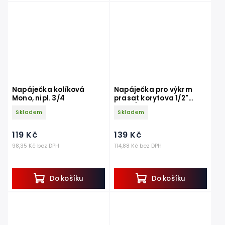
Napáječka kolíková
Napáječka pro výkrm
Mono, nipl. 3/4
prasat korytova 1/2"
nerez/mosaz, vnější závit
Skladem
Skladem
119 Kč
139 Kč
98,35 Kč bez DPH
114,88 Kč bez DPH
Do košíku
Do košíku