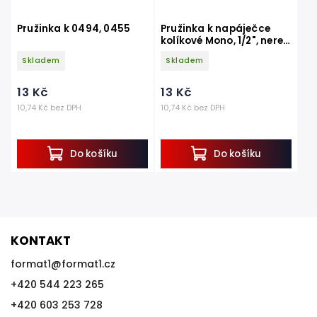
Pružinka k 0494, 0455
Pružinka k napáječce
kolíkové Mono, 1/2", nerez,
pro prasata
Skladem
Skladem
13 Kč
13 Kč
10,74 Kč bez DPH
10,74 Kč bez DPH
Do košíku
Do košíku
KONTAKT
format1
@
format1.cz
+420 544 223 265
+420 603 253 728