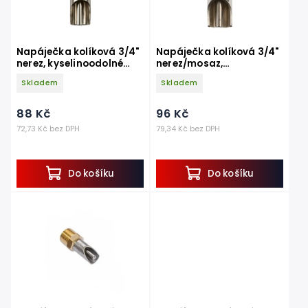
Napáječka kolíková 3/4"
Napáječka kolíková 3/4"
nerez, kyselinoodolné
nerez/mosaz,
těsnění EPDM
kyselinoodolné těsnění
Skladem
Skladem
EPDM
88 Kč
96 Kč
72,73 Kč bez DPH
79,34 Kč bez DPH
Do košíku
Do košíku