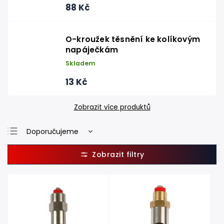
88 Kč
O-kroužek těsnění ke kolíkovým
napáječkám
Skladem
13 Kč
Zobrazit více produktů
Doporučujeme
Nejlevnější
Nejdražší
Nejprodávanější
Abecedně