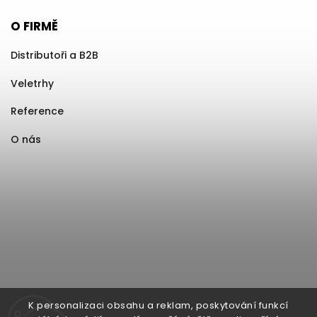
O FIRMĚ
Distributoři a B2B
Veletrhy
Reference
O nás
K personalizaci obsahu a reklam, poskytování funkcí