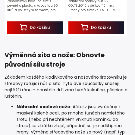
Zásobníkový barel na šrot z
Náhradní ocelový nůž 2V
pevného plastu, s kapacitou 50
COLTELLO110 s délkou 110 mm,
litrů a pojistným zámkem, pro
určený pro šrotovník MILL ETM – HP
uskladnění sešrotovaných
1,2 kW.
surovin. Během šrotování surovina
Slouží jako plnohodnotná náhrada
propadává do tohoto...
původního řezného nože a...
Do košíku
Do košíku
Výměnná síta a nože: Obnovte
původní sílu stroje
Základem každého kladívkového a nožového šrotovníku je
středový rotující nůž a síto. Tyto dvě součástky snášejí
nejtěžší ránu – neustále drtí zrna tvrdé kukuřice, pšenice a
luštěnin.
Náhradní ocelové nože:
Ačkoliv jsou vyráběny z
masivní kalené oceli, po mnoha tunách namletého
šrotu (nebo při nechtěném vniknutí kamínku do
stroje) se zkrátka ztupí, případně se jim odštípnou
hrany. Výměna středového nože za nový (např. typ