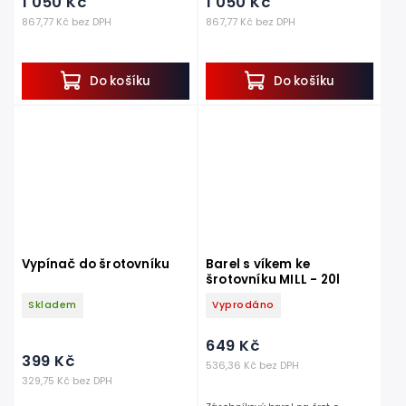
1 050 Kč
1 050 Kč
867,77 Kč bez DPH
867,77 Kč bez DPH
Do košíku
Do košíku
Vypínač do šrotovníku
Barel s víkem ke
šrotovníku MILL - 20l
Skladem
Vyprodáno
649 Kč
399 Kč
536,36 Kč bez DPH
329,75 Kč bez DPH