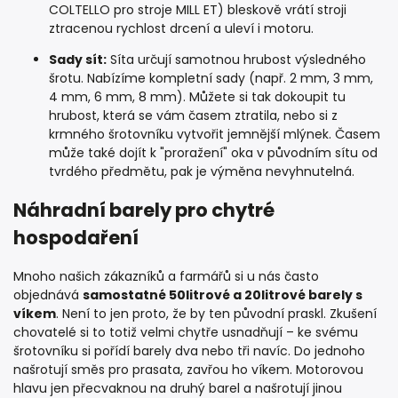
COLTELLO pro stroje MILL ET) bleskově vrátí stroji
ztracenou rychlost drcení a uleví i motoru.
Sady sít:
Síta určují samotnou hrubost výsledného
šrotu. Nabízíme kompletní sady (např. 2 mm, 3 mm,
4 mm, 6 mm, 8 mm). Můžete si tak dokoupit tu
hrubost, která se vám časem ztratila, nebo si z
krmného šrotovníku vytvořit jemnější mlýnek. Časem
může také dojít k "proražení" oka v původním sítu od
tvrdého předmětu, pak je výměna nevyhnutelná.
Náhradní barely pro chytré
hospodaření
Mnoho našich zákazníků a farmářů si u nás často
objednává
samostatné 50litrové a 20litrové barely s
víkem
. Není to jen proto, že by ten původní praskl. Zkušení
chovatelé si to totiž velmi chytře usnadňují – ke svému
šrotovníku si pořídí barely dva nebo tři navíc. Do jednoho
našrotují směs pro prasata, zavřou ho víkem. Motorovou
hlavu jen přecvaknou na druhý barel a našrotují jinou