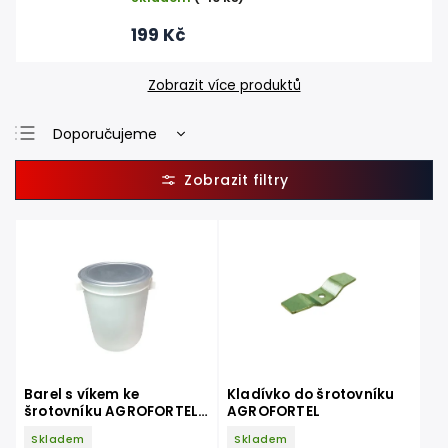
199 Kč
Zobrazit více produktů
Doporučujeme
Nejlevnější
Nejdražší
Nejprodávanější
Abecedně
Barel s víkem ke
Kladívko do šrotovníku
šrotovníku AGROFORTEL
AGROFORTEL
- 50 l
Skladem
Skladem