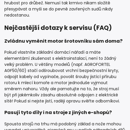
hrubost pro drůbež. Nemusí tak krmivo nikam složitě
přesypávat a myši se do pevně zavřených sudů nikdy
nedostanou.
Nejčastější dotazy k servisu (FAQ)
Zvládnu vyměnit motor šrotovníku sám doma?
Pokud vlastníte základní domácí nářadí a máte
elementární zkušenost s elektroinstalací, není to žádný
velký problém. U většiny modelů (např. AGROFORTEL
AGF50/60) stačí odšroubovat vrchní bezpečnostní kryty,
odpojit kabely od vypínače, povolit šrouby jistící přírubu
rotoru k mlecí komoře a motor jednoduše vyjmout
směrem nahoru. Vždy ale pamatujte na to, že stroj musí
být při jakémkoliv zásahu absolutně odpojen z elektrické
sítě! Pokud si nejste jistí, raději opravu svěřte odborníkovi.
Pasují tyto díly i na stroje z jiných e-shopů?
Spousta strojů na trhu má podobný základ a nože mohou
vypadat univerzálně, nicméně my u našich náhradních dílů