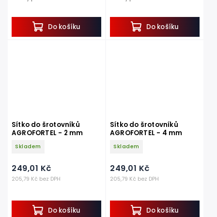
0,75 kW.
1,5 kW.
Slouží jako plnohodnotná náhrada původního
Slouží jako plnohodnotná náhrada
řezného nože a...
původního řezného nože a...
Do košíku
Do košíku
Sítko do šrotovníků
Sítko do šrotovníků
AGROFORTEL - 2 mm
AGROFORTEL - 4 mm
Skladem
Skladem
249,01 Kč
249,01 Kč
205,79 Kč bez DPH
205,79 Kč bez DPH
Do košíku
Do košíku