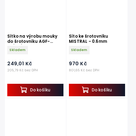
Sítko na výrobu mouky
Síto ke šrotovníku
do šrotovníku AGF-
MISTRAL - 0.6mm
25/50/60
Skladem
Skladem
249,01 Kč
970 Kč
205,79 Kč bez DPH
801,65 Kč bez DPH
Do košíku
Do košíku