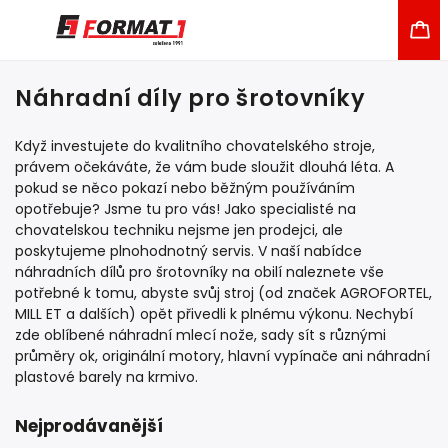
Náhradní díly pro šrotovníky
Když investujete do kvalitního chovatelského stroje,
právem očekáváte, že vám bude sloužit dlouhá léta. A
pokud se něco pokazí nebo běžným používáním
opotřebuje? Jsme tu pro vás! Jako specialisté na
chovatelskou techniku nejsme jen prodejci, ale
poskytujeme plnohodnotný servis. V naší nabídce
náhradních dílů pro šrotovníky na obilí naleznete vše
potřebné k tomu, abyste svůj stroj (od značek AGROFORTEL,
MILL ET a dalších) opět přivedli k plnému výkonu. Nechybí
zde oblíbené náhradní mlecí nože, sady sít s různými
průměry ok, originální motory, hlavní vypínače ani náhradní
plastové barely na krmivo.
Nejprodávanější