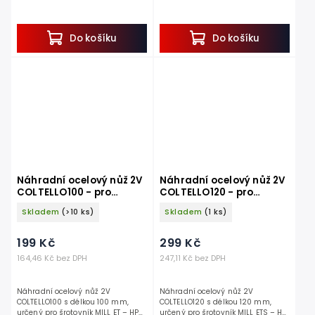
Do košíku
Do košíku
Náhradní ocelový nůž 2V
Náhradní ocelový nůž 2V
COLTELLO100 - pro
COLTELLO120 - pro
šrotovník ET - HP 0,75kW,
šrotovník ETS - HP 1,5kW,
Skladem
(>10 ks)
Skladem
(1 ks)
100 mm
120 mm
199 Kč
299 Kč
164,46 Kč bez DPH
247,11 Kč bez DPH
Náhradní ocelový nůž 2V
Náhradní ocelový nůž 2V
COLTELLO100 s délkou 100 mm,
COLTELLO120 s délkou 120 mm,
určený pro šrotovník MILL ET – HP
určený pro šrotovník MILL ETS – HP