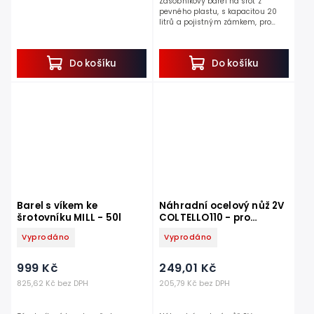
Zásobníkový barel na šrot z
pevného plastu, s kapacitou 20
litrů a pojistným zámkem, pro
uskladnění sešrotovaných
surovin. Během šrotování surovina
propadává do tohoto...
Do košíku
Do košíku
Barel s víkem ke
Náhradní ocelový nůž 2V
šrotovníku MILL - 50l
COLTELLO110 - pro
šrotovník ETM - HP 1,2kW,
Vyprodáno
Vyprodáno
110 mm
999 Kč
249,01 Kč
825,62 Kč bez DPH
205,79 Kč bez DPH