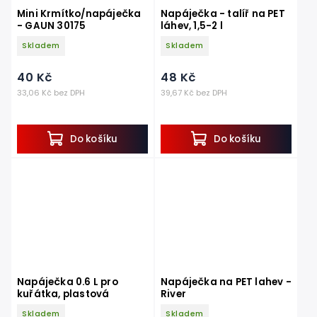
Mini Krmítko/napáječka
Napáječka - talíř na PET
- GAUN 30175
láhev, 1,5-2 l
Skladem
Skladem
40 Kč
48 Kč
33,06 Kč bez DPH
39,67 Kč bez DPH
Do košíku
Do košíku
Napáječka 0.6 L pro
Napáječka na PET lahev -
kuřátka, plastová
River
Skladem
Skladem