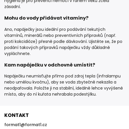
hygiena je pro prevenci nemocí v raném věku zcela
zásadní.
Mohu do vody přidávat vitamíny?
Ano, napáječky jsou ideální pro podávání tekutých
vitamínů, minerálů nebo preventivních přípravků (např.
proti kokcidióze) přesně podle dávkování. Ujistěte se, že po
podání takových přípravků napáječku vždy důkladně
vypláchnete.
Kam napáječku v odchovně umístit?
Napáječku neumisťujte přímo pod zdroj tepla (infralampu
nebo umělou kvočnu), aby se voda zbytečně nekazila a
neodpařovala. Položte ji na stabilní, ideálně lehce vyvýšené
místo, aby do ní kuřata nehrabala podestýlku.
KONTAKT
format1
@
format1.cz