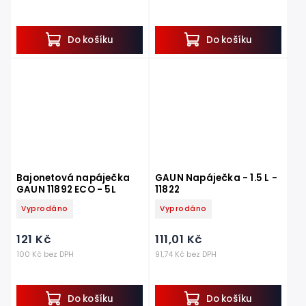
Do košíku
Do košíku
Bajonetová napáječka
GAUN Napáječka - 1.5 L -
GAUN 11892 ECO - 5L
11822
Vyprodáno
Vyprodáno
121 Kč
111,01 Kč
100 Kč bez DPH
91,74 Kč bez DPH
Do košíku
Do košíku