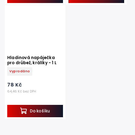
Hladinová napáječka
pro drůbež, králíky - 1 L
Vyprodáno
78 Kč
64,46 Kč bez DPH
Do košíku