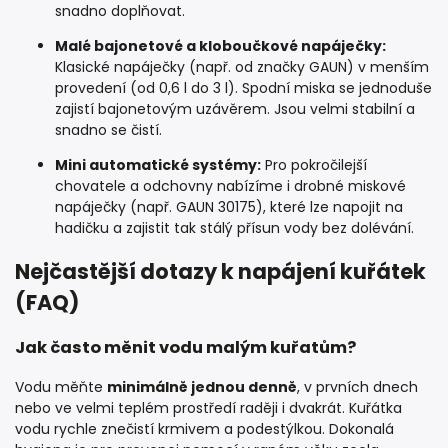
snadno doplňovat.
Malé bajonetové a kloboučkové napáječky:
Klasické napáječky (např. od značky GAUN) v menším
provedení (od 0,6 l do 3 l). Spodní miska se jednoduše
zajistí bajonetovým uzávěrem. Jsou velmi stabilní a
snadno se čistí.
Mini automatické systémy:
Pro pokročilejší
chovatele a odchovny nabízíme i drobné miskové
napáječky (např. GAUN 30175), které lze napojit na
hadičku a zajistit tak stálý přísun vody bez dolévání.
Nejčastější dotazy k napájení kuřátek
(FAQ)
Jak často měnit vodu malým kuřatům?
Vodu měňte
minimálně jednou denně
, v prvních dnech
nebo ve velmi teplém prostředí raději i dvakrát. Kuřátka
vodu rychle znečistí krmivem a podestýlkou. Dokonalá