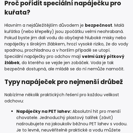
Proč pořídit speciální napáječku pro
kuřata?
Hlavním a nejdůležitějším důvodem je
bezpečnost
. Malá
kuřátka (nebo křepelky) jsou zpočátku velmi neohrabaná.
Pokud byste jim dali vodu do obyčejné hluboké misky nebo
napáječky s širokým žlábkem, hrozí vysoké riziko, že do vody
spadnou, prochladnou a v horším případě se utopí.
Speciální napáječky pro odchov mají
velmi úzký pítkový
žlábek
, do kterého se vejde jen zobáček. Voda je tak
bezpečně dostupná, ale mládě se do ní nemůže namočit.
Typy napáječek pro nejmenší drůbež
Nabízíme několik praktických řešení pro každou velikost
odchovu:
Napáječky na PET lahev:
Absolutní hit pro menší
chovatele. Jednoduchý plastový talířek (závit)
našroubujete na jakoukoliv běžnou PET lahev s vodou.
Je to levné, neuvěřitelně praktické a vodu můžete