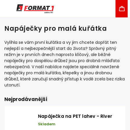
Napáječky pro malá kuřátka
Vylíhla se vám první kuřátka a vy jim chcete dopřát ten
nejlepší a nejbezpečnější start do života? Správný pitný
režim je v prvních dnech naprosto klíčový, ale běžné
napáječky pro dospělou drůbež jsou pro drobná mláďata
nebezpečná. V naší nabídce najdete speciálně navržené
napáječky pro malá kuřátka, křepelky a jinou drobnou
drůbež, které zaručují snadný přístup k vodě zcela bez rizika
utonutí.
Nejprodávanější
Napáječka na PET lahev - River
Skladem