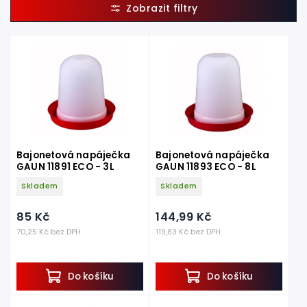
Nejdražší
Nejprodávanější
Abecedně
Bajonetová napáječka
Bajonetová napáječka
GAUN 11891 ECO - 3L
GAUN 11893 ECO - 8L
Skladem
Skladem
85 Kč
144,99 Kč
70,25 Kč bez DPH
119,83 Kč bez DPH
Do košíku
Do košíku