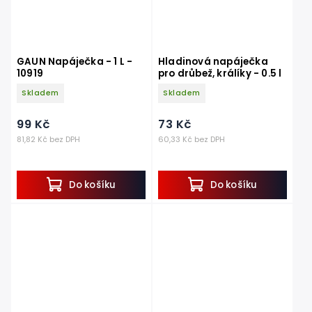
GAUN Napáječka - 1 L -
Hladinová napáječka
10919
pro drůbež, králíky - 0.5 l
Skladem
Skladem
99 Kč
73 Kč
81,82 Kč bez DPH
60,33 Kč bez DPH
Do košíku
Do košíku