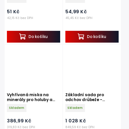
51 Kč
54,99 Kč
42,15 Kč bez DPH
45,45 Kč bez DPH
Do košíku
Do košíku
Vyhřívaná miska na
Základní sada pro
minerály pro holuby a
odchov drůbeže -
drůbež
krmítko, napáječka,
Skladem
Skladem
lampa, žárovka
386,99 Kč
1 028 Kč
319,83 Kč bez DPH
849,59 Kč bez DPH