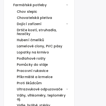
Farmářské potřeby
Chov slepic
Chovatelská pletiva
Dojící zařízení
Drtiče kostí, struhadla,
řezačky
Hubení čmelíků
Lamelové clony, PVC pásy
Lopatky na krmivo
Podlahové rošty
Pomůcky do stáje
Pracovní rukavice
Příkrmiště a krmelce
Proti škůdcům
Ultrazvukové odpuzovače
Váhy, vlhkoměry, teploměry
aj.
Vidle, hrábě, stěrky