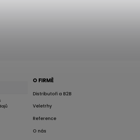
O FIRMĚ
Distributoři a B2B
s
Veletrhy
dajů
Reference
O nás