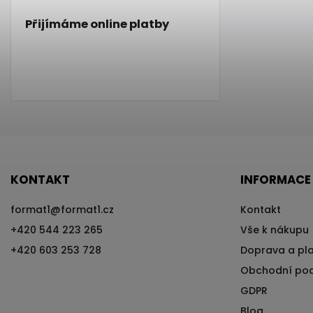
Přijímáme online platby
KONTAKT
INFORMACE
format1
@
format1.cz
Kontakt
+420 544 223 265
Vše k nákupu
+420 603 253 728
Doprava a pl
Obchodní po
GDPR
Blog