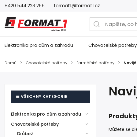
+420 544 223 265
format1@format1.cz
Elektronika pro dům a zahradu
Chovatelské potřeby
Domů
/
Chovatelské potřeby
/
Farmářské potřeby
/
Navijá
Navi
Elektronika pro dům a zahradu
Produkty
Chovatelské potřeby
Můžete se ale
Drůbež