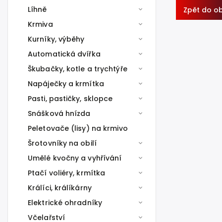
Líhně
Zpět do o
Krmiva
Kurníky, výběhy
Automatická dvířka
Škubačky, kotle a trychtýře
Napáječky a krmítka
Pasti, pastičky, sklopce
Snášková hnízda
Peletovače (lisy) na krmivo
Šrotovníky na obilí
Umělé kvočny a vyhřívání
Ptačí voliéry, krmítka
Králíci, králíkárny
Elektrické ohradníky
Včelařství