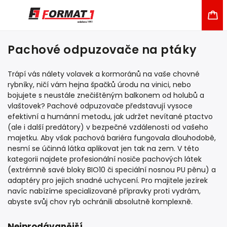
Pachové odpuzovače na ptáky
Trápí vás nálety volavek a kormoránů na vaše chovné
rybníky, ničí vám hejna špačků úrodu na vinici, nebo
bojujete s neustále znečištěným balkonem od holubů a
vlaštovek? Pachové odpuzovače představují vysoce
efektivní a humánní metodu, jak udržet nevítané ptactvo
(ale i další predátory) v bezpečné vzdálenosti od vašeho
majetku. Aby však pachová bariéra fungovala dlouhodobě,
nesmí se účinná látka aplikovat jen tak na zem. V této
kategorii najdete profesionální nosiče pachových látek
(extrémně savé bloky BIO10 či speciální nosnou PU pěnu) a
adaptéry pro jejich snadné uchycení. Pro majitele jezírek
navíc nabízíme specializované přípravky proti vydrám,
abyste svůj chov ryb ochránili absolutně komplexně.
Nejprodávanější