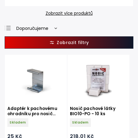
Zobrazit více produktů
Doporučujeme
Nejlevnější
Nejdražší
Nejprodávanější
Abecedně
Adaptér k pachovému
Nosič pachové látky
ohradníku pro nosič
BIO10-PO - 10 ks
pachové látky BIO10
Skladem
Skladem
25 Kč
218,01 Kč