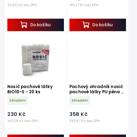
20,66 Kč bez DPH
180,17 Kč bez DPH
Do košíku
Do košíku
Nosič pachové látky
Pachový ohradník nosič
BIO10-S - 20 ks
pachové látky PU pěna -
750 ml
Skladem
Skladem
230 Kč
358 Kč
190,08 Kč bez DPH
295,87 Kč bez DPH