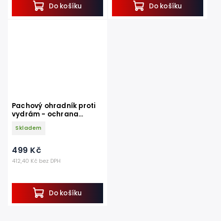
Do košíku
Do košíku
Pachový ohradník proti
vydrám - ochrana
rybníku, jezírka - 250 ml
Skladem
499 Kč
412,40 Kč bez DPH
Do košíku