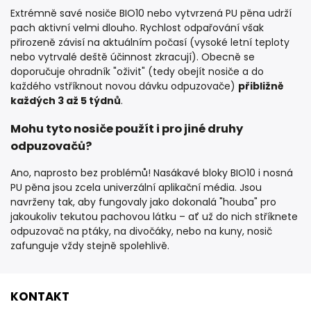
Extrémně savé nosiče BIO10 nebo vytvrzená PU pěna udrží
pach aktivní velmi dlouho. Rychlost odpařování však
přirozeně závisí na aktuálním počasí (vysoké letní teploty
nebo vytrvalé deště účinnost zkracují). Obecně se
doporučuje ohradník "oživit" (tedy obejít nosiče a do
každého vstříknout novou dávku odpuzovače)
přibližně
každých 3 až 5 týdnů
.
Mohu tyto nosiče použít i pro jiné druhy
odpuzovačů?
Ano, naprosto bez problémů! Nasákavé bloky BIO10 i nosná
PU pěna jsou zcela univerzální aplikační média. Jsou
navrženy tak, aby fungovaly jako dokonalá "houba" pro
jakoukoliv tekutou pachovou látku – ať už do nich stříknete
odpuzovač na ptáky, na divočáky, nebo na kuny, nosič
zafunguje vždy stejně spolehlivě.
KONTAKT