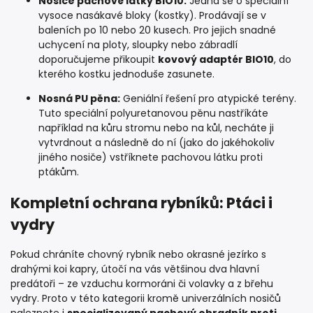
Nosiče pachové látky BIO10:
Jedná se o speciální
vysoce nasákavé bloky (kostky). Prodávají se v
baleních po 10 nebo 20 kusech. Pro jejich snadné
uchycení na ploty, sloupky nebo zábradlí
doporučujeme přikoupit
kovový adaptér BIO10
, do
kterého kostku jednoduše zasunete.
Nosná PU pěna:
Geniální řešení pro atypické terény.
Tuto speciální polyuretanovou pěnu nastříkáte
například na kůru stromu nebo na kůl, necháte ji
vytvrdnout a následně do ní (jako do jakéhokoliv
jiného nosiče) vstříknete pachovou látku proti
ptákům.
Kompletní ochrana rybníků: Ptáci i
vydry
Pokud chráníte chovný rybník nebo okrasné jezírko s
drahými koi kapry, útočí na vás většinou dva hlavní
predátoři – ze vzduchu kormoráni či volavky a z břehu
vydry. Proto v této kategorii kromě univerzálních nosičů