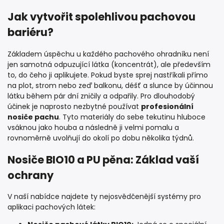
Jak vytvořit spolehlivou pachovou
bariéru?
Základem úspěchu u každého pachového ohradníku není
jen samotná odpuzující látka (koncentrát), ale především
to, do čeho ji aplikujete. Pokud byste sprej nastříkali přímo
na plot, strom nebo zeď balkonu, déšť a slunce by účinnou
látku během pár dní zničily a odpařily. Pro dlouhodobý
účinek je naprosto nezbytné používat
profesionální
nosiče pachu
. Tyto materiály do sebe tekutinu hluboce
vsáknou jako houba a následně ji velmi pomalu a
rovnoměrně uvolňují do okolí po dobu několika týdnů.
Nosiče BIO10 a PU pěna: Základ vaší
ochrany
V naší nabídce najdete ty nejosvědčenější systémy pro
aplikaci pachových látek: