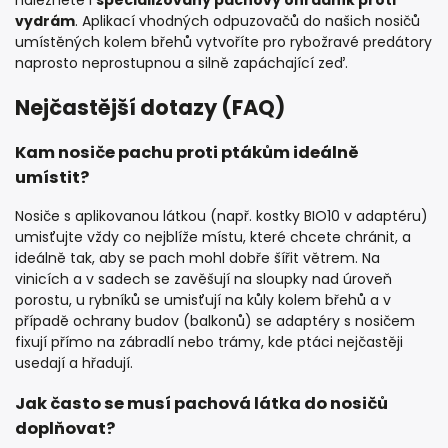
naleznete i
specializovaný pachový ohradník proti
vydrám
. Aplikací vhodných odpuzovačů do našich nosičů
umístěných kolem břehů vytvoříte pro rybožravé predátory
naprosto neprostupnou a silně zapáchající zeď.
Nejčastější dotazy (FAQ)
Kam nosiče pachu proti ptákům ideálně
umístit?
Nosiče s aplikovanou látkou (např. kostky BIO10 v adaptéru)
umisťujte vždy co nejblíže místu, které chcete chránit, a
ideálně tak, aby se pach mohl dobře šířit větrem. Na
vinicích a v sadech se zavěšují na sloupky nad úroveň
porostu, u rybníků se umisťují na kůly kolem břehů a v
případě ochrany budov (balkonů) se adaptéry s nosičem
fixují přímo na zábradlí nebo trámy, kde ptáci nejčastěji
usedají a hřadují.
Jak často se musí pachová látka do nosičů
doplňovat?