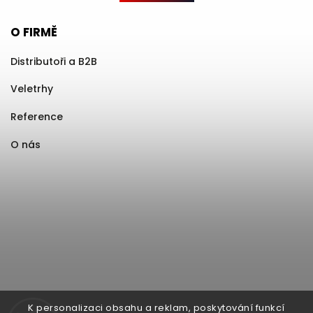
O FIRMĚ
Distributoři a B2B
Veletrhy
Reference
O nás
K personalizaci obsahu a reklam, poskytování funkcí