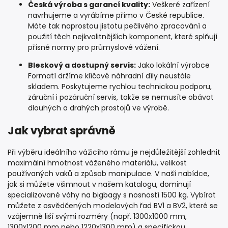
Česká výroba s garancí kvality:
Veškeré zařízení
navrhujeme a vyrábíme přímo v České republice.
Máte tak naprostou jistotu pečlivého zpracování a
použití těch nejkvalitnějších komponent, které splňují
přísné normy pro průmyslové vážení.
Bleskový a dostupný servis:
Jako lokální výrobce
Format1 držíme klíčové náhradní díly neustále
skladem. Poskytujeme rychlou technickou podporu,
záruční i pozáruční servis, takže se nemusíte obávat
dlouhých a drahých prostojů ve výrobě.
Jak vybrat správně
Při výběru ideálního vážicího rámu je nejdůležitější zohlednit
maximální hmotnost váženého materiálu, velikost
používaných vaků a způsob manipulace. V naší nabídce,
jak si můžete všimnout v našem katalogu, dominují
specializované váhy na bigbagy s nosností 1500 kg. Vybírat
můžete z osvědčených modelových řad BV1 a BV2, které se
vzájemně liší svými rozměry (např. 1300x1000 mm,
1300x1200 mm nebo 1220x1300 mm) a specifickou