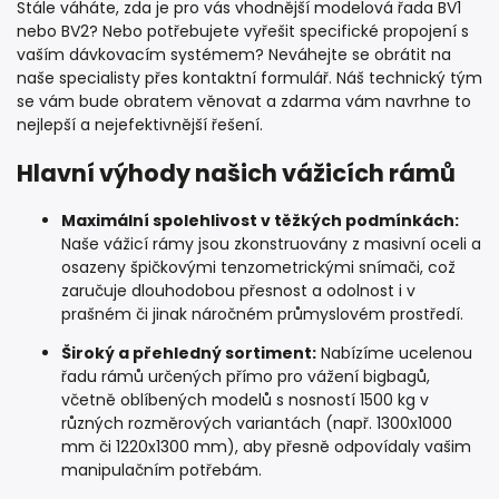
Stále váháte, zda je pro vás vhodnější modelová řada BV1
nebo BV2? Nebo potřebujete vyřešit specifické propojení s
vaším dávkovacím systémem? Neváhejte se obrátit na
naše specialisty přes kontaktní formulář. Náš technický tým
se vám bude obratem věnovat a zdarma vám navrhne to
nejlepší a nejefektivnější řešení.
Hlavní výhody našich vážicích rámů
Maximální spolehlivost v těžkých podmínkách:
Naše vážicí rámy jsou zkonstruovány z masivní oceli a
osazeny špičkovými tenzometrickými snímači, což
zaručuje dlouhodobou přesnost a odolnost i v
prašném či jinak náročném průmyslovém prostředí.
Široký a přehledný sortiment:
Nabízíme ucelenou
řadu rámů určených přímo pro vážení bigbagů,
včetně oblíbených modelů s nosností 1500 kg v
různých rozměrových variantách (např. 1300x1000
mm či 1220x1300 mm), aby přesně odpovídaly vašim
manipulačním potřebám.