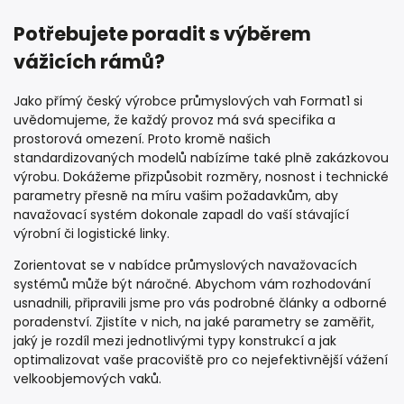
Potřebujete poradit s výběrem
vážicích rámů?
Jako přímý český výrobce průmyslových vah Format1 si
uvědomujeme, že každý provoz má svá specifika a
prostorová omezení. Proto kromě našich
standardizovaných modelů nabízíme také plně zakázkovou
výrobu. Dokážeme přizpůsobit rozměry, nosnost i technické
parametry přesně na míru vašim požadavkům, aby
navažovací systém dokonale zapadl do vaší stávající
výrobní či logistické linky.
Zorientovat se v nabídce průmyslových navažovacích
systémů může být náročné. Abychom vám rozhodování
usnadnili, připravili jsme pro vás podrobné články a odborné
poradenství. Zjistíte v nich, na jaké parametry se zaměřit,
jaký je rozdíl mezi jednotlivými typy konstrukcí a jak
optimalizovat vaše pracoviště pro co nejefektivnější vážení
velkoobjemových vaků.