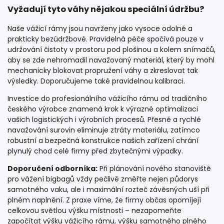
Vyžadují tyto váhy nějakou speciální údržbu?
Naše vážicí rámy jsou navrženy jako vysoce odolné a
prakticky bezúdržbové. Pravidelná péče spočívá pouze v
udržování čistoty v prostoru pod plošinou a kolem snímačů,
aby se zde nehromadil navažovaný materiál, který by mohl
mechanicky blokovat propružení váhy a zkreslovat tak
výsledky. Doporučujeme také pravidelnou kalibraci.
Investice do profesionálního vážicího rámu od tradičního
českého výrobce znamená krok k výrazné optimalizaci
vašich logistických i výrobních procesů. Přesné a rychlé
navažování surovin eliminuje ztráty materiálu, zatímco
robustní a bezpečná konstrukce našich zařízení chrání
plynulý chod celé firmy před zbytečnými výpadky.
Doporučení odborníka:
Při plánování nového stanoviště
pro vážení bigbagů vždy pečlivě změřte nejen půdorys
samotného vaku, ale i maximální rozteč závěsných uší při
plném naplnění. Z praxe víme, že firmy občas opomíjejí
celkovou světlou výšku místnosti – nezapomeňte
započítat výšku vážicího rámu, výšku samotného plného