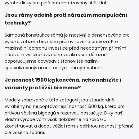
výrobní linky pro plně automatizovaný sběr dat.
Jsou rámy odolné proti nárazům manipulační
techniky?
Samotná konstrukce rámů je masivní a dimenzována pro
vysoké zatížení běžného průmyslového provozu. Pro
maximální ochranu investice před neopatrným přímým
nárazem vysokozdvižného vozíku však důrazně
doporučujeme dovybavit stanoviště našimi
specializovanými ochrannými rámy k vahám.
Je nosnost 1500 kg konečná, nebo nabízíte i
varianty pro těžší břemena?
Modely zobrazené v této kategorii jsou standardně
vyráběny na nejpoptávanější nosnost 1500 kg, která pro
drtivou většinu bigbagů s rezervou postačuje. Díky naší
vlastní výrobě vám však dokážeme na zakázku
zkonstruovat a dodat vážicí rám s odlišnou nosností přesně
dle vašeho zadání.