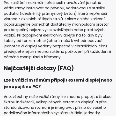
Pro zajištění maximální přesnosti navažování je nutné
vážicí rámy instalovat na pevnou, vodorovnou a stabilní
podlahu (ideálně litý průmyslový beton), která nepřenáší
vibrace z okolních těžkých strojů. Kolem celého zařízení
doporučujeme ponechat dostatečný manipulační prostor
pro bezpečný nájezd vysokozdvižných nebo paletových
vozíků. Při zapojování elektroniky dbejte na to, aby byly
kabely od tenzometrických snímačů k vyhodnocovací
jednotce či displeji vedeny bezpečně v chráničkách, čímž
předejdete jejich mechanickému poškození při každodenní
náročné manipulaci s břemeny.
Nejčastější dotazy (FAQ)
Lze k vážicím rámům připojit externí displej nebo
je napojit na PC?
Ano, všechny naše vážicí rámy lze snadno propojit s širokou
škálou indikátorů, velkoplošných externích displejů a přes
standardizovaná rozhraní je integrovat přímo do vašeho
podnikového informačního systému či řídicí jednotky