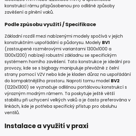
konstrukcí rámu přizpůsobenou pro odlišné způsoby
zavěšení a plnění vaků.
Podle způsobu využití / Specifikace
Základní rozdíl mezi nabízenými modely spočívá v jejich
konstrukčním uspořádání a půdorysu. Modely
BV1
(zastoupené rozměrovými variantami 1300x1000 a
1300x1200) nabízejí robustní základnu se specifickým
systémem horního zavěšení. Tato konstrukce je ideální pro
provozy, kde se s bigbagy manipuluje převážně z čelní
strany pomocí VZV nebo kde je kladen důraz na uspořádání
do kompaktnějšího prostoru. Naproti tomu model
BV2
(1220x1300) se vyznačuje odlišnou portálovou konstrukcí s
výrazným modrým rámem. Ta poskytuje ještě větší
stabilitu při uchycení velkých vaků a je často preferována v
linkách, kde je potřeba specifický přístup pro obsluhu
ventilů.
Instalace a využití v praxi