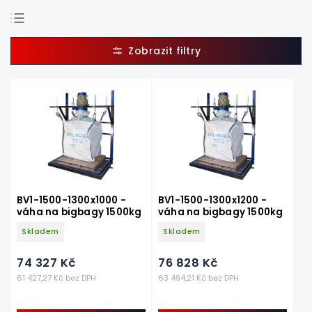
Doporučujeme
Nejlevnější
Nejdražší
Nejprodávanější
Abecedně
BV1-1500-1300x1000 -
BV1-1500-1300x1200 -
váha na bigbagy 1500kg
váha na bigbagy 1500kg
Skladem
Skladem
74 327 Kč
76 828 Kč
61 427,27 Kč bez DPH
63 494,21 Kč bez DPH