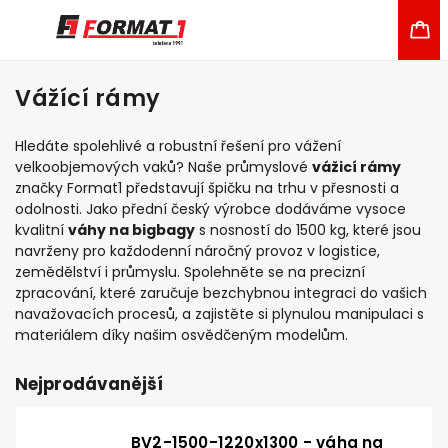
Vážící rámy
Hledáte spolehlivé a robustní řešení pro vážení
velkoobjemových vaků? Naše průmyslové
vážicí rámy
značky Format1 představují špičku na trhu v přesnosti a
odolnosti. Jako přední český výrobce dodáváme vysoce
kvalitní
váhy na bigbagy
s nosností do 1500 kg, které jsou
navrženy pro každodenní náročný provoz v logistice,
zemědělství i průmyslu. Spolehněte se na precizní
zpracování, které zaručuje bezchybnou integraci do vašich
navažovacích procesů, a zajistěte si plynulou manipulaci s
materiálem díky našim osvědčeným modelům.
Nejprodávanější
BV2-1500-1220x1300 - váha na