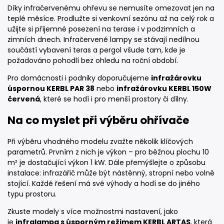
Díky infračervenému ohřevu se nemusíte omezovat jen na
teplé měsíce. Prodlužte si venkovní sezónu až na celý rok a
užijte si příjemné posezení na terase i v podzimních a
zimních dnech. Infračervené lampy se stávají nedílnou
součástí vybavení teras a pergol všude tam, kde je
požadováno pohodlí bez ohledu na roční období.
Pro domácnosti i podniky doporučujeme
infražárovku
úspornou KERBL PAR 38
nebo
infražárovku KERBL 150W
červená
, které se hodí i pro menší prostory či dílny.
Na co myslet při výběru ohřívače
Při výběru vhodného modelu zvažte několik klíčových
parametrů. Prvním z nich je výkon – pro běžnou plochu 10
m² je dostačující výkon 1 kW. Dále přemýšlejte o způsobu
instalace: infrazářič může být nástěnný, stropní nebo volně
stojící. Každé řešení má své výhody a hodí se do jiného
typu prostoru.
Zkuste modely s více možnostmi nastavení, jako
je
infralampa s úsporným režimem KERBL ARTAS
, která