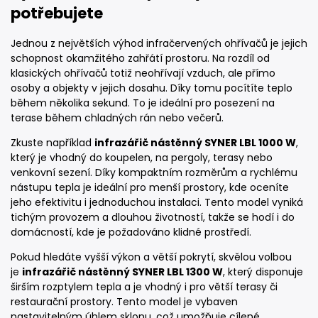
potřebujete
Jednou z největších výhod infračervených ohřívačů je jejich
schopnost okamžitého zahřátí prostoru. Na rozdíl od
klasických ohřívačů totiž neohřívají vzduch, ale přímo
osoby a objekty v jejich dosahu. Díky tomu pocítíte teplo
během několika sekund. To je ideální pro posezení na
terase během chladných rán nebo večerů.
Zkuste například
infrazářič nástěnný SYNER LBL 1000 W
,
který je vhodný do koupelen, na pergoly, terasy nebo
venkovní sezení. Díky kompaktním rozměrům a rychlému
nástupu tepla je ideální pro menší prostory, kde oceníte
jeho efektivitu i jednoduchou instalaci. Tento model vyniká
tichým provozem a dlouhou životností, takže se hodí i do
domácností, kde je požadováno klidné prostředí.
Pokud hledáte vyšší výkon a větší pokrytí, skvělou volbou
je
infrazářič nástěnný SYNER LBL 1300 W
, který disponuje
širším rozptylem tepla a je vhodný i pro větší terasy či
restaurační prostory. Tento model je vybaven
nastavitelným úhlem sklonu, což umožňuje cílené