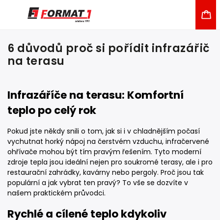
6 důvodů proč si pořídit infrazářič
na terasu
Infrazáříče na terasu: Komfortní
teplo po celý rok
Pokud jste někdy snili o tom, jak si i v chladnějším počasí
vychutnat horký nápoj na čerstvém vzduchu, infračervené
ohřívače mohou být tím pravým řešením. Tyto moderní
zdroje tepla jsou ideální nejen pro soukromé terasy, ale i pro
restaurační zahrádky, kavárny nebo pergoly. Proč jsou tak
populární a jak vybrat ten pravý? To vše se dozvíte v
našem praktickém průvodci.
Rychlé a cílené teplo kdykoliv