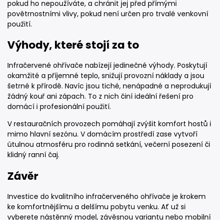
pokud ho nepoužíváte, a chránit jej před přímými
povětrnostními vlivy, pokud není určen pro trvalé venkovní
použití.
Výhody, které stojí za to
Infračervené ohřívače nabízejí jedinečné výhody. Poskytují
okamžité a příjemné teplo, snižují provozní náklady a jsou
šetrné k přírodě. Navíc jsou tiché, nenápadné a neprodukují
žádný kouř ani zápach. To z nich činí ideální řešení pro
domácí i profesionální použití.
V restauračních provozech pomáhají zvýšit komfort hostů i
mimo hlavní sezónu. V domácím prostředí zase vytvoří
útulnou atmosféru pro rodinná setkání, večerní posezení či
klidný ranní čaj.
Závěr
Investice do kvalitního infračerveného ohřívače je krokem
ke komfortnějšímu a delšímu pobytu venku. Ať už si
vyberete nástěnný model, závěsnou variantu nebo mobilní