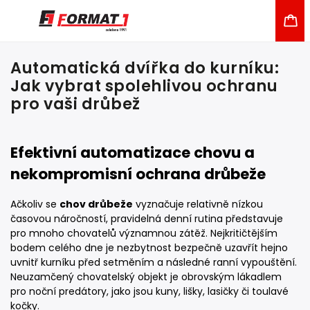
Automatická dvířka do kurníku:
Jak vybrat spolehlivou ochranu
pro vaši drůbež
Efektivní automatizace chovu a
nekompromisní ochrana drůbeže
Ačkoliv se
chov drůbeže
vyznačuje relativně nízkou
časovou náročností, pravidelná denní rutina představuje
pro mnoho chovatelů významnou zátěž. Nejkritičtějším
bodem celého dne je nezbytnost bezpečně uzavřít hejno
uvnitř kurníku před setměním a následné ranní vypouštění.
Neuzamčený chovatelský objekt je obrovským lákadlem
pro noční predátory, jako jsou kuny, lišky, lasičky či toulavé
kočky.