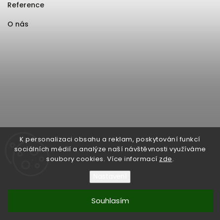
Reference
O nás
K personalizaci obsahu a reklam, poskytování funkcí
sociálních médií a analýze naší návštěvnosti využíváme
soubory cookies. Více informací
zde
.
Nastavení
Souhlasím
Copyright 2026
Format1
. Všechna práva vyhrazena.
Upravit nastavení cookies