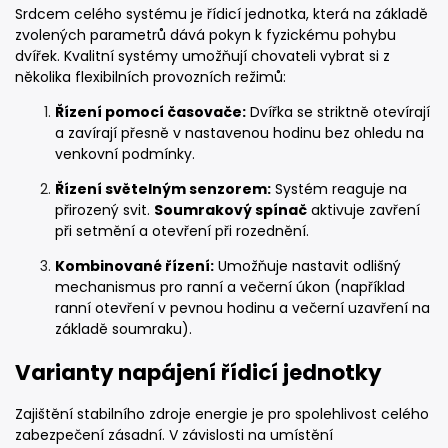
Srdcem celého systému je řídicí jednotka, která na základě
zvolených parametrů dává pokyn k fyzickému pohybu
dvířek. Kvalitní systémy umožňují chovateli vybrat si z
několika flexibilních provozních režimů:
Řízení pomocí časovače:
Dvířka se striktně otevírají
a zavírají přesně v nastavenou hodinu bez ohledu na
venkovní podmínky.
Řízení světelným senzorem:
Systém reaguje na
přirozený svit.
Soumrakový spínač
aktivuje zavření
při setmění a otevření při rozednění.
Kombinované řízení:
Umožňuje nastavit odlišný
mechanismus pro ranní a večerní úkon (například
ranní otevření v pevnou hodinu a večerní uzavření na
základě soumraku).
Varianty napájení řídicí jednotky
Zajištění stabilního zdroje energie je pro spolehlivost celého
zabezpečení zásadní. V závislosti na umístění