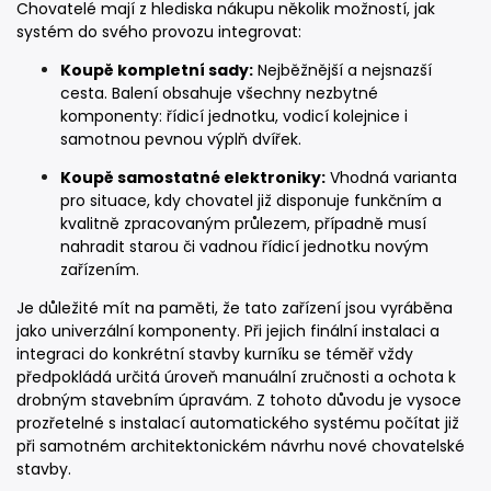
Chovatelé mají z hlediska nákupu několik možností, jak
systém do svého provozu integrovat:
Koupě kompletní sady:
Nejběžnější a nejsnazší
cesta. Balení obsahuje všechny nezbytné
komponenty: řídicí jednotku, vodicí kolejnice i
samotnou pevnou výplň dvířek.
Koupě samostatné elektroniky:
Vhodná varianta
pro situace, kdy chovatel již disponuje funkčním a
kvalitně zpracovaným průlezem, případně musí
nahradit starou či vadnou řídicí jednotku novým
zařízením.
Je důležité mít na paměti, že tato zařízení jsou vyráběna
jako univerzální komponenty. Při jejich finální instalaci a
integraci do konkrétní stavby kurníku se téměř vždy
předpokládá určitá úroveň manuální zručnosti a ochota k
drobným stavebním úpravám. Z tohoto důvodu je vysoce
prozřetelné s instalací automatického systému počítat již
při samotném architektonickém návrhu nové chovatelské
stavby.