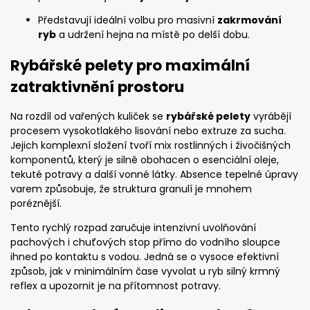
Představují ideální volbu pro masivní
zakrmování
ryb
a udržení hejna na místě po delší dobu.
Rybářské pelety pro maximální
zatraktivnění prostoru
Na rozdíl od vařených kuliček se
rybářské pelety
vyrábějí
procesem vysokotlakého lisování nebo extruze za sucha.
Jejich komplexní složení tvoří mix rostlinných i živočišných
komponentů, který je silně obohacen o esenciální oleje,
tekuté potravy a další vonné látky. Absence tepelné úpravy
varem způsobuje, že struktura granulí je mnohem
poréznější.
Tento rychlý rozpad zaručuje intenzivní uvolňování
pachových i chuťových stop přímo do vodního sloupce
ihned po kontaktu s vodou. Jedná se o vysoce efektivní
způsob, jak v minimálním čase vyvolat u ryb silný krmný
reflex a upozornit je na přítomnost potravy.