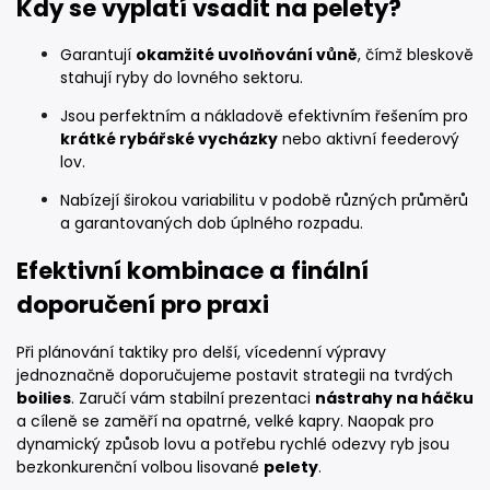
Kdy se vyplatí vsadit na pelety?
Garantují
okamžité uvolňování vůně
, čímž bleskově
stahují ryby do lovného sektoru.
Jsou perfektním a nákladově efektivním řešením pro
krátké rybářské vycházky
nebo aktivní feederový
lov.
Nabízejí širokou variabilitu v podobě různých průměrů
a garantovaných dob úplného rozpadu.
Efektivní kombinace a finální
doporučení pro praxi
Při plánování taktiky pro delší, vícedenní výpravy
jednoznačně doporučujeme postavit strategii na tvrdých
boilies
. Zaručí vám stabilní prezentaci
nástrahy na háčku
a cíleně se zaměří na opatrné, velké kapry. Naopak pro
dynamický způsob lovu a potřebu rychlé odezvy ryb jsou
bezkonkurenční volbou lisované
pelety
.