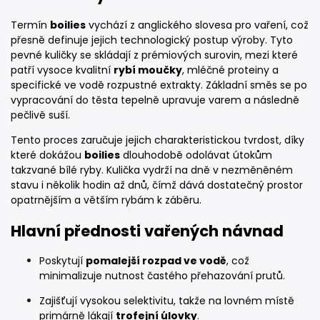
Termín
boilies
vychází z anglického slovesa pro vaření, což
přesně definuje jejich technologický postup výroby. Tyto
pevné kuličky se skládají z prémiových surovin, mezi které
patří vysoce kvalitní
rybí moučky
, mléčné proteiny a
specifické ve vodě rozpustné extrakty. Základní směs se po
vypracování do těsta tepelně upravuje varem a následně
pečlivě suší.
Tento proces zaručuje jejich charakteristickou tvrdost, díky
které dokážou
boilies
dlouhodobě odolávat útokům
takzvané bílé ryby. Kulička vydrží na dně v nezměněném
stavu i několik hodin až dnů, čímž dává dostatečný prostor
opatrnějším a větším rybám k záběru.
Hlavní přednosti vařených návnad
Poskytují
pomalejší rozpad ve vodě
, což
minimalizuje nutnost častého přehazování prutů.
Zajišťují vysokou selektivitu, takže na lovném místě
primárně lákají
trofejní úlovky
.