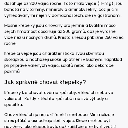
dosahuje až 300 vajec ročně. Tato malá vejce (11–13 g) jsou
bohatá na vitamíny, minerály a aminokyseliny, což je činí
vyhledávanými nejen v domácnostech, ale i v gastronomii.
Masné křepelky jsou chovány pro jemné a kvalitní maso.
Jejich hmotnost dosahuje až 300 gramů, což je výrazně
více než u nosných druhů. Přesto snesou přibližně 250 vajec
ročně.
Křepelčí vejce jsou charakteristická svou skvrnitou
skořápkou a nacházejí široké uplatnění v kuchyni, například
při přípravě vařených vajec, salátů nebo jako dekorace
pokrmů.
Jak správně chovat křepelky?
Křepelky lze chovat dvěma způsoby: v klecích nebo ve
voliérách. Každý z těchto způsobů má své výhody a
specifika.
Chov v klecích je nejrozšířenější metodou. Minimalizuje
stres ptáků a usnadňuje sběr vajec. Klece mohou být
navrženy jako vícepatrové, což zajišťuje efektivní využití