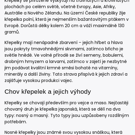
Křepelky se přirozeně vyskytují na travnatých a křovinatých
plochách po celém světě, včetně Evropy, Asie, Afriky,
Austrálie a Nového Zélandu. Na území České republiky žije
křepelka polní, která je nejmenším bažantovitým ptákem v
Evropě. Dorůstá délky kolem 20 cm a váží maximálně 130
gramů.
Křepelky mají nenápadné zbarvení – jejich hřbet a hlava
jsou pokryty tmavohnědými skvrnami, zatímco břicho je
světle hnědé. Ve volné přírodě se živí semeny, bobulemi,
drobným hmyzem a larvami, zatímco v zajetí je nezbytné
jim podávat kvalitní krmné směsi bohaté na vitamíny,
minerály a další živiny. Tato strava přispívá k jejich zdraví a
zajišťuje vysokou produkci vajec.
Chov křepelek a jejich výhody
Křepelky se chovají především pro vejce a maso. Nejčastěji
chovaný druh je křepelka japonská, která se dělí na dva
typy: nosný a masný. Tyto typy jsou uzpůsobeny rozdílným
potřebám.
Nosné křepelky jsou známé svou vysokou snáškou, která