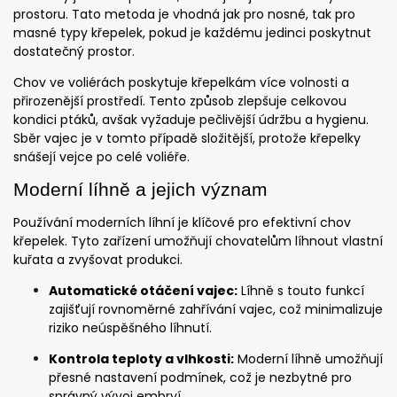
prostoru. Tato metoda je vhodná jak pro nosné, tak pro
masné typy křepelek, pokud je každému jedinci poskytnut
dostatečný prostor.
Chov ve voliérách poskytuje křepelkám více volnosti a
přirozenější prostředí. Tento způsob zlepšuje celkovou
kondici ptáků, avšak vyžaduje pečlivější údržbu a hygienu.
Sběr vajec je v tomto případě složitější, protože křepelky
snášejí vejce po celé voliéře.
Moderní líhně a jejich význam
Používání moderních líhní je klíčové pro efektivní chov
křepelek. Tyto zařízení umožňují chovatelům líhnout vlastní
kuřata a zvyšovat produkci.
Automatické otáčení vajec:
Líhně s touto funkcí
zajišťují rovnoměrné zahřívání vajec, což minimalizuje
riziko neúspěšného líhnutí.
Kontrola teploty a vlhkosti:
Moderní líhně umožňují
přesné nastavení podmínek, což je nezbytné pro
správný vývoj embryí.