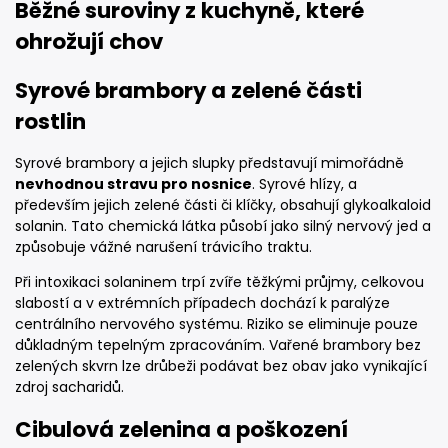
Běžné suroviny z kuchyně, které
ohrožují chov
Syrové brambory a zelené části
rostlin
Syrové brambory a jejich slupky představují mimořádně
nevhodnou stravu pro nosnice
. Syrové hlízy, a
především jejich zelené části či klíčky, obsahují glykoalkaloid
solanin. Tato chemická látka působí jako silný nervový jed a
způsobuje vážné narušení trávicího traktu.
Při intoxikaci solaninem trpí zvíře těžkými průjmy, celkovou
slabostí a v extrémních případech dochází k paralýze
centrálního nervového systému. Riziko se eliminuje pouze
důkladným tepelným zpracováním. Vařené brambory bez
zelených skvrn lze drůbeži podávat bez obav jako vynikající
zdroj sacharidů.
Cibulová zelenina a poškození