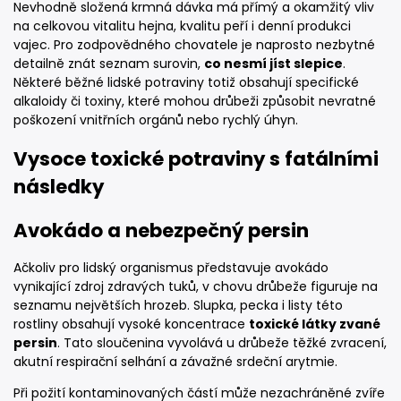
Nevhodně složená krmná dávka má přímý a okamžitý vliv
na celkovou vitalitu hejna, kvalitu peří i denní produkci
vajec. Pro zodpovědného chovatele je naprosto nezbytné
detailně znát seznam surovin,
co nesmí jíst slepice
.
Některé běžné lidské potraviny totiž obsahují specifické
alkaloidy či toxiny, které mohou drůbeži způsobit nevratné
poškození vnitřních orgánů nebo rychlý úhyn.
Vysoce toxické potraviny s fatálními
následky
Avokádo a nebezpečný persin
Ačkoliv pro lidský organismus představuje avokádo
vynikající zdroj zdravých tuků, v chovu drůbeže figuruje na
seznamu největších hrozeb. Slupka, pecka i listy této
rostliny obsahují vysoké koncentrace
toxické látky zvané
persin
. Tato sloučenina vyvolává u drůbeže těžké zvracení,
akutní respirační selhání a závažné srdeční arytmie.
Při požití kontaminovaných částí může nezachráněné zvíře