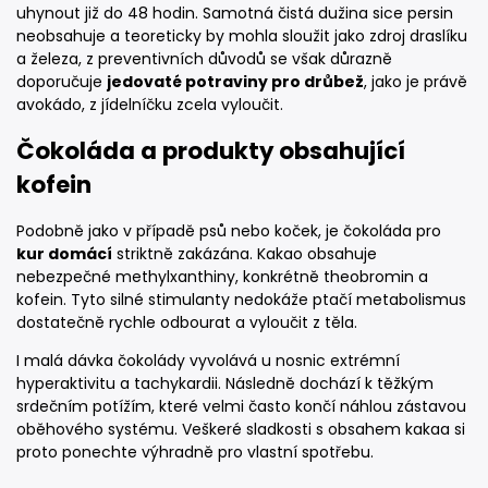
uhynout již do 48 hodin. Samotná čistá dužina sice persin
neobsahuje a teoreticky by mohla sloužit jako zdroj draslíku
a železa, z preventivních důvodů se však důrazně
doporučuje
jedovaté potraviny pro drůbež
, jako je právě
avokádo, z jídelníčku zcela vyloučit.
Čokoláda a produkty obsahující
kofein
Podobně jako v případě psů nebo koček, je čokoláda pro
kur domácí
striktně zakázána. Kakao obsahuje
nebezpečné methylxanthiny, konkrétně theobromin a
kofein. Tyto silné stimulanty nedokáže ptačí metabolismus
dostatečně rychle odbourat a vyloučit z těla.
I malá dávka čokolády vyvolává u nosnic extrémní
hyperaktivitu a tachykardii. Následně dochází k těžkým
srdečním potížím, které velmi často končí náhlou zástavou
oběhového systému. Veškeré sladkosti s obsahem kakaa si
proto ponechte výhradně pro vlastní spotřebu.