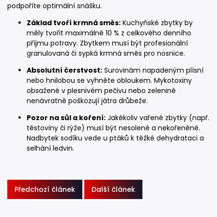
podpoříte optimální snášku.
Základ tvoří krmná směs:
Kuchyňské zbytky by
měly tvořit maximálně 10 % z celkového denního
příjmu potravy. Zbytkem musí být profesionální
granulovaná či sypká krmná směs pro nosnice.
Absolutní čerstvost:
Surovinám napadeným plísní
nebo hnilobou se vyhněte obloukem. Mykotoxiny
obsažené v plesnivém pečivu nebo zelenině
nenávratně poškozují játra drůbeže.
Pozor na sůl a koření:
Jakékoliv vařené zbytky (např.
těstoviny či rýže) musí být nesolené a nekořeněné.
Nadbytek sodíku vede u ptáků k těžké dehydrataci a
selhání ledvin.
Předchozí článek
Další článek