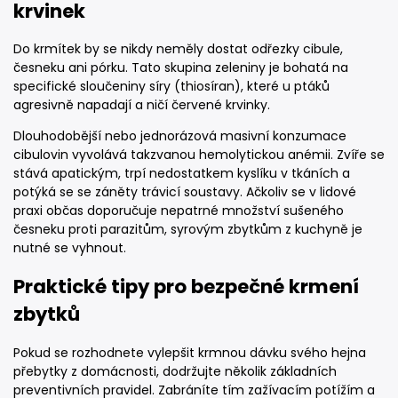
krvinek
Do krmítek by se nikdy neměly dostat odřezky cibule,
česneku ani pórku. Tato skupina zeleniny je bohatá na
specifické sloučeniny síry (thiosíran), které u ptáků
agresivně napadají a ničí červené krvinky.
Dlouhodobější nebo jednorázová masivní konzumace
cibulovin vyvolává takzvanou hemolytickou anémii. Zvíře se
stává apatickým, trpí nedostatkem kyslíku v tkáních a
potýká se se záněty trávicí soustavy. Ačkoliv se v lidové
praxi občas doporučuje nepatrné množství sušeného
česneku proti parazitům, syrovým zbytkům z kuchyně je
nutné se vyhnout.
Praktické tipy pro bezpečné krmení
zbytků
Pokud se rozhodnete vylepšit krmnou dávku svého hejna
přebytky z domácnosti, dodržujte několik základních
preventivních pravidel. Zabráníte tím zažívacím potížím a