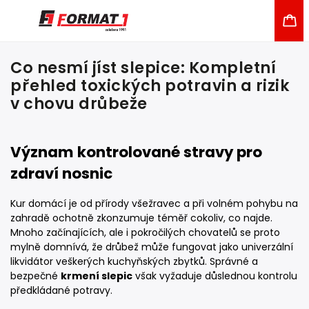
Co nesmí jíst slepice: Kompletní
přehled toxických potravin a rizik
v chovu drůbeže
Význam kontrolované stravy pro
zdraví nosnic
Kur domácí je od přírody všežravec a při volném pohybu na
zahradě ochotně zkonzumuje téměř cokoliv, co najde.
Mnoho začínajících, ale i pokročilých chovatelů se proto
mylně domnívá, že drůbež může fungovat jako univerzální
likvidátor veškerých kuchyňských zbytků. Správné a
bezpečné
krmení slepic
však vyžaduje důslednou kontrolu
předkládané potravy.