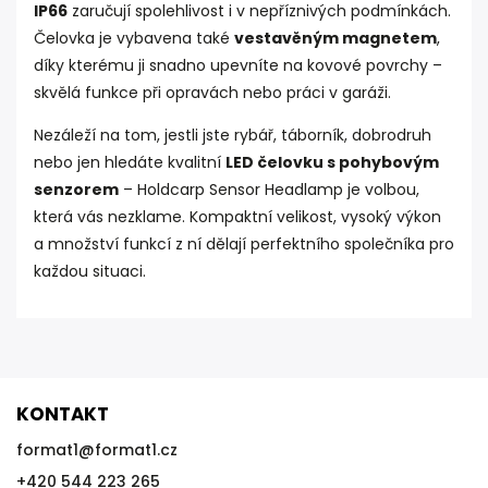
IP66
zaručují spolehlivost i v nepříznivých podmínkách.
Čelovka je vybavena také
vestavěným magnetem
,
díky kterému ji snadno upevníte na kovové povrchy –
skvělá funkce při opravách nebo práci v garáži.
Nezáleží na tom, jestli jste rybář, táborník, dobrodruh
nebo jen hledáte kvalitní
LED čelovku s pohybovým
senzorem
– Holdcarp Sensor Headlamp je volbou,
která vás nezklame. Kompaktní velikost, vysoký výkon
a množství funkcí z ní dělají perfektního společníka pro
každou situaci.
KONTAKT
format1
@
format1.cz
+420 544 223 265