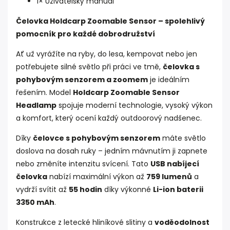
1× Uživatelský manuál
Čelovka Holdcarp Zoomable Sensor – spolehlivý
pomocník pro každé dobrodružství
Ať už vyrážíte na ryby, do lesa, kempovat nebo jen
potřebujete silné světlo při práci ve tmě,
čelovka s
pohybovým senzorem a zoomem
je ideálním
řešením. Model
Holdcarp Zoomable Sensor
Headlamp
spojuje moderní technologie, vysoký výkon
a komfort, který ocení každý outdoorový nadšenec.
Díky
čelovce s pohybovým senzorem
máte světlo
doslova na dosah ruky – jedním mávnutím ji zapnete
nebo změníte intenzitu svícení. Tato
USB nabíjecí
čelovka
nabízí maximální výkon až
759 lumenů
a
vydrží svítit až
55 hodin
díky výkonné
Li-ion baterii
3350 mAh
.
Konstrukce z letecké hliníkové slitiny a
voděodolnost