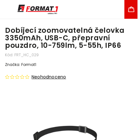
Dobíjecí zoomovatelná čelovka
3350mAh, USB-C, přepravní
pouzdro, 10-759lm, 5-55h, IP66
Kód:
FRT_HC_029
Značka:
Format1
Neohodnoceno