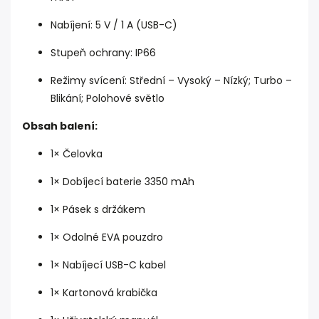
Nabíjení: 5 V / 1 A (USB-C)
Stupeň ochrany: IP66
Režimy svícení: Střední – Vysoký – Nízký; Turbo –
Blikání; Polohové světlo
Obsah balení:
1× Čelovka
1× Dobíjecí baterie 3350 mAh
1× Pásek s držákem
1× Odolné EVA pouzdro
1× Nabíjecí USB-C kabel
1× Kartonová krabička