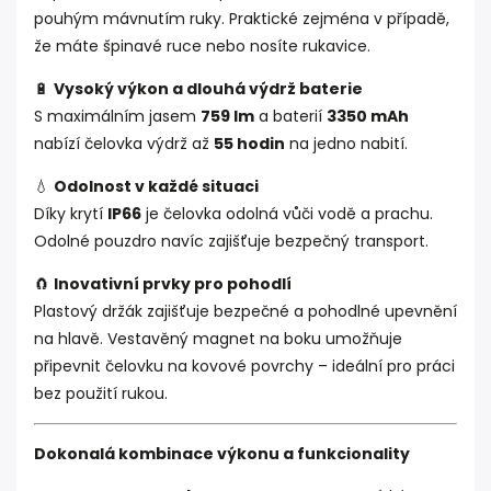
pouhým mávnutím ruky. Praktické zejména v případě,
že máte špinavé ruce nebo nosíte rukavice.
🔋
Vysoký výkon a dlouhá výdrž baterie
S maximálním jasem
759 lm
a baterií
3350 mAh
nabízí čelovka výdrž až
55 hodin
na jedno nabití.
💧
Odolnost v každé situaci
Díky krytí
IP66
je čelovka odolná vůči vodě a prachu.
Odolné pouzdro navíc zajišťuje bezpečný transport.
🧲
Inovativní prvky pro pohodlí
Plastový držák zajišťuje bezpečné a pohodlné upevnění
na hlavě. Vestavěný magnet na boku umožňuje
připevnit čelovku na kovové povrchy – ideální pro práci
bez použití rukou.
Dokonalá kombinace výkonu a funkcionality