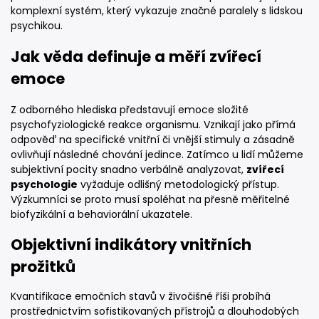
komplexní systém, který vykazuje značné paralely s lidskou
psychikou.
Jak věda definuje a měří zvířecí
emoce
Z odborného hlediska představují emoce složité
psychofyziologické reakce organismu. Vznikají jako přímá
odpověď na specifické vnitřní či vnější stimuly a zásadně
ovlivňují následné chování jedince. Zatímco u lidí můžeme
subjektivní pocity snadno verbálně analyzovat,
zvířecí
psychologie
vyžaduje odlišný metodologický přístup.
Výzkumníci se proto musí spoléhat na přesně měřitelné
biofyzikální a behaviorální ukazatele.
Objektivní indikátory vnitřních
prožitků
Kvantifikace emočních stavů v živočišné říši probíhá
prostřednictvím sofistikovaných přístrojů a dlouhodobých