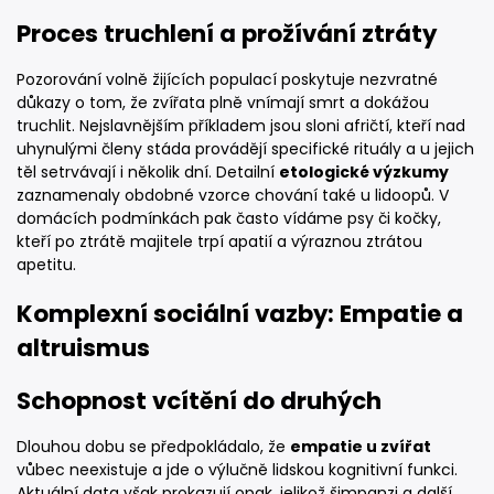
Proces truchlení a prožívání ztráty
Pozorování volně žijících populací poskytuje nezvratné
důkazy o tom, že zvířata plně vnímají smrt a dokážou
truchlit. Nejslavnějším příkladem jsou sloni afričtí, kteří nad
uhynulými členy stáda provádějí specifické rituály a u jejich
těl setrvávají i několik dní. Detailní
etologické výzkumy
zaznamenaly obdobné vzorce chování také u lidoopů. V
domácích podmínkách pak často vídáme psy či kočky,
kteří po ztrátě majitele trpí apatií a výraznou ztrátou
apetitu.
Komplexní sociální vazby: Empatie a
altruismus
Schopnost vcítění do druhých
Dlouhou dobu se předpokládalo, že
empatie u zvířat
vůbec neexistuje a jde o výlučně lidskou kognitivní funkci.
Aktuální data však prokazují opak, jelikož šimpanzi a další