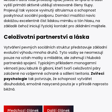
vyšší primáti aktivně utěšují stresované členy tlupy.
Projevují tak vysoce vyvinutý altruismus a schopnost
poskytnout sociální podporu. Domácí mazlíčci navíc
dokážou excelentně číst lidskou mimiku a tón hlasu, na
základě čehož iniciují fyzický kontakt pro zklidnění majitele.
Celoživotní partnerství a láska
Vytváření pevných sociálních struktur představuje základní
evoluční výhodu mnoha druhů. Tyto vazby se neomezují
pouze na vztah matky a mláděte, ale zahrnují i hluboká
partnerská spojení. Typickým příkladem monogamní
věrnosti jsou labutě či giboni, kteří tvoří celoživotní páry
založené na vzájemné ochraně a sdílení teritoria.
Zvířecí
psychologie
tak potvrzuje, že schopnost vytvářet
dlouhodobá, emočně nasycená pouta je v přírodě naprosto
běžná.
Předchozí článek
Další článek