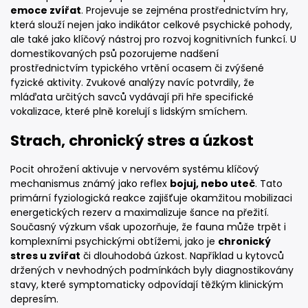
emoce zvířat
. Projevuje se zejména prostřednictvím hry,
která slouží nejen jako indikátor celkové psychické pohody,
ale také jako klíčový nástroj pro rozvoj kognitivních funkcí. U
domestikovaných psů pozorujeme nadšení
prostřednictvím typického vrtění ocasem či zvýšené
fyzické aktivity. Zvukové analýzy navíc potvrdily, že
mláďata určitých savců vydávají při hře specifické
vokalizace, které plně korelují s lidským smíchem.
Strach, chronický stres a úzkost
Pocit ohrožení aktivuje v nervovém systému klíčový
mechanismus známý jako reflex
bojuj, nebo uteč
. Tato
primární fyziologická reakce zajišťuje okamžitou mobilizaci
energetických rezerv a maximalizuje šance na přežití.
Současný výzkum však upozorňuje, že fauna může trpět i
komplexními psychickými obtížemi, jako je
chronický
stres u zvířat
či dlouhodobá úzkost. Například u kytovců
držených v nevhodných podmínkách byly diagnostikovány
stavy, které symptomaticky odpovídají těžkým klinickým
depresím.