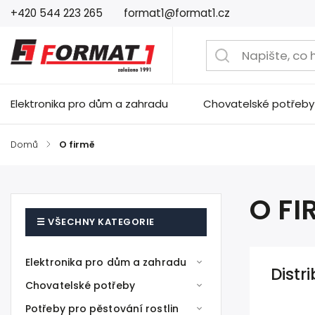
+420 544 223 265
format1@format1.cz
Elektronika pro dům a zahradu
Chovatelské potřeby
Domů
/
O firmě
O FI
Elektronika pro dům a zahradu
Distr
Chovatelské potřeby
Potřeby pro pěstování rostlin