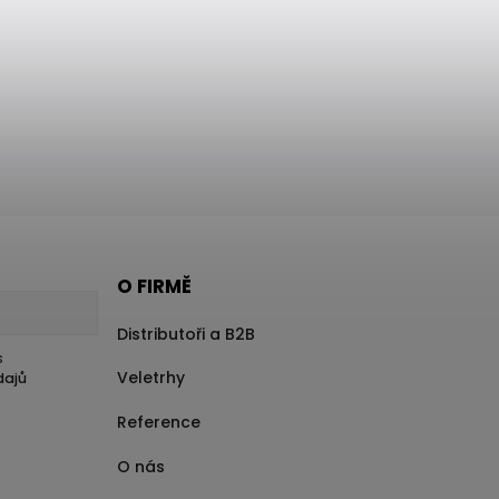
O FIRMĚ
Distributoři a B2B
s
Veletrhy
dajů
Reference
O nás