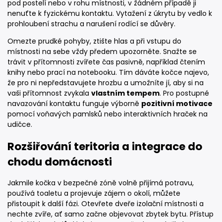
pod postelí nebo v rohu místnosti, v žádném případě ji
nenuťte k fyzickému kontaktu. Vytažení z úkrytu by vedlo k
prohloubení strachu a narušení rodící se důvěry.
Omezte prudké pohyby, ztište hlas a při vstupu do
místnosti na sebe vždy předem upozorněte. Snažte se
trávit v přítomnosti zvířete čas pasivně, například čtením
knihy nebo prací na notebooku. Tím dáváte kočce najevo,
že pro ni nepředstavujete hrozbu a umožníte jí, aby si na
vaši přítomnost zvykala
vlastním tempem
. Pro postupné
navazování kontaktu funguje výborně
pozitivní motivace
pomocí voňavých pamlsků nebo interaktivních hraček na
udičce.
Rozšiřování teritoria a integrace do
chodu domácnosti
Jakmile kočka v bezpečné zóně volně přijímá potravu,
používá toaletu a projevuje zájem o okolí, můžete
přistoupit k další fázi. Otevřete dveře izolační místnosti a
nechte zvíře, ať samo začne objevovat zbytek bytu. Přístup