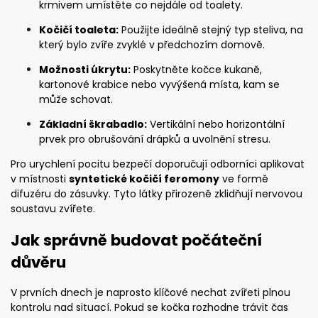
krmivem umístěte co nejdále od toalety.
Kočičí toaleta:
Použijte ideálně stejný typ steliva, na
který bylo zvíře zvyklé v předchozím domově.
Možnosti úkrytu:
Poskytněte kočce kukaně,
kartonové krabice nebo vyvýšená místa, kam se
může schovat.
Základní škrabadlo:
Vertikální nebo horizontální
prvek pro obrušování drápků a uvolnění stresu.
Pro urychlení pocitu bezpečí doporučují odborníci aplikovat
v místnosti
syntetické kočičí feromony
ve formě
difuzéru do zásuvky. Tyto látky přirozeně zklidňují nervovou
soustavu zvířete.
Jak správně budovat počáteční
důvěru
V prvních dnech je naprosto klíčové nechat zvířeti plnou
kontrolu nad situací. Pokud se kočka rozhodne trávit čas