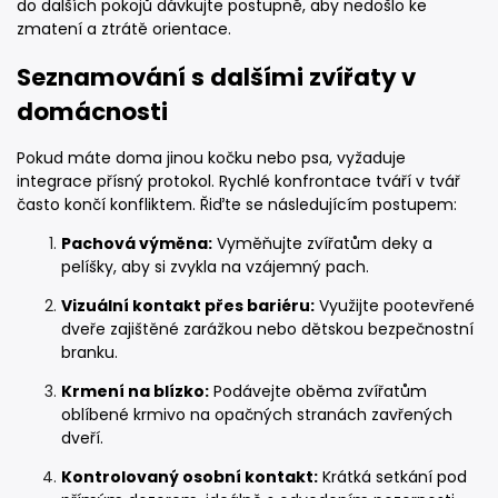
do dalších pokojů dávkujte postupně, aby nedošlo ke
zmatení a ztrátě orientace.
Seznamování s dalšími zvířaty v
domácnosti
Pokud máte doma jinou kočku nebo psa, vyžaduje
integrace přísný protokol. Rychlé konfrontace tváří v tvář
často končí konfliktem. Řiďte se následujícím postupem:
Pachová výměna:
Vyměňujte zvířatům deky a
pelíšky, aby si zvykla na vzájemný pach.
Vizuální kontakt přes bariéru:
Využijte pootevřené
dveře zajištěné zarážkou nebo dětskou bezpečnostní
branku.
Krmení na blízko:
Podávejte oběma zvířatům
oblíbené krmivo na opačných stranách zavřených
dveří.
Kontrolovaný osobní kontakt:
Krátká setkání pod