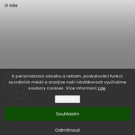
O nás
K personalizaci obsahu a reklam, poskytování funkcí
sociálních médií a analýze naší návštěvnosti využíváme
soubory cookies. Více informací
zde
.
Nastavení
Souhlasím
Copyright 2026
Format1
. Všechna práva vyhrazena.
Upravit nastavení cookies
Odmítnout
Vytvořil
Shoptet
| Design
Shoptak.cz