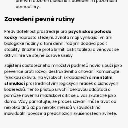
přímým dozorem, ideálně s odvedením pozornosti
pomocí hry.
Zavedení pevné rutiny
Předvídatelnost prostředí je pro
psychickou pohodu
kočky
naprosto stěžejní. Zvířata mají vynikající vnitřní
biologické hodiny a fixní denní řád jim dodává pocit
stability. Snažte se proto krmit, čistit toaletu a věnovat se
aktivní hře ve stejné časové úseky.
Zajištění dostatečného množství podnětů navíc slouží jako
prevence proti rozvoji destruktivního chování. Kombinujte
fyzickou aktivitu na vysokých škrabadlech s
mentální
stimulací
prostřednictvím logických hraček a čichových
koberečků. Tento přístup urychlí celkovou adaptaci a
pomůže novému mazlíčkovi cítit se u vás skutečně jako
doma. Vždy pamatujte, že proces sžívání může trvat od
několika dnů až po několik měsíců v závislosti na
individuální povaze a předchozích zkušenostech zvířete.