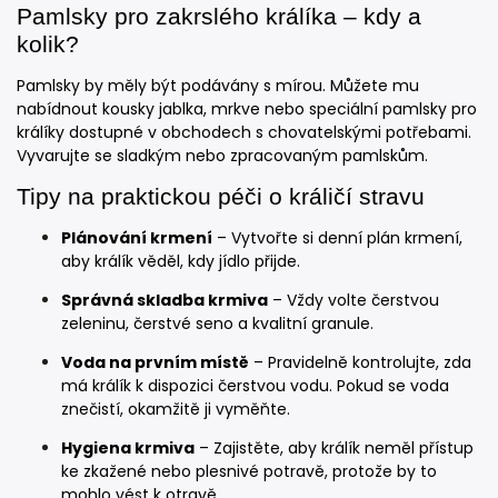
Pamlsky pro zakrslého králíka – kdy a
kolik?
Pamlsky by měly být podávány s mírou. Můžete mu
nabídnout kousky jablka, mrkve nebo speciální pamlsky pro
králíky dostupné v obchodech s chovatelskými potřebami.
Vyvarujte se sladkým nebo zpracovaným pamlskům.
Tipy na praktickou péči o králičí stravu
Plánování krmení
– Vytvořte si denní plán krmení,
aby králík věděl, kdy jídlo přijde.
Správná skladba krmiva
– Vždy volte čerstvou
zeleninu, čerstvé seno a kvalitní granule.
Voda na prvním místě
– Pravidelně kontrolujte, zda
má králík k dispozici čerstvou vodu. Pokud se voda
znečistí, okamžitě ji vyměňte.
Hygiena krmiva
– Zajistěte, aby králík neměl přístup
ke zkažené nebo plesnivé potravě, protože by to
mohlo vést k otravě.