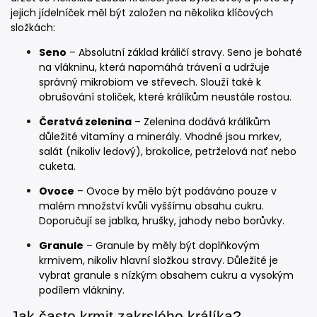
jejich jídelníček měl být založen na několika klíčových
složkách:
Seno
– Absolutní základ králičí stravy. Seno je bohaté
na vlákninu, která napomáhá trávení a udržuje
správný mikrobiom ve střevech. Slouží také k
obrušování stoliček, které králíkům neustále rostou.
Čerstvá zelenina
– Zelenina dodává králíkům
důležité vitamíny a minerály. Vhodné jsou mrkev,
salát (nikoliv ledový), brokolice, petrželová nať nebo
cuketa.
Ovoce
– Ovoce by mělo být podáváno pouze v
malém množství kvůli vyššímu obsahu cukru.
Doporučují se jablka, hrušky, jahody nebo borůvky.
Granule
– Granule by měly být doplňkovým
krmivem, nikoliv hlavní složkou stravy. Důležité je
vybrat granule s nízkým obsahem cukru a vysokým
podílem vlákniny.
Jak často krmit zakrslého králíka?