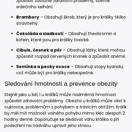
způsobit závažné zdravotní problémy, včetně
srdečního selhání.
Brambory
– Obsahují škrob, který je pro králíky těžko
stravitelný.
Čokoláda a sladkosti
– Obsahují theobromin a
kofein, které jsou pro králíky toxické.
Cibule, česnek a pór
– Obsahují látky, které mohou
způsobit rozpad červených krvinek a způsobit anémii.
Semínka a pecky ovoce
– Obsahují stopy kyanidu,
což může být pro králíky nebezpečné.
Sledování hmotnosti a prevence obezity
Stejně jako u lidí, i u králíků může nadměrná hmotnost
způsobit zdravotní problémy. Obezita u králíků může vést k
cukrovce, problémům s pohybem a trávicím obtížím. Králík
by měl mít možnost volného pohybu mimo klec alespoň 2
hodiny denně. Doporučuje se sledovat váhu králíka a při
podezření na nadváhu upravit jeho stravu.