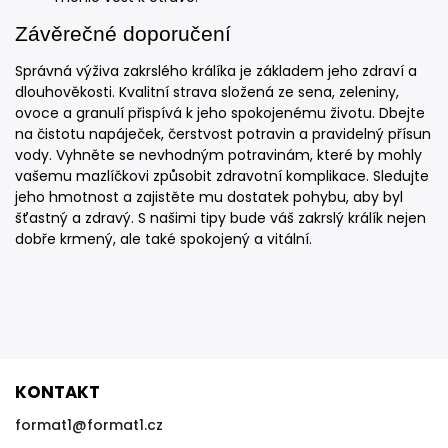
Závěrečné doporučení
Správná výživa zakrslého králíka je základem jeho zdraví a
dlouhověkosti. Kvalitní strava složená ze sena, zeleniny,
ovoce a granulí přispívá k jeho spokojenému životu. Dbejte
na čistotu napáječek, čerstvost potravin a pravidelný přísun
vody. Vyhněte se nevhodným potravinám, které by mohly
vašemu mazlíčkovi způsobit zdravotní komplikace. Sledujte
jeho hmotnost a zajistěte mu dostatek pohybu, aby byl
šťastný a zdravý. S našimi tipy bude váš zakrslý králík nejen
dobře krmený, ale také spokojený a vitální.
KONTAKT
format1
@
format1.cz