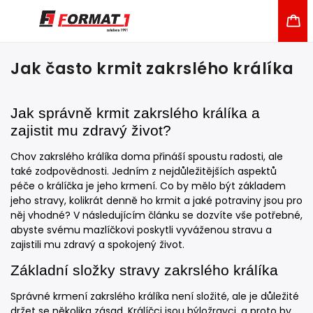
Jak často krmit zakrslého králíka
Jak správně krmit zakrslého králíka a
zajistit mu zdravý život?
Chov zakrslého králíka doma přináší spoustu radosti, ale
také zodpovědnosti. Jedním z nejdůležitějších aspektů
péče o králíčka je jeho krmení. Co by mělo být základem
jeho stravy, kolikrát denně ho krmit a jaké potraviny jsou pro
něj vhodné? V následujícím článku se dozvíte vše potřebné,
abyste svému mazlíčkovi poskytli vyváženou stravu a
zajistili mu zdravý a spokojený život.
Základní složky stravy zakrslého králíka
Správné krmení zakrslého králíka není složité, ale je důležité
držet se několika zásad. Králíčci jsou býložravci, a proto by