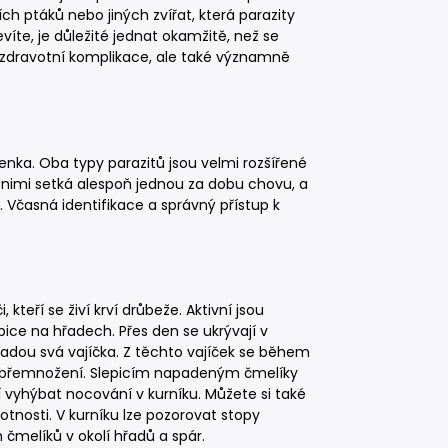
ích ptáků nebo jiných zvířat, která parazity
víte, je důležité jednat okamžitě, než se
 zdravotní komplikace, ale také významně
všenka. Oba typy parazitů jsou velmi rozšířené
s nimi setká alespoň jednou za dobu chovu, a
. Včasná identifikace a správný přístup k
kteří se živí krví drůbeže. Aktivní jsou
pice na hřadech. Přes den se ukrývají v
kladou svá vajíčka. Z těchto vajíček se během
mu přemnožení. Slepicím napadeným čmelíky
ží vyhýbat nocování v kurníku. Můžete si také
nosti. V kurníku lze pozorovat stopy
melíků v okolí hřadů a spár.