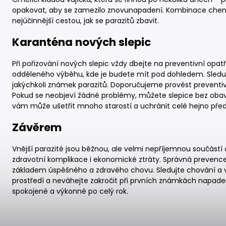
opakovat, aby se zamezilo znovunapadení. Kombinace chemi
nejúčinnější cestou, jak se parazitů zbavit.
Karanténa nových slepic
Při pořizování nových slepic vždy dbejte na preventivní opat
odděleného výběhu, kde je budete mít pod dohledem. Sledujte
jakýchkoli známek parazitů. Doporučujeme provést preventivní
Pokud se neobjeví žádné problémy, můžete slepice bez obav
vám může ušetřit mnoho starostí a uchránit celé hejno před 
Závěrem
Vnější parazité jsou běžnou, ale velmi nepříjemnou součástí 
zdravotní komplikace i ekonomické ztráty. Správná prevence
základem úspěšného a zdravého chovu. Sledujte chování a vz
prostředí a neváhejte zakročit při prvních známkách napade
spokojené a výkonné po celý rok.