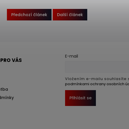
Předchozí článek
Další článek
E-mail
 PRO VÁS
Vložením e-mailu souhlasíte 
podmínkami ochrany osobních ú
atba
dmínky
Přihlásit se