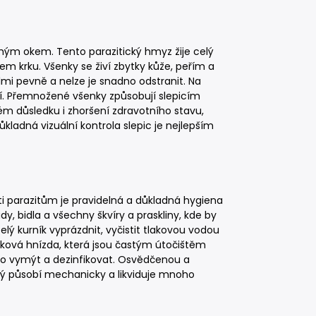
uhým okem. Tento parazitický hmyz žije celý
kolem krku. Všenky se živí zbytky kůže, peřím a
elmi pevně a nelze je snadno odstranit. Na
dní. Přemnožené všenky způsobují slepicím
ném důsledku i zhoršení zdravotního stavu,
ladná vizuální kontrola slepic je nejlepším
i parazitům je pravidelná a důkladná hygiena
dy, bidla a všechny škvíry a praskliny, kde by
elý kurník vyprázdnit, vyčistit tlakovou vodou
ková hnízda, která jsou častým útočištěm
no vymýt a dezinfikovat. Osvědčenou a
erý působí mechanicky a likviduje mnoho