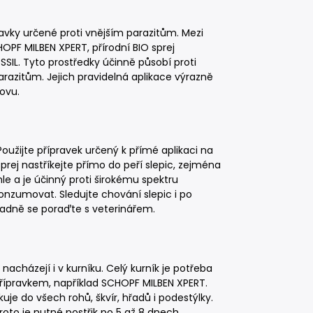
avky určené proti vnějším parazitům. Mezi
PF MILBEN XPERT, přírodní BIO sprej
L. Tyto prostředky účinně působí proti
azitům. Jejich pravidelná aplikace výrazně
ovu.
 Použijte přípravek určený k přímé aplikaci na
rej nastříkejte přímo do peří slepic, zejména
hle a je účinný proti širokému spektru
konzumovat. Sledujte chování slepic i po
ípadně se poraďte s veterinářem.
 nacházejí i v kurníku. Celý kurník je potřeba
přípravkem, například SCHOPF MILBEN XPERT.
je do všech rohů, škvír, hřadů i podestýlky.
roto je nutné postřik po 5 až 8 dnech