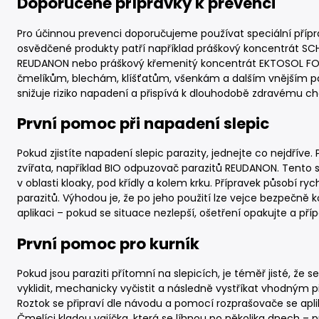
Doporučené přípravky k prevenci
Pro účinnou prevenci doporučujeme používat speciální přípr
osvědčené produkty patří například práškový koncentrát SCHO
REUDANON nebo práškový křemenitý koncentrát EKTOSOL FOSSI
čmelíkům, blechám, klíšťatům, všenkám a dalším vnějším par
snižuje riziko napadení a přispívá k dlouhodobě zdravému ch
První pomoc při napadení slepic
Pokud zjistíte napadení slepic parazity, jednejte co nejdříve.
zvířata, například BIO odpuzovač parazitů REUDANON. Tento sp
v oblasti kloaky, pod křídly a kolem krku. Přípravek působí ryc
parazitů. Výhodou je, že po jeho použití lze vejce bezpečně 
aplikaci – pokud se situace nezlepší, ošetření opakujte a př
První pomoc pro kurník
Pokud jsou paraziti přítomní na slepicích, je téměř jisté, že se
vyklidit, mechanicky vyčistit a následně vystříkat vhodným 
Roztok se připraví dle návodu a pomocí rozprašovače se apliku
Čmelíci kladou vajíčka, která se líhnou po několika dnech – p