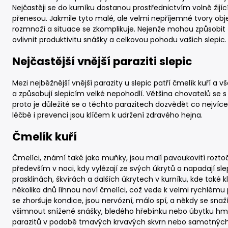
Nejčastěji se do kurníku dostanou prostřednictvím volně žijíc
přenesou. Jakmile tyto malé, ale velmi nepříjemné tvory obje
rozmnoží a situace se zkomplikuje. Nejenže mohou způsobit
ovlivnit produktivitu snášky a celkovou pohodu vašich slepic.
Nejčastější vnější paraziti slepic
Mezi nejběžnější vnější parazity u slepic patří čmelík kuří a 
a způsobují slepicím velké nepohodlí. Většina chovatelů se 
proto je důležité se o těchto parazitech dozvědět co nejvíce
léčbě i prevenci jsou klíčem k udržení zdravého hejna.
Čmelík kuří
Čmelíci, známí také jako muňky, jsou malí pavoukovití roztoči, 
především v noci, kdy vylézají ze svých úkrytů a napadají sle
prasklinách, škvírách a dalších úkrytech v kurníku, kde také 
několika dnů líhnou noví čmelíci, což vede k velmi rychlé
se zhoršuje kondice, jsou nervózní, málo spí, a někdy se sna
všimnout snížené snášky, bledého hřebínku nebo úbytku hmot
parazitů v podobě tmavých krvavých skvrn nebo samotných č