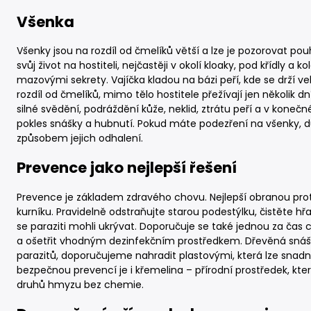
Všenka
Všenky jsou na rozdíl od čmelíků větší a lze je pozorovat po
svůj život na hostiteli, nejčastěji v okolí kloaky, pod křídly a 
mazovými sekrety. Vajíčka kladou na bázi peří, kde se drží v
rozdíl od čmelíků, mimo tělo hostitele přežívají jen několik 
silné svědění, podráždění kůže, neklid, ztrátu peří a v koneč
pokles snášky a hubnutí. Pokud máte podezření na všenky, důk
způsobem jejich odhalení.
Prevence jako nejlepší řešení
Prevence je základem zdravého chovu. Nejlepší obranou prot
kurníku. Pravidelně odstraňujte starou podestýlku, čistěte hřa
se paraziti mohli ukrývat. Doporučuje se také jednou za čas c
a ošetřit vhodným dezinfekčním prostředkem. Dřevěná snáš
parazitů, doporučujeme nahradit plastovými, která lze snad
bezpečnou prevencí je i křemelina – přírodní prostředek, kt
druhů hmyzu bez chemie.