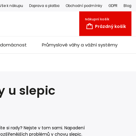
Vše k nákupu
Doprava a platba
Obchodní podmínky
GDPR
Blog
Nákupní košík
Prázdný košík
a domácnost
Průmyslové váhy a vážní systémy
y u slepic
víte si rady? Nejste v tom sami. Napadení
rozšířenějších problémů v chovu slepic.