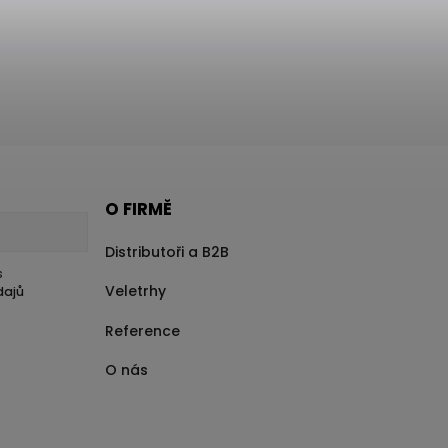
O FIRMĚ
Distributoři a B2B
s
Veletrhy
dajů
Reference
O nás