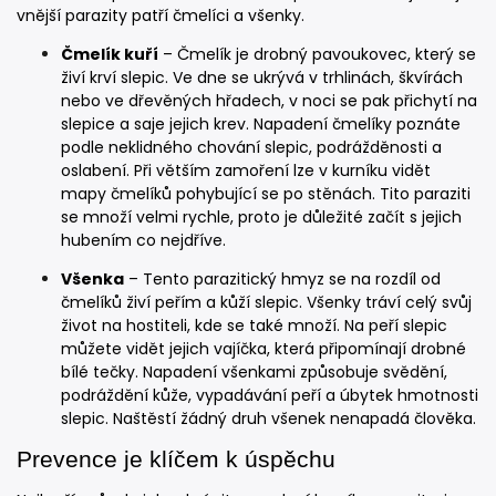
vnější parazity patří čmelíci a všenky.
Čmelík kuří
– Čmelík je drobný pavoukovec, který se
živí krví slepic. Ve dne se ukrývá v trhlinách, škvírách
nebo ve dřevěných hřadech, v noci se pak přichytí na
slepice a saje jejich krev. Napadení čmelíky poznáte
podle neklidného chování slepic, podrážděnosti a
oslabení. Při větším zamoření lze v kurníku vidět
mapy čmelíků pohybující se po stěnách. Tito paraziti
se množí velmi rychle, proto je důležité začít s jejich
hubením co nejdříve.
Všenka
– Tento parazitický hmyz se na rozdíl od
čmelíků živí peřím a kůží slepic. Všenky tráví celý svůj
život na hostiteli, kde se také množí. Na peří slepic
můžete vidět jejich vajíčka, která připomínají drobné
bílé tečky. Napadení všenkami způsobuje svědění,
podráždění kůže, vypadávání peří a úbytek hmotnosti
slepic. Naštěstí žádný druh všenek nenapadá člověka.
Prevence je klíčem k úspěchu