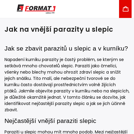
Jak na vnější parazity u slepic
Jak se zbavit parazitů u slepic a v kurníku?
Napadení kurníku parazity je častý problém, se kterým se
setkává mnoho chovatelů slepic. Paraziti jako čmelíci,
všenky nebo blechy mohou ohrozit zdraví slepic a snížit
jejich snášku. Tito malí, ale nebezpeční tvorové se do
kurníku často dostávají prostřednictvím volně žijících
ptáků. Jakmile objevíte parazity v kurníku nebo na slepicích,
je důležité okamžitě jednat. V tomto článku se dozvíte, jak
identifikovat nejčastější parazity slepic a jak se jich účinně
zbavit.
Nejčastější vnější paraziti slepic
Paraziti u slepic mohou mít mnoho podob. Mezi nejčastější