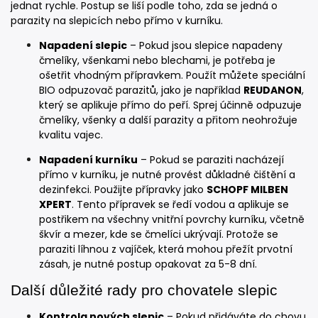
jednat rychle. Postup se liší podle toho, zda se jedná o
parazity na slepicích nebo přímo v kurníku.
Napadení slepic
– Pokud jsou slepice napadeny
čmelíky, všenkami nebo blechami, je potřeba je
ošetřit vhodným přípravkem. Použít můžete speciální
BIO odpuzovač parazitů, jako je například
REUDANON
,
který se aplikuje přímo do peří. Sprej účinně odpuzuje
čmelíky, všenky a další parazity a přitom neohrožuje
kvalitu vajec.
Napadení kurníku
– Pokud se paraziti nacházejí
přímo v kurníku, je nutné provést důkladné čištění a
dezinfekci. Použijte přípravky jako
SCHOPF MILBEN
XPERT
. Tento přípravek se ředí vodou a aplikuje se
postřikem na všechny vnitřní povrchy kurníku, včetně
škvír a mezer, kde se čmelíci ukrývají. Protože se
paraziti líhnou z vajíček, která mohou přežít prvotní
zásah, je nutné postup opakovat za 5-8 dní.
Další důležité rady pro chovatele slepic
Kontrola nových slepic
– Pokud přidáváte do chovu