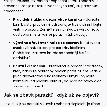
Nejlepší způsob, jak zabránit napadení kurníku parazity, je
prevence. Zde je několik osvědčených tipů, jak parazitům
předcházet:
Pravidelný úklid a dezinfekce kurníku
– Udržujte
kurník čistý, pravidelně odstraňujte trus a dezinfikujte
vnitřní prostory. Zaměřte se na hřady, škvíry a těžko
dostupná místa, kde se paraziti rádi ukrývají.
Výměna dřevěných hnízd za plastová
– Dřevěná
snášková hnízda jsou pro parazity ideálním
útočištěm. Plastová hnízda se snadněji čistí a
dezinfikují.
Použití křemeliny
– Křemelina je přírodní prostředek,
který narušuje ochranný povrch parazitů, což vede k
jejich dehydrataci a následnému úhynu. Vysypte
křemelinu na podlahu kurníku, do škvír, na hřady a do
snáškových hnízd.
Jak se zbavit parazitů, když už se objeví?
Pokud už jsou paraziti v kurníku nebo na slepicích, je třeba