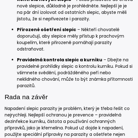
nové slepice, důkladně je prohlédněte. Nejlepší je je
na pár dní izolovat od ostatních slepic, abyste měli
jistotu, že si nepřivezete i parazity.
Přirozené ošetření slepic
– Někteří chovatelé
doporučují, aby slepice měly přístup k prachovým
koupelím, které přirozeně pomáhají parazity
odstraňovat.
Pravidelná kontrola slepic a kurníku
– Dbejte na
pravidelné prohlídky slepic a kontrolu kurníku. Pokud si
všimnete svědění, podrážděného peří nebo
neklidného chování, může to být známka přítomnosti
parazitů.
Rada na závěr
Napadení slepic parazity je problém, který je třeba řešit co
nejrychleji. Nejlepší ochranou je prevence – pravidelná
dezinfekce kurníku, čistota a používání ochranných
přípravků, jako je křemelina. Pokud už dojde k napadení,
použijte speciální přípravky na parazity a ošetřete nejen