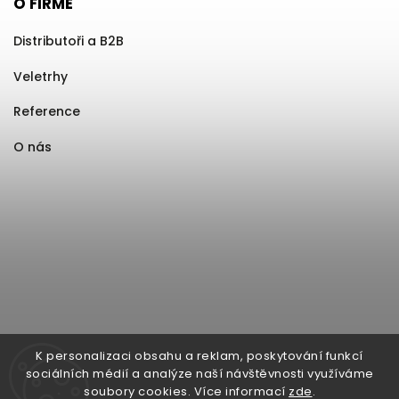
O FIRMĚ
Distributoři a B2B
Veletrhy
Reference
O nás
K personalizaci obsahu a reklam, poskytování funkcí
sociálních médií a analýze naší návštěvnosti využíváme
soubory cookies. Více informací
zde
.