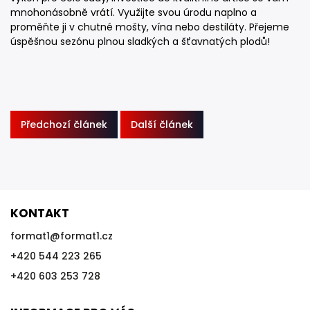
mnohonásobně vrátí. Využijte svou úrodu naplno a
proměňte ji v chutné mošty, vína nebo destiláty. Přejeme
úspěšnou sezónu plnou sladkých a šťavnatých plodů!
Předchozí článek
Další článek
KONTAKT
format1
@
format1.cz
+420 544 223 265
+420 603 253 728