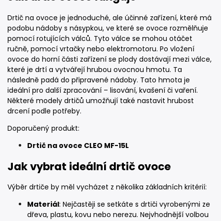
Drtič na ovoce je jednoduché, ale účinné zařízení, které má
podobu nádoby s násypkou, ve které se ovoce rozmělňuje
pomocí rotujících válců. Tyto válce se mohou otáčet
ručně, pomocí vrtačky nebo elektromotoru. Po vložení
ovoce do horní části zařízení se plody dostávají mezi válce,
které je drtí a vytvářejí hrubou ovocnou hmotu. Ta
následně padá do připravené nádoby. Tato hmota je
ideální pro další zpracování – lisování, kvašení či vaření.
Některé modely drtičů umožňují také nastavit hrubost
drcení podle potřeby.
Doporučený produkt:
Drtič na ovoce CLEO MF-15L
Jak vybrat ideální drtič ovoce
Výběr drtiče by měl vycházet z několika základních kritérií:
Materiál
: Nejčastěji se setkáte s drtiči vyrobenými ze
dřeva, plastu, kovu nebo nerezu. Nejvhodnější volbou