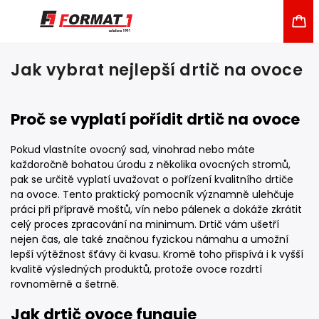
Jak vybrat nejlepší drtič na ovoce
Proč se vyplatí pořídit drtič na ovoce
Pokud vlastníte ovocný sad, vinohrad nebo máte
každoročně bohatou úrodu z několika ovocných stromů,
pak se určitě vyplatí uvažovat o pořízení kvalitního drtiče
na ovoce. Tento praktický pomocník významně ulehčuje
práci při přípravě moštů, vín nebo pálenek a dokáže zkrátit
celý proces zpracování na minimum. Drtič vám ušetří
nejen čas, ale také značnou fyzickou námahu a umožní
lepší výtěžnost šťávy či kvasu. Kromě toho přispívá i k vyšší
kvalitě výsledných produktů, protože ovoce rozdrtí
rovnoměrně a šetrně.
Jak drtič ovoce funguje