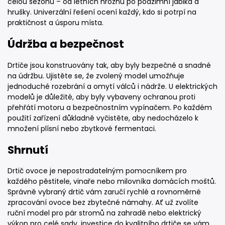
celou sezónu – od letních hroznů po podzimní jablka a
hrušky. Univerzální řešení ocení každý, kdo si potrpí na
praktičnost a úsporu místa.
Údržba a bezpečnost
Drtiče jsou konstruovány tak, aby byly bezpečné a snadné
na údržbu. Ujistěte se, že zvolený model umožňuje
jednoduché rozebrání a omytí válců i nádrže. U elektrických
modelů je důležité, aby byly vybaveny ochranou proti
přehřátí motoru a bezpečnostním vypínačem. Po každém
použití zařízení důkladně vyčistěte, aby nedocházelo k
množení plísní nebo zbytkové fermentaci.
Shrnutí
Drtič ovoce je nepostradatelným pomocníkem pro
každého pěstitele, vinaře nebo milovníka domácích moštů.
Správně vybraný drtič vám zaručí rychlé a rovnoměrné
zpracování ovoce bez zbytečné námahy. Ať už zvolíte
ruční model pro pár stromů na zahradě nebo elektrický
výkon pro celé sady, investice do kvalitního drtiče se vám