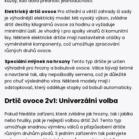
každý, kdo dává přednost jednoduchosti.
Elektrický drtič ovoce
Pro střední a větší zahrady či sady
je výhodnější elektrický model. Má vysoký výkon, zvládne
drtit desítky kilogramů ovoce za hodinu a vyžaduje
minimální úsilí. Je vhodný i pro spolky vinařů či komunitní
lisy. Některé elektrické drtiče mají nastavitelné otáčky a
vyměnitelné komponenty, což umožňuje zpracování
různých druhů ovoce.
Speciální mlýnek na hrozny
Tento typ drtiče je určen
výhradně pro hrozny a bobulové ovoce. Válce bývají šetrné
a navržené tak, aby nepoškodily semena, což je důležité
pro chuť výsledného vína. Některé modely mají i
odstopkovač, který odděluje stopky od bobulí automaticky.
Drtič ovoce 2v1: Univerzální volba
Pokud hledáte zařízení, které zvládne jak hrozny, tak i jablka
nebo hrušky, pak je nejlepší volbou drtič 2v1. Tento typ
umožňuje snadnou výměnu válců a přizpůsobení drtiče
různým druhům plodů. S jedním zařízením tak pokryjete