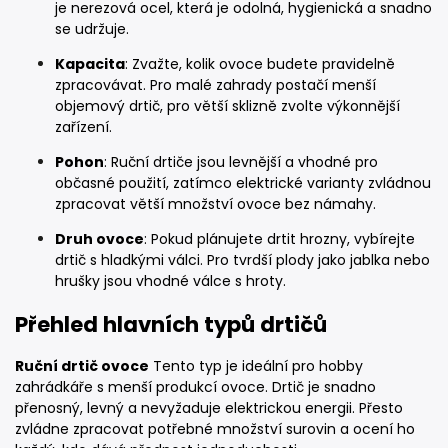
je nerezová ocel, která je odolná, hygienická a snadno
se udržuje.
Kapacita
: Zvažte, kolik ovoce budete pravidelně
zpracovávat. Pro malé zahrady postačí menší
objemový drtič, pro větší sklizně zvolte výkonnější
zařízení.
Pohon
: Ruční drtiče jsou levnější a vhodné pro
občasné použití, zatímco elektrické varianty zvládnou
zpracovat větší množství ovoce bez námahy.
Druh ovoce
: Pokud plánujete drtit hrozny, vybírejte
drtič s hladkými válci. Pro tvrdší plody jako jablka nebo
hrušky jsou vhodné válce s hroty.
Přehled hlavních typů drtičů
Ruční drtič ovoce
Tento typ je ideální pro hobby
zahrádkáře s menší produkcí ovoce. Drtič je snadno
přenosný, levný a nevyžaduje elektrickou energii. Přesto
zvládne zpracovat potřebné množství surovin a ocení ho