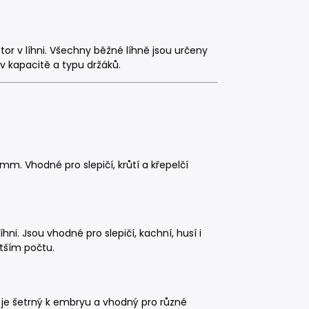
tor v líhni. Všechny běžné líhně jsou určeny
 v kapacitě a typu držáků.
m. Vhodné pro slepičí, krůtí a křepelčí
hni. Jsou vhodné pro slepičí, kachní, husí i
ětším počtu.
 je šetrný k embryu a vhodný pro různé