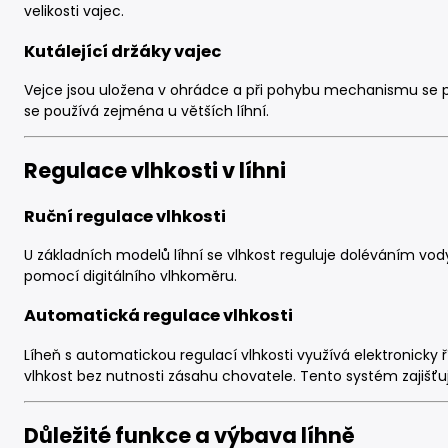
velikosti vajec.
Kutálející držáky vajec
Vejce jsou uložena v ohrádce a při pohybu mechanismu se př
se používá zejména u větších líhní.
Regulace vlhkosti v líhni
Ruční regulace vlhkosti
U základních modelů líhní se vlhkost reguluje doléváním vody 
pomocí digitálního vlhkoměru.
Automatická regulace vlhkosti
Líheň s automatickou regulací vlhkosti využívá elektronicky
vlhkost bez nutnosti zásahu chovatele. Tento systém zajišťuj
Důležité funkce a výbava líhně