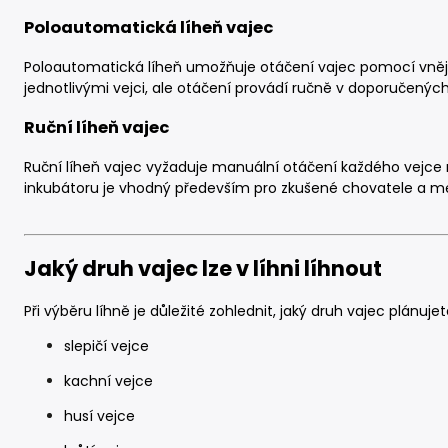
Poloautomatická líheň vajec
Poloautomatická líheň umožňuje otáčení vajec pomocí vněj
jednotlivými vejci, ale otáčení provádí ručně v doporučených
Ruční líheň vajec
Ruční líheň vajec vyžaduje manuální otáčení každého vejce
inkubátoru je vhodný především pro zkušené chovatele a me
Jaký druh vajec lze v líhni líhnout
Při výběru líhně je důležité zohlednit, jaký druh vajec plánujet
slepičí vejce
kachní vejce
husí vejce