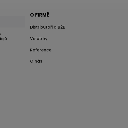
O FIRMĚ
Distributoři a B2B
s
Veletrhy
dajů
Reference
O nás