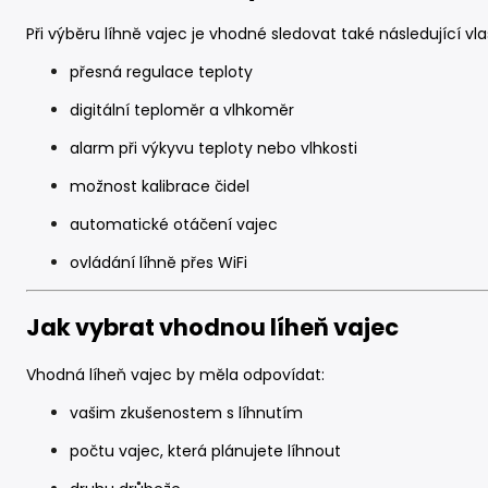
Při výběru líhně vajec je vhodné sledovat také následující vla
přesná regulace teploty
digitální teploměr a vlhkoměr
alarm při výkyvu teploty nebo vlhkosti
možnost kalibrace čidel
automatické otáčení vajec
ovládání líhně přes WiFi
Jak vybrat vhodnou líheň vajec
Vhodná líheň vajec by měla odpovídat:
vašim zkušenostem s líhnutím
počtu vajec, která plánujete líhnout