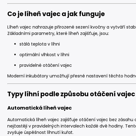
Co je líheň vajec a jak funguje
Líheň vajec nahrazuje přirozené sezení kvočny a vytváří stabil
Základními parametry, které líheň zajišťuje, jsou:
stálá teplota v líhni
optimální vlhkost v líhni
pravidelné otáčení vajec
Moderní inkubátory umožňují přesné nastavení těchto hodno
Typy líhní podle způsobu otáčení vajec
Automatická líheň vajec
Automatická líheň vajec zajišťuje otáčení vajec bez zásahu 
nejčastěji v pravidelných intervalech každé dvě hodiny. Tento
zvyšuje úspěšnost líhnutí kuřat.