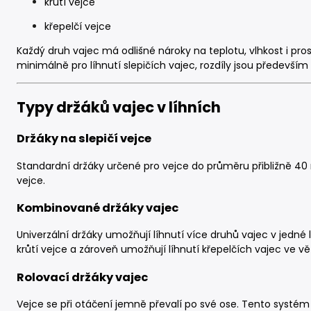
krůtí vejce
křepelčí vejce
Každý druh vajec má odlišné nároky na teplotu, vlhkost i pros
minimálně pro líhnutí slepičích vajec, rozdíly jsou především
Typy držáků vajec v líhních
Držáky na slepičí vejce
Standardní držáky určené pro vejce do průměru přibližně 40 m
vejce.
Kombinované držáky vajec
Univerzální držáky umožňují líhnutí více druhů vajec v jedné lí
krůtí vejce a zároveň umožňují líhnutí křepelčích vajec ve v
Rolovací držáky vajec
Vejce se při otáčení jemně převalí po své ose. Tento systém