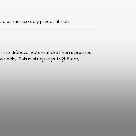
u a usnadňuje celý proces líhnutí.
i jiné drůbeže. Automatická líheň s přesnou
výsledky. Pokud si nejste jisti výběrem,