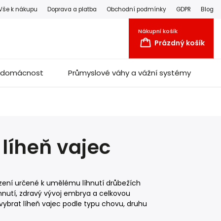
Vše k nákupu
Doprava a platba
Obchodní podmínky
GDPR
Blog
Nákupní košík
Prázdný košík
a domácnost
Průmyslové váhy a vážní systémy
líheň vajec
řízení určené k umělému líhnutí drůbežích
íhnutí, zdravý vývoj embrya a celkovou
 vybrat líheň vajec podle typu chovu, druhu