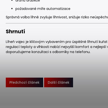
druhu drůbeže
požadované míře automatizace
Správná volba líhně zvyšuje líhnivost, snižuje riziko neúspěch
Shrnutí
Líheň vajec je klíčovým vybavením pro úspěšné líhnutí kuřat 
regulací teploty a vlhkosti nabízí nejvyšší komfort a nejlepší 
doporučujeme konzultaci s odborníky na telefonu.
Předchozí článek
Další článek