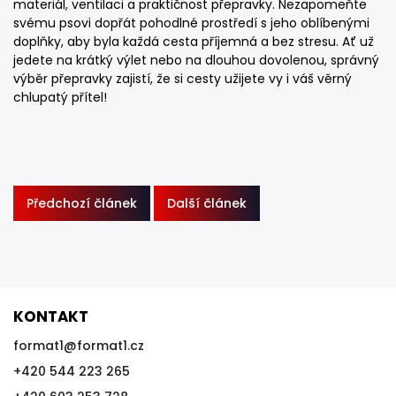
materiál, ventilaci a praktičnost přepravky. Nezapomeňte
svému psovi dopřát pohodlné prostředí s jeho oblíbenými
doplňky, aby byla každá cesta příjemná a bez stresu. Ať už
jedete na krátký výlet nebo na dlouhou dovolenou, správný
výběr přepravky zajistí, že si cesty užijete vy i váš věrný
chlupatý přítel!
Předchozí článek
Další článek
KONTAKT
format1
@
format1.cz
+420 544 223 265