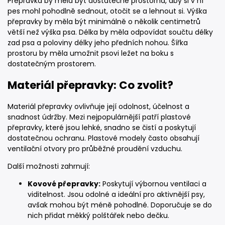
Přepravka by měla být dostatečně prostorná, aby si v ní
pes mohl pohodlně sednout, otočit se a lehnout si. Výška
přepravky by měla být minimálně o několik centimetrů
větší než výška psa. Délka by měla odpovídat součtu délky
zad psa a poloviny délky jeho předních nohou. Šířka
prostoru by měla umožnit psovi ležet na boku s
dostatečným prostorem.
Materiál přepravky: Co zvolit?
Materiál přepravky ovlivňuje její odolnost, účelnost a
snadnost údržby. Mezi nejpopulárnější patří plastové
přepravky, které jsou lehké, snadno se čistí a poskytují
dostatečnou ochranu. Plastové modely často obsahují
ventilační otvory pro průběžné proudění vzduchu.
Další možnosti zahrnují:
Kovové přepravky:
Poskytují výbornou ventilaci a
viditelnost. Jsou odolné a ideální pro aktivnější psy,
avšak mohou být méně pohodlné. Doporučuje se do
nich přidat měkký polštářek nebo dečku.