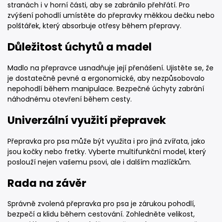
stranách i v horní části, aby se zabránilo přehřátí. Pro
zvýšení pohodlí umístěte do přepravky měkkou dečku nebo
polštářek, který absorbuje otřesy během přepravy.
Důležitost úchytů a madel
Madlo na přepravce usnadňuje její přenášení. Ujistěte se, že
je dostatečně pevné a ergonomické, aby nezpůsobovalo
nepohodlí během manipulace. Bezpečné úchyty zabrání
náhodnému otevření během cesty.
Univerzální využití přepravek
Přepravka pro psa může být využita i pro jiná zvířata, jako
jsou kočky nebo fretky. Vyberte multifunkční model, který
poslouží nejen vašemu psovi, ale i dalším mazlíčkům.
Rada na závěr
Správně zvolená přepravka pro psa je zárukou pohodlí,
bezpečí a klidu během cestování. Zohledněte velikost,