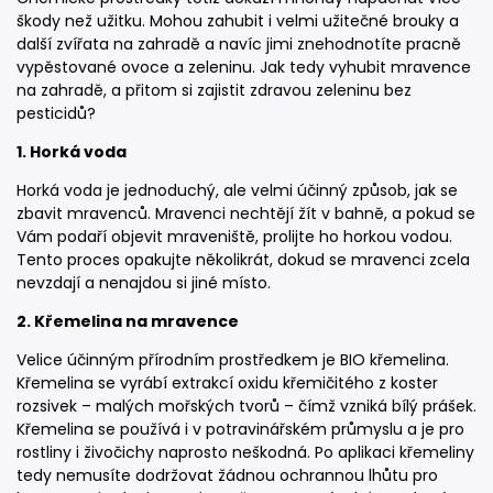
škody než užitku. Mohou zahubit i velmi užitečné brouky a
další zvířata na zahradě a navíc jimi znehodnotíte pracně
vypěstované ovoce a zeleninu. Jak tedy vyhubit mravence
na zahradě, a přitom si zajistit zdravou zeleninu bez
pesticidů?
1. Horká voda
Horká voda je jednoduchý, ale velmi účinný způsob, jak se
zbavit mravenců. Mravenci nechtějí žít v bahně, a pokud se
Vám podaří objevit mraveniště, prolijte ho horkou vodou.
Tento proces opakujte několikrát, dokud se mravenci zcela
nevzdají a nenajdou si jiné místo.
2. Křemelina na mravence
Velice účinným přírodním prostředkem je BIO křemelina.
Křemelina se vyrábí extrakcí oxidu křemičitého z koster
rozsivek – malých mořských tvorů – čímž vzniká bílý prášek.
Křemelina se používá i v potravinářském průmyslu a je pro
rostliny i živočichy naprosto neškodná. Po aplikaci křemeliny
tedy nemusíte dodržovat žádnou ochrannou lhůtu pro