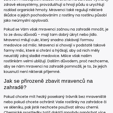
zdravé ekosystémy, provzdušňují a hnojí půdu a urychlují
rozklad organické hmoty. Mravenci také regulují některé
škůdce a jejich pochodováním z rostliny na rostlinu působí
jako neúmyslní opylovači.
Pokud se Vám však mravenci začnou na zahradě množit, je
to ze dvou důvodů – mají tam dobrý úkryt nebo jídlo.
Mravenci milují cukr, který snadno získávají formou
medovice od mšic. Mravenci si chovají v podstatě takové
farmy mšic, které si chrání a hýčkají, aby od nich měly
neustálý zdroj sladké medovice. Mšice však našim
rostlinkám velmi ubližují. Dalším důvodem, proč nechceme,
aby se nám mravenci na zahradě pomnožili, je to, že jejich
kousnutí není nikterak příjemné.
Jak se přirozeně zbavit mravenců na
zahradě?
Pokud chcete mít hezký posekaný trávník bez mraveniště
nebo pokud chcete ochránit Vaše rostlinky na zahrádce či
ve skleníku, pak jistě nechcete používat silnou chemii.
Chemické prostředky totiž dokáží mnohdy napáchat více