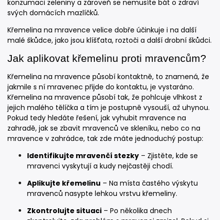
konzumaci zeleniny a zároveň se nemusíte bát o zdraví
svých domácích mazlíčků.
Křemelina na mravence velice dobře účinkuje i na další
malé škůdce, jako jsou klíšťata, roztoči a další drobní škůdci.
Jak aplikovat křemelinu proti mravencům?
Křemelina na mravence působí kontaktně, to znamená, že
jakmile s ní mravenec přijde do kontaktu, je vystaráno.
Křemelina na mravence působí tak, že pohlcuje vlhkost z
jejich malého tělíčka a tím je postupně vysouší, až uhynou.
Pokud tedy hledáte řešení, jak vyhubit mravence na
zahradě, jak se zbavit mravenců ve skleníku, nebo co na
mravence v zahrádce, tak zde máte jednoduchý postup:
Identifikujte mravenčí stezky
– Zjistěte, kde se
mravenci vyskytují a kudy nejčastěji chodí.
Aplikujte křemelinu
– Na místa častého výskytu
mravenců nasypte lehkou vrstvu křemeliny.
Zkontrolujte situaci
– Po několika dnech