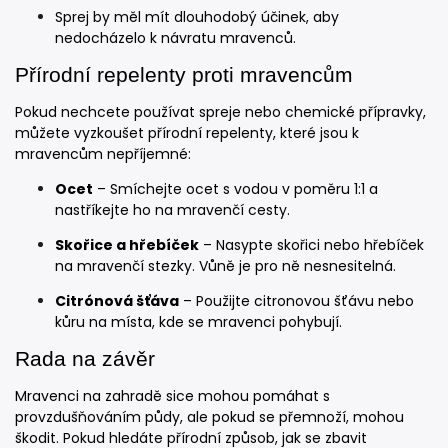
Sprej by měl mít dlouhodobý účinek, aby
nedocházelo k návratu mravenců.
Přírodní repelenty proti mravencům
Pokud nechcete používat spreje nebo chemické přípravky,
můžete vyzkoušet přírodní repelenty, které jsou k
mravencům nepříjemné:
Ocet
– Smíchejte ocet s vodou v poměru 1:1 a
nastříkejte ho na mravenčí cesty.
Skořice a hřebíček
– Nasypte skořici nebo hřebíček
na mravenčí stezky. Vůně je pro ně nesnesitelná.
Citrónová šťáva
– Použijte citronovou šťávu nebo
kůru na místa, kde se mravenci pohybují.
Rada na závěr
Mravenci na zahradě sice mohou pomáhat s
provzdušňováním půdy, ale pokud se přemnoží, mohou
škodit. Pokud hledáte přírodní způsob, jak se zbavit