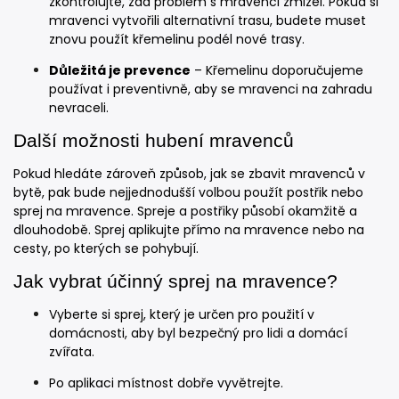
zkontrolujte, zda problém s mravenci zmizel. Pokud si
mravenci vytvořili alternativní trasu, budete muset
znovu použít křemelinu podél nové trasy.
Důležitá je prevence
– Křemelinu doporučujeme
používat i preventivně, aby se mravenci na zahradu
nevraceli.
Další možnosti hubení mravenců
Pokud hledáte zároveň způsob, jak se zbavit mravenců v
bytě, pak bude nejjednodušší volbou použít postřik nebo
sprej na mravence. Spreje a postřiky působí okamžitě a
dlouhodobě. Sprej aplikujte přímo na mravence nebo na
cesty, po kterých se pohybují.
Jak vybrat účinný sprej na mravence?
Vyberte si sprej, který je určen pro použití v
domácnosti, aby byl bezpečný pro lidi a domácí
zvířata.
Po aplikaci místnost dobře vyvětrejte.