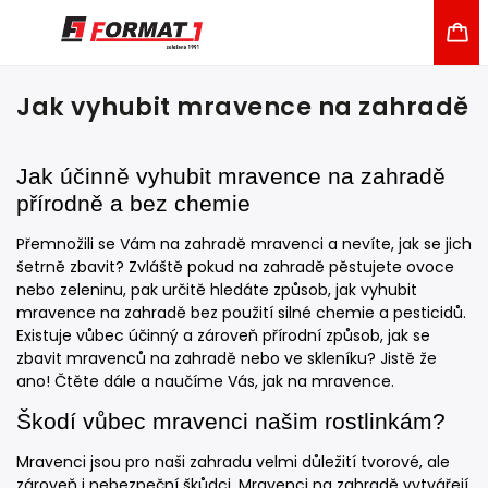
Jak vyhubit mravence na zahradě
Jak účinně vyhubit mravence na zahradě
přírodně a bez chemie
Přemnožili se Vám na zahradě mravenci a nevíte, jak se jich
šetrně zbavit? Zvláště pokud na zahradě pěstujete ovoce
nebo zeleninu, pak určitě hledáte způsob, jak vyhubit
mravence na zahradě bez použití silné chemie a pesticidů.
Existuje vůbec účinný a zároveň přírodní způsob, jak se
zbavit mravenců na zahradě nebo ve skleníku? Jistě že
ano! Čtěte dále a naučíme Vás, jak na mravence.
Škodí vůbec mravenci našim rostlinkám?
Mravenci jsou pro naši zahradu velmi důležití tvorové, ale
zároveň i nebezpeční škůdci. Mravenci na zahradě vytvářejí