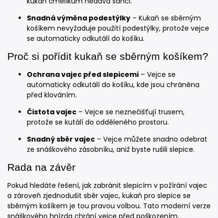
kukaň čmelíkům nedává šanci.
Snadná výměna podestýlky
– Kukaň se sběrným
košíkem nevyžaduje použití podestýlky, protože vejce
se automaticky odkutálí do košíku.
Proč si pořídit kukaň se sběrným košíkem?
Ochrana vajec před slepicemi
– Vejce se
automaticky odkutálí do košíku, kde jsou chráněna
před klováním.
Čistota vajec
– Vejce se neznečišťují trusem,
protože se kutálí do odděleného prostoru.
Snadný sběr vajec
– Vejce můžete snadno odebrat
ze snáškového zásobníku, aniž byste rušili slepice.
Rada na závěr
Pokud hledáte řešení, jak zabránit slepicím v požírání vajec
a zároveň zjednodušit sběr vajec, kukaň pro slepice se
sběrným košíkem je tou pravou volbou. Tato moderní verze
snáškového hnízda chrání vejce před poškozením,