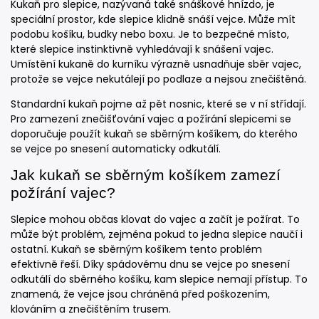
Kukaň pro slepice, nazývaná také snáškové hnízdo, je
speciální prostor, kde slepice klidně snáší vejce. Může mít
podobu košíku, budky nebo boxu. Je to bezpečné místo,
které slepice instinktivně vyhledávají k snášení vajec.
Umístění kukaně do kurníku výrazně usnadňuje sběr vajec,
protože se vejce nekutálejí po podlaze a nejsou znečištěná.
Standardní kukaň pojme až pět nosnic, které se v ní střídají.
Pro zamezení znečišťování vajec a požírání slepicemi se
doporučuje použít kukaň se sběrným košíkem, do kterého
se vejce po snesení automaticky odkutálí.
Jak kukaň se sběrným košíkem zamezí
požírání vajec?
Slepice mohou občas klovat do vajec a začít je požírat. To
může být problém, zejména pokud to jedna slepice naučí i
ostatní. Kukaň se sběrným košíkem tento problém
efektivně řeší. Díky spádovému dnu se vejce po snesení
odkutálí do sběrného košíku, kam slepice nemají přístup. To
znamená, že vejce jsou chráněná před poškozením,
klováním a znečištěním trusem.