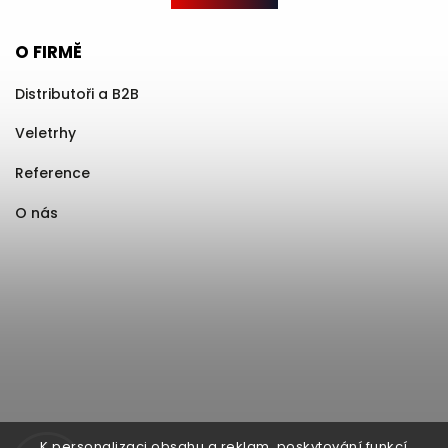
O FIRMĚ
Distributoři a B2B
Veletrhy
Reference
O nás
K personalizaci obsahu a reklam, poskytování funkcí