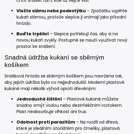
chtít snášet tam, kde už vejce vidí.
Vložte slámu nebo podestýlku
– Zpočátku vyplňte
kukaň slámou, protože slepice ji vnímají jako přírodní
hnízdo.
Buďte trpěliví
– Slepice potřebují čas, aby si na
novou kukaň zvykly. Postupně se naučí využívat nový
prostor ke snášení.
Snadná údržba kukaní se sběrným
košíkem
Snášková hnízda se sběrným košíkem jsou navržena tak,
aby jejich údržba byla co nejjednodušší. Moderní plastové
kukaně mají několik výhod oproti dřevěným:
Jednoduché čištění
– Plastové kukaně můžete
snadno omýt vodou nebo dezinfekčním roztokem.
Plast neabsorbuje vlhkost ani trus.
Odolnost proti parazitům
– Na rozdíl od dřeva,
které je ideálním útočištěm pro čmelíky, plastová