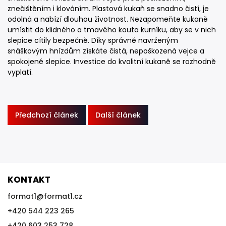
znečištěním i klováním. Plastová kukaň se snadno čistí, je
odolná a nabízí dlouhou životnost. Nezapomeňte kukaně
umístit do klidného a tmavého kouta kurníku, aby se v nich
slepice cítily bezpečně. Díky správně navrženým
snáškovým hnízdům získáte čistá, nepoškozená vejce a
spokojené slepice. Investice do kvalitní kukaně se rozhodně
vyplatí.
Předchozí článek
Další článek
KONTAKT
format1
@
format1.cz
+420 544 223 265
+420 603 253 728