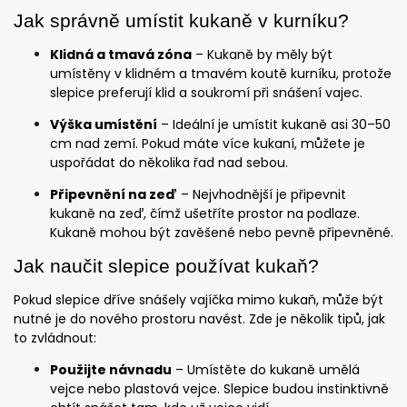
Jak správně umístit kukaně v kurníku?
Klidná a tmavá zóna
– Kukaně by měly být
umístěny v klidném a tmavém koutě kurníku, protože
slepice preferují klid a soukromí při snášení vajec.
Výška umístění
– Ideální je umístit kukaně asi 30–50
cm nad zemí. Pokud máte více kukaní, můžete je
uspořádat do několika řad nad sebou.
Připevnění na zeď
– Nejvhodnější je připevnit
kukaně na zeď, čímž ušetříte prostor na podlaze.
Kukaně mohou být zavěšené nebo pevně připevněné.
Jak naučit slepice používat kukaň?
Pokud slepice dříve snášely vajíčka mimo kukaň, může být
nutné je do nového prostoru navést. Zde je několik tipů, jak
to zvládnout:
Použijte návnadu
– Umístěte do kukaně umělá
vejce nebo plastová vejce. Slepice budou instinktivně