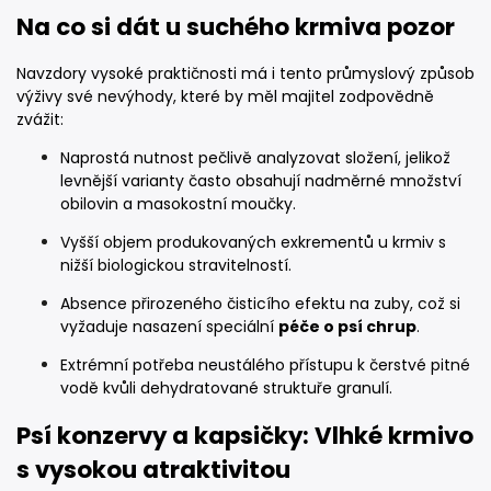
Na co si dát u suchého krmiva pozor
Navzdory vysoké praktičnosti má i tento průmyslový způsob
výživy své nevýhody, které by měl majitel zodpovědně
zvážit:
Naprostá nutnost pečlivě analyzovat složení, jelikož
levnější varianty často obsahují nadměrné množství
obilovin a masokostní moučky.
Vyšší objem produkovaných exkrementů u krmiv s
nižší biologickou stravitelností.
Absence přirozeného čisticího efektu na zuby, což si
vyžaduje nasazení speciální
péče o psí chrup
.
Extrémní potřeba neustálého přístupu k čerstvé pitné
vodě kvůli dehydratované struktuře granulí.
Psí konzervy a kapsičky: Vlhké krmivo
s vysokou atraktivitou