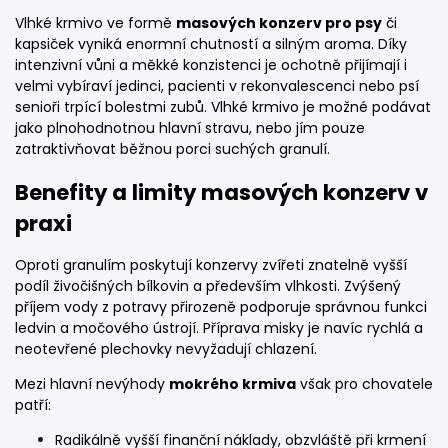
Vlhké krmivo ve formě
masových konzerv pro psy
či
kapsiček vyniká enormní chutností a silným aroma. Díky
intenzivní vůni a měkké konzistenci je ochotně přijímají i
velmi vybíraví jedinci, pacienti v rekonvalescenci nebo psí
senioři trpící bolestmi zubů. Vlhké krmivo je možné podávat
jako plnohodnotnou hlavní stravu, nebo jím pouze
zatraktivňovat běžnou porci suchých granulí.
Benefity a limity masových konzerv v
praxi
Oproti granulím poskytují konzervy zvířeti znatelně vyšší
podíl živočišných bílkovin a především vlhkosti. Zvýšený
příjem vody z potravy přirozeně podporuje správnou funkci
ledvin a močového ústrojí. Příprava misky je navíc rychlá a
neotevřené plechovky nevyžadují chlazení.
Mezi hlavní nevýhody
mokrého krmiva
však pro chovatele
patří:
Radikálně vyšší finanční náklady, obzvláště při krmení