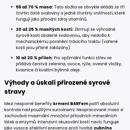
55 až 70 % masa:
Tato složka se obvykle skládá ze tří
čtvrtin čisté svaloviny a jedné čtvrtiny vnitřností, které
fungují jako přírodní zdroj vitamínů.
20 až 25 % masitých kostí:
Zkrmují se výhradně
syrové kosti obalené svalovinou, aby nedošlo k
mechanickému poranění trávicího traktu (vařené
kosti jsou přísně zakázány).
10 až 20 % příloh:
Pro optimální funkci střev se
přidává čerstvá zelenina, ovoce, rýže, ovesné vločky,
kvasnice či kvalitní bylinné oleje.
Výhody a úskalí přirozené syrové
stravy
Mezi nesporné benefity
krmení BARFem
patří absolutní
kontrola nad použitými surovinami. Neopracované maso si
zachovává maximální množství přírodních minerálních
látek a enzymů. Intenzivní okusování kostí navíc funguje
jako vysoce efektivní prevence proti tvorbě
zubního