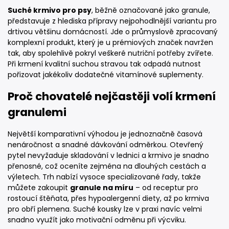
Suché krmivo pro psy
, běžně označované jako granule,
představuje z hlediska přípravy nejpohodlnější variantu pro
drtivou většinu domácností. Jde o průmyslově zpracovaný
komplexní produkt, který je u prémiových značek navržen
tak, aby spolehlivě pokryl veškeré nutriční potřeby zvířete.
Při krmení kvalitní suchou stravou tak odpadá nutnost
pořizovat jakékoliv dodatečné vitamínové suplementy.
Proč chovatelé nejčastěji volí krmení
granulemi
Největší komparativní výhodou je jednoznačně časová
nenáročnost a snadné dávkování odměrkou. Otevřený
pytel nevyžaduje skladování v lednici a krmivo je snadno
přenosné, což oceníte zejména na dlouhých cestách a
výletech. Trh nabízí vysoce specializované řady, takže
můžete zakoupit
granule na míru
– od receptur pro
rostoucí štěňata, přes hypoalergenní diety, až po krmiva
pro obří plemena. Suché kousky lze v praxi navíc velmi
snadno využít jako motivační odměnu při výcviku.