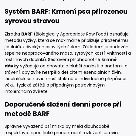
Systém BARF: Krmení psa přirozenou
syrovou stravou
Zkratka
BARF
(Biologically Appropriate Raw Food) označuje
metodu výživy, která se maximálně přibližuje přirozenému
jídelníčku divokých psovitých šelem. Základem je podávání
tepelně neopracovaného masa, syrových kostí, vnitřností a
rostlinných doplňků. Sestavení plnohodnotné
krmné
dávky
vyžaduje od chovatele hlubší znalosti o anatomii a
trávení, aby zvíře netrpělo deficitem esenciálních živin.
Jídelníček se navíc musí striktně a individuálně přizpůsobit
věku, fyzické zátěži a případným potravinovým
intolerancím zvířete.
Doporučené složení denní porce při
metodě BARF
Správně vyvážená psí miska by měla dlouhodobě
respektovat specifické procentuální rozložení surovin: