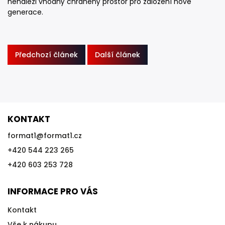
nenalezl vhodný chráněný prostor pro založení nové
generace.
Předchozí článek
Další článek
KONTAKT
format1
@
format1.cz
+420 544 223 265
+420 603 253 728
INFORMACE PRO VÁS
Kontakt
Vše k nákupu