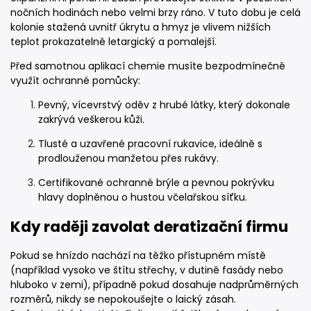
nočních hodinách nebo velmi brzy ráno. V tuto dobu je celá
kolonie stažená uvnitř úkrytu a hmyz je vlivem nižších
teplot prokazatelně letargický a pomalejší.
Před samotnou aplikací chemie musíte bezpodmínečně
využít ochranné pomůcky:
Pevný, vícevrstvý oděv z hrubé látky, který dokonale
zakrývá veškerou kůži.
Tlusté a uzavřené pracovní rukavice, ideálně s
prodlouženou manžetou přes rukávy.
Certifikované ochranné brýle a pevnou pokrývku
hlavy doplněnou o hustou včelařskou síťku.
Kdy raději zavolat deratizační firmu
Pokud se hnízdo nachází na těžko přístupném místě
(například vysoko ve štítu střechy, v dutině fasády nebo
hluboko v zemi), případně pokud dosahuje nadprůměrných
rozměrů, nikdy se nepokoušejte o laický zásah.