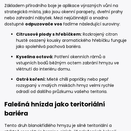
Základem přírodního boje je aplikace výrazných vůní na
strategická místa, jako jsou okenní parapety, dveřní prahy
nebo zahradní nábytek. Mezi nejúčinnější a snadno
dostupné
odpuzovače vos
řadíme následující suroviny:
Citrusové plody s hřebíčkem:
Rozkrojený citron
hustě osazený kousky aromatického hřebíčku funguje
jako spolehlivá pachová bariéra.
Kyselina octová:
Potření okenních rámů a
vstupních bodů běžným octem zabrání hmyzu ve
vlétnutí do interiéru domu.
Ostré koření:
Mleté chilli papričky nebo pepř
rozsypaný v malých miskách hmyz velmi rychle
odradí od dalšího průzkumu vašeho teritoria.
Falešná hnízda jako teritoriální
bariéra
Tento druh blanokřídlého hmyzu je silně teritoriální a