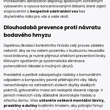
Profesionální deratizátoři disponují špičkovým ochranným
vybavením a vysoce koncentrovanými látkami, které zajistí
stoprocentní a
bezpečné odstranění vos
bez
zbytečného rizika pro vás a vaše okolí.
Dlouhodobá prevence proti návratu
bodavého hmyzu
Úspěšnou likvidací konkrétního hnízda celý proces zdaleka
nekončí. Aby se na vašem pozemku v budoucnu neusadila
nová královna, je nutné přijmout efektivní preventivní kroky.
Klíčovým opatřením je systematická eliminace
potenciálních lákadel a možných úkrytů.
Pravidelně a pečlivě zabezpečujte nádoby s komunálním
odpadem a kompostéry pevně přiléhajícími víky. Nikdy
nenechávejte na zahradních stolech zbytky sladkých
pokrmů, grilovaného masa ani nedopité slazené nápoje. V
jarních měsících vždy důkladně zkontrolujte fasádu a
střechu domu. Včas
utěsněte veškeré montážní škvíry,
praskliny a dutiny
kvalitním tmelem, aby pátrající hmyz