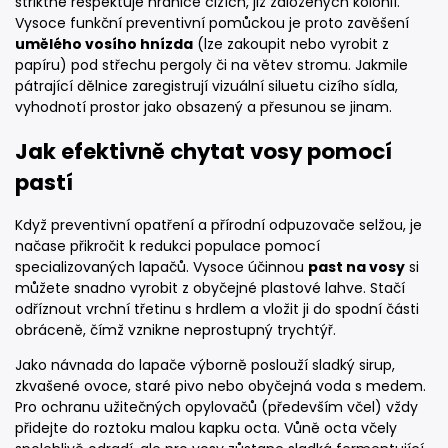
striktně respektuje hranice cizích, již založených kolonií.
Vysoce funkční preventivní pomůckou je proto zavěšení
umělého vosího hnízda
(lze zakoupit nebo vyrobit z
papíru) pod střechu pergoly či na větev stromu. Jakmile
pátrající dělnice zaregistrují vizuální siluetu cizího sídla,
vyhodnotí prostor jako obsazený a přesunou se jinam.
Jak efektivně chytat vosy pomocí
pastí
Když preventivní opatření a přírodní odpuzovače selžou, je
načase přikročit k redukci populace pomocí
specializovaných lapačů. Vysoce účinnou
past na vosy
si
můžete snadno vyrobit z obyčejné plastové lahve. Stačí
odříznout vrchní třetinu s hrdlem a vložit ji do spodní části
obráceně, čímž vznikne neprostupný trychtýř.
Jako návnada do lapače výborně poslouží sladký sirup,
zkvašené ovoce, staré pivo nebo obyčejná voda s medem.
Pro ochranu užitečných opylovačů (především včel) vždy
přidejte do roztoku malou kapku octa. Vůně octa včely