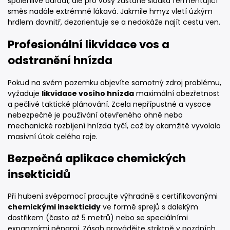
spolehlivě odradí, ale pro vosy zůstane sladká fermentující
směs nadále extrémně lákavá. Jakmile hmyz vletí úzkým
hrdlem dovnitř, dezorientuje se a nedokáže najít cestu ven.
Profesionální likvidace vos a
odstranění hnízda
Pokud na svém pozemku objevíte samotný zdroj problému,
vyžaduje
likvidace vosího hnízda
maximální obezřetnost
a pečlivé taktické plánování. Zcela nepřípustné a vysoce
nebezpečné je používání otevřeného ohně nebo
mechanické rozbíjení hnízda tyčí, což by okamžitě vyvolalo
masivní útok celého roje.
Bezpečná aplikace chemických
insekticidů
Při hubení svépomocí pracujte výhradně s certifikovanými
chemickými insekticidy
ve formě sprejů s dalekým
dostřikem (často až 5 metrů) nebo se speciálními
expanzními pěnami. Zásah provádějte striktně v pozdních