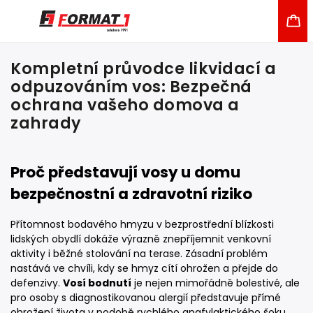
Kompletní průvodce likvidací a
odpuzováním vos: Bezpečná
ochrana vašeho domova a
zahrady
Proč představují vosy u domu
bezpečnostní a zdravotní riziko
Přítomnost bodavého hmyzu v bezprostřední blízkosti
lidských obydlí dokáže výrazně znepříjemnit venkovní
aktivity i běžné stolování na terase. Zásadní problém
nastává ve chvíli, kdy se hmyz cítí ohrožen a přejde do
defenzivy.
Vosí bodnutí
je nejen mimořádně bolestivé, ale
pro osoby s diagnostikovanou alergií představuje přímé
ohrožení života v podobě rychlého anafylaktického šoku.