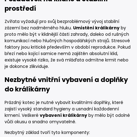
prostředí
Zvířata vyžadují pro svůj bezproblémový vývoj stabilní
zázemí bez nadměrného hluku.
Umístění králíkárny
by
proto mělo být v klidnější části zahrady, daleko od rušných
komunikací nebo hlučných hospodářských strojů. Stresové
faktory jsou kritické především v období reprodukce. Pokud
březí nebo kojící samice nemá zajištěn absolutní klid,
existuje vysoké riziko, že svá mláďata odmítne krmit nebo
je dokonce zlikviduje.
Nezbytné vnitřní vybavení a doplňky
do králíkárny
Prázdný kotec je nutné vybavit kvalitními doplňky, které
zajistí vysoký standard hygieny a usnadní každodenní
krmení. Veškeré
vybavení králíkárny
by mělo být odolné
vůči okusu a snadno omyvatelné.
Nezbytný základ tvoří tyto komponenty: