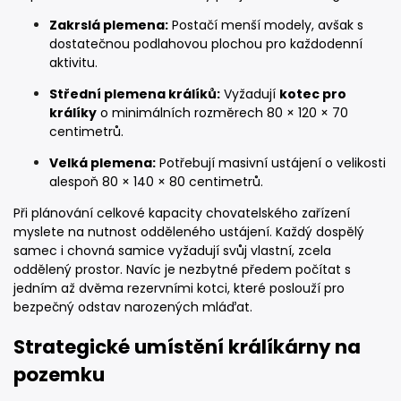
Zakrslá plemena:
Postačí menší modely, avšak s
dostatečnou podlahovou plochou pro každodenní
aktivitu.
Střední plemena králíků:
Vyžadují
kotec pro
králíky
o minimálních rozměrech 80 × 120 × 70
centimetrů.
Velká plemena:
Potřebují masivní ustájení o velikosti
alespoň 80 × 140 × 80 centimetrů.
Při plánování celkové kapacity chovatelského zařízení
myslete na nutnost odděleného ustájení. Každý dospělý
samec i chovná samice vyžadují svůj vlastní, zcela
oddělený prostor. Navíc je nezbytné předem počítat s
jedním až dvěma rezervními kotci, které poslouží pro
bezpečný odstav narozených mláďat.
Strategické umístění králíkárny na
pozemku