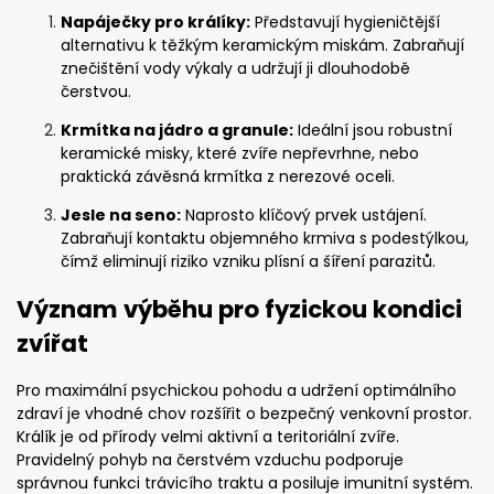
Napáječky pro králíky:
Představují hygieničtější
alternativu k těžkým keramickým miskám. Zabraňují
znečištění vody výkaly a udržují ji dlouhodobě
čerstvou.
Krmítka na jádro a granule:
Ideální jsou robustní
keramické misky, které zvíře nepřevrhne, nebo
praktická závěsná krmítka z nerezové oceli.
Jesle na seno:
Naprosto klíčový prvek ustájení.
Zabraňují kontaktu objemného krmiva s podestýlkou,
čímž eliminují riziko vzniku plísní a šíření parazitů.
Význam výběhu pro fyzickou kondici
zvířat
Pro maximální psychickou pohodu a udržení optimálního
zdraví je vhodné chov rozšířit o bezpečný venkovní prostor.
Králík je od přírody velmi aktivní a teritoriální zvíře.
Pravidelný pohyb na čerstvém vzduchu podporuje
správnou funkci trávicího traktu a posiluje imunitní systém.