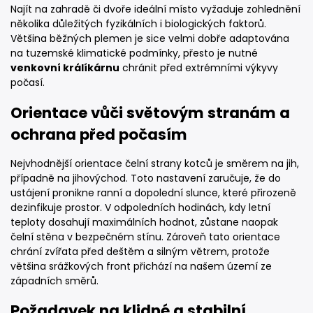
Najít na zahradě či dvoře ideální místo vyžaduje zohlednění
několika důležitých fyzikálních i biologických faktorů.
Většina běžných plemen je sice velmi dobře adaptována
na tuzemské klimatické podmínky, přesto je nutné
venkovní králíkárnu
chránit před extrémními výkyvy
počasí.
Orientace vůči světovým stranám a
ochrana před počasím
Nejvhodnější orientace čelní strany kotců je směrem na jih,
případně na jihovýchod. Toto nastavení zaručuje, že do
ustájení pronikne ranní a dopolední slunce, které přirozeně
dezinfikuje prostor. V odpoledních hodinách, kdy letní
teploty dosahují maximálních hodnot, zůstane naopak
čelní stěna v bezpečném stínu. Zároveň tato orientace
chrání zvířata před deštěm a silným větrem, protože
většina srážkových front přichází na našem území ze
západních směrů.
Požadavek na klidné a stabilní