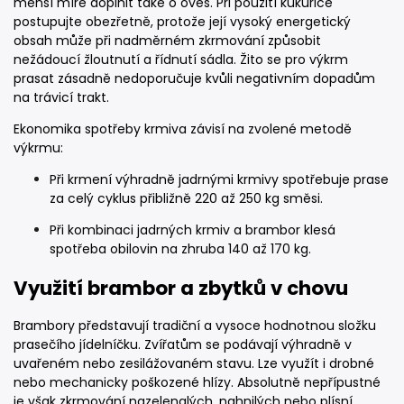
menší míře doplnit také o oves. Při použití kukuřice
postupujte obezřetně, protože její vysoký energetický
obsah může při nadměrném zkrmování způsobit
nežádoucí žloutnutí a řídnutí sádla. Žito se pro výkrm
prasat zásadně nedoporučuje kvůli negativním dopadům
na trávicí trakt.
Ekonomika spotřeby krmiva závisí na zvolené metodě
výkrmu:
Při krmení výhradně jadrnými krmivy spotřebuje prase
za celý cyklus přibližně 220 až 250 kg směsi.
Při kombinaci jadrných krmiv a brambor klesá
spotřeba obilovin na zhruba 140 až 170 kg.
Využití brambor a zbytků v chovu
Brambory představují tradiční a vysoce hodnotnou složku
prasečího jídelníčku. Zvířatům se podávají výhradně v
uvařeném nebo zesilážovaném stavu. Lze využít i drobné
nebo mechanicky poškozené hlízy. Absolutně nepřípustné
je však zkrmování nazelenalých, nahnilých nebo plísní