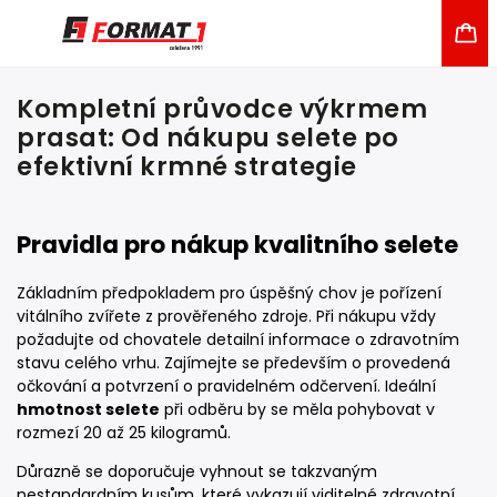
Kompletní průvodce výkrmem
prasat: Od nákupu selete po
efektivní krmné strategie
Pravidla pro nákup kvalitního selete
Základním předpokladem pro úspěšný chov je pořízení
vitálního zvířete z prověřeného zdroje. Při nákupu vždy
požadujte od chovatele detailní informace o zdravotním
stavu celého vrhu. Zajímejte se především o provedená
očkování a potvrzení o pravidelném odčervení. Ideální
hmotnost selete
při odběru by se měla pohybovat v
rozmezí 20 až 25 kilogramů.
Důrazně se doporučuje vyhnout se takzvaným
nestandardním kusům, které vykazují viditelné zdravotní