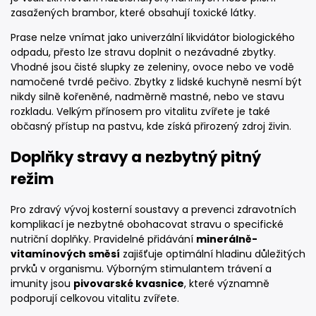
zasažených brambor, které obsahují toxické látky.
Prase nelze vnímat jako univerzální likvidátor biologického
odpadu, přesto lze stravu doplnit o nezávadné zbytky.
Vhodné jsou čisté slupky ze zeleniny, ovoce nebo ve vodě
namočené tvrdé pečivo. Zbytky z lidské kuchyně nesmí být
nikdy silně kořeněné, nadměrně mastné, nebo ve stavu
rozkladu. Velkým přínosem pro vitalitu zvířete je také
občasný přístup na pastvu, kde získá přirozený zdroj živin.
Doplňky stravy a nezbytný pitný
režim
Pro zdravý vývoj kosterní soustavy a prevenci zdravotních
komplikací je nezbytné obohacovat stravu o specifické
nutriční doplňky. Pravidelné přidávání
minerálně-
vitamínových směsí
zajišťuje optimální hladinu důležitých
prvků v organismu. Výborným stimulantem trávení a
imunity jsou
pivovarské kvasnice
, které významně
podporují celkovou vitalitu zvířete.