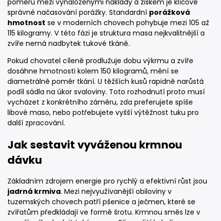
poměru mezi vynaloženými náklady a ziskem je klíčové
správné načasování porážky. Standardní
porážková
hmotnost
se v moderních chovech pohybuje mezi 105 až
115 kilogramy. V této fázi je struktura masa nejkvalitnější a
zvíře nemá nadbytek tukové tkáně.
Pokud chovatel cíleně prodlužuje dobu výkrmu a zvíře
dosáhne hmotnosti kolem 150 kilogramů, mění se
diametrálně poměr tkání. U těžších kusů rapidně narůstá
podíl sádla na úkor svaloviny. Toto rozhodnutí proto musí
vycházet z konkrétního záměru, zda preferujete spíše
libové maso, nebo potřebujete vyšší výtěžnost tuku pro
další zpracování.
Jak sestavit vyváženou krmnou
dávku
Základním zdrojem energie pro rychlý a efektivní růst jsou
jadrná krmiva
. Mezi nejvyužívanější obiloviny v
tuzemských chovech patří pšenice a ječmen, které se
zvířatům předkládají ve formě šrotu. Krmnou směs lze v