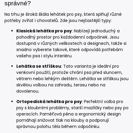
správné?
Na trhu je široká škála lehátek pro psy, která splňují různé
potřeby zvířat i chovatelů. Zde jsou nejčastější typy:
Klasická lehátka pro psy
: Nabízejí jednoduchý a
pohodlný prostor pro každodenní odpočinek. Jsou
dostupná v různých velikostech a designech, takže si
snadno vyberete takové, které odpovídá potřebám
vašeho psa i stylu interiéru.
Lehátka se stříškou
: Tato varianta je ideální pro
venkovní použití, protože chrání psa před sluncem,
větrem nebo lehkým deštěm. Lehátka se stříškou jsou
skvělou volbou na zahradu, terasu nebo na
dovolenou.
Ortopedická lehátka pro psy
: Perfektní volba pro
psy s kloubními problémy, starší mazlíčky nebo psy po
operacích. Paměťová pěna a ergonomický design
pomáhají snižovat tlak na klouby a podporují
správnou polohu těla během odpočinku.