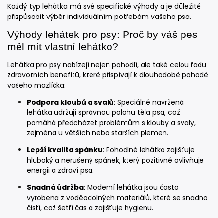
Každý typ lehátka má své specifické výhody a je důležité
přizpůsobit výběr individuálním potřebám vašeho psa.
Výhody lehátek pro psy: Proč by váš pes
měl mít vlastní lehátko?
Lehátka pro psy nabízejí nejen pohodlí, ale také celou řadu
zdravotních benefitů, které přispívají k dlouhodobé pohodě
vašeho mazlíčka:
Podpora kloubů a svalů
: Speciálně navržená
lehátka udržují správnou polohu těla psa, což
pomáhá předcházet problémům s klouby a svaly,
zejména u větších nebo starších plemen.
Lepší kvalita spánku
: Pohodlné lehátko zajišťuje
hluboký a nerušený spánek, který pozitivně ovlivňuje
energii a zdraví psa.
Snadná údržba
: Moderní lehátka jsou často
vyrobena z voděodolných materiálů, které se snadno
čistí, což šetří čas a zajišťuje hygienu.