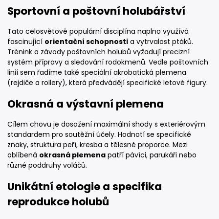
Sportovní a poštovní holubářství
Tato celosvětově populární disciplína naplno využívá
fascinující
orientační schopnosti
a vytrvalost ptáků.
Trénink a závody poštovních holubů vyžadují precizní
systém přípravy a sledování rodokmenů. Vedle poštovních
linií sem řadíme také speciální akrobatická plemena
(rejdiče a rollery), která předvádějí specifické letové figury.
Okrasná a výstavní plemena
Cílem chovu je dosažení maximální shody s exteriérovým
standardem pro soutěžní účely. Hodnotí se specifické
znaky, struktura peří, kresba a tělesné proporce. Mezi
oblíbená
okrasná plemena
patří pávíci, parukáři nebo
různé poddruhy voláčů.
Unikátní etologie a specifika
reprodukce holubů