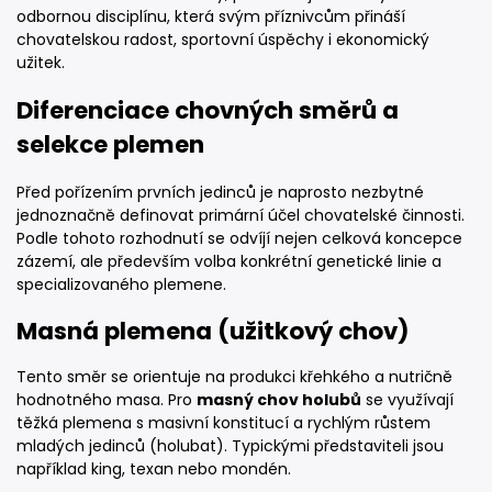
odbornou disciplínu, která svým příznivcům přináší
chovatelskou radost, sportovní úspěchy i ekonomický
užitek.
Diferenciace chovných směrů a
selekce plemen
Před pořízením prvních jedinců je naprosto nezbytné
jednoznačně definovat primární účel chovatelské činnosti.
Podle tohoto rozhodnutí se odvíjí nejen celková koncepce
zázemí, ale především volba konkrétní genetické linie a
specializovaného plemene.
Masná plemena (užitkový chov)
Tento směr se orientuje na produkci křehkého a nutričně
hodnotného masa. Pro
masný chov holubů
se využívají
těžká plemena s masivní konstitucí a rychlým růstem
mladých jedinců (holubat). Typickými představiteli jsou
například king, texan nebo mondén.