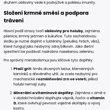
druhem obiloviny vede k podvýživě a poklesu imunity.
Složení krmné směsi a podpora
trávení
Hlavní podíl stravy tvoří
obiloviny pro holuby
, zejména
pšenice, krmný ječmen a kukuřice. Tuto sacharidovou
složku je nutné doplnit o luštěniny (peluška, hrách, vika),
které fungují jako nezbytný zdroj bílkovin. Jako dietní
zpestření lze podávat nadrobno nasekanou zeleninu.
Pro správný metabolismus jsou klíčové tyto doplňky:
Ptačí grit:
Směs drcených lastur, křemenných
kamínků a dřevěného uhlí. Je zcela nezbytný pro
mechanické
rozmělňování zrn ve voleti
, jelikož
holubi nemají zuby.
Minerální a vitamínové doplňky:
Zejména v zimě a
v období hnízdění doplňujte vápník, fosfor a
vitamín
D
, které ovlivňují pevnost vaječné skořápky a vývoj
kostry.