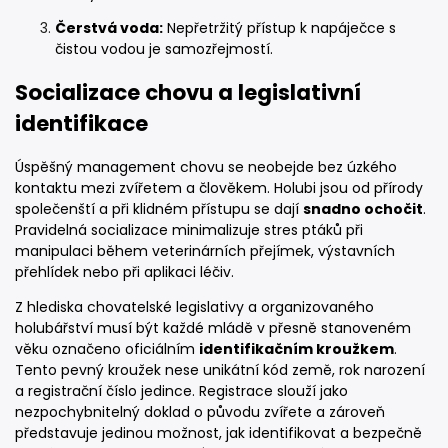
Čerstvá voda:
Nepřetržitý přístup k napáječce s
čistou vodou je samozřejmostí.
Socializace chovu a legislativní
identifikace
Úspěšný management chovu se neobejde bez úzkého
kontaktu mezi zvířetem a člověkem. Holubi jsou od přírody
společenští a při klidném přístupu se dají
snadno ochočit
.
Pravidelná socializace minimalizuje stres ptáků při
manipulaci během veterinárních přejímek, výstavních
přehlídek nebo při aplikaci léčiv.
Z hlediska chovatelské legislativy a organizovaného
holubářství musí být každé mládě v přesně stanoveném
věku označeno oficiálním
identifikačním kroužkem
.
Tento pevný kroužek nese unikátní kód země, rok narození
a registrační číslo jedince. Registrace slouží jako
nezpochybnitelný doklad o původu zvířete a zároveň
představuje jedinou možnost, jak identifikovat a bezpečně