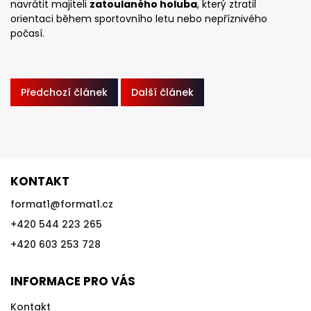
navrátit majiteli
zatoulaného holuba
, který ztratil
orientaci během sportovního letu nebo nepříznivého
počasí.
Předchozí článek
Další článek
KONTAKT
format1
@
format1.cz
+420 544 223 265
+420 603 253 728
INFORMACE PRO VÁS
Kontakt