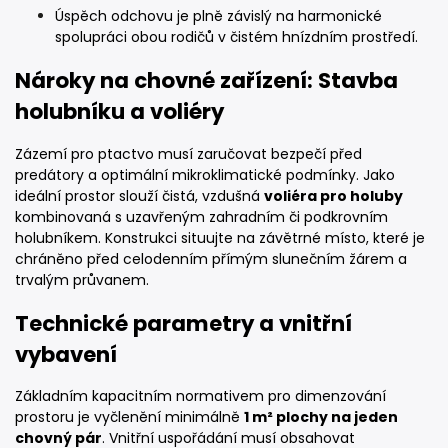
Úspěch odchovu je plně závislý na harmonické
spolupráci obou rodičů v čistém hnízdním prostředí.
Nároky na chovné zařízení: Stavba
holubníku a voliéry
Zázemí pro ptactvo musí zaručovat bezpečí před
predátory a optimální mikroklimatické podmínky. Jako
ideální prostor slouží čistá, vzdušná
voliéra pro holuby
kombinovaná s uzavřeným zahradním či podkrovním
holubníkem. Konstrukci situujte na závětrné místo, které je
chráněno před celodenním přímým slunečním žárem a
trvalým průvanem.
Technické parametry a vnitřní
vybavení
Základním kapacitním normativem pro dimenzování
prostoru je vyčlenění minimálně
1 m² plochy na jeden
chovný pár
. Vnitřní uspořádání musí obsahovat