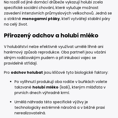
Na rozdíl od jiné domácí drůbeže vykazují holubi zcela
specifické sociální chování, které vylučuje možnost
zavedení intenzivních průmyslových velkochovů. Jedná se
o striktně
monogamní ptáky
, kteří vytvářejí stabilní páry
na celý život.
Přirozený odchov a holubí mléko
V holubářství nelze efektivně využívat umělé líhně ani
harémový způsob reprodukce. Oba partneři jsou vázáni
silným rodičovským pudem a při inkubaci vajec se
pravidelně střídají.
Pro
odchov holubat
jsou klíčové tyto biologické faktory:
Po vylíhnutí produkují oba rodiče v buňkách volete
takzvané
holubí mléko
(kaši), kterým mláďata v
prvních dnech výhradně krmí.
Umělá náhrada této specifické výživy je
technologicky extrémně náročná a v běžné praxi
nerealizovatelná.