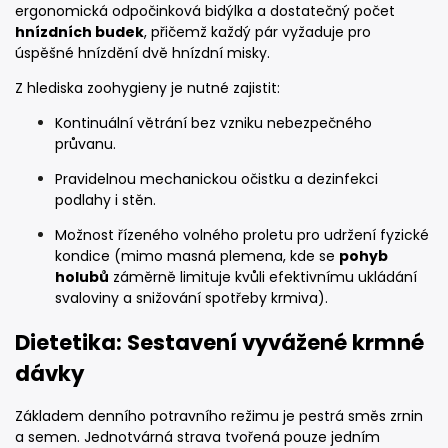
ergonomická odpočinková bidýlka a dostatečný počet
hnízdních budek
, přičemž každý pár vyžaduje pro
úspěšné hnízdění dvě hnízdní misky.
Z hlediska zoohygieny je nutné zajistit:
Kontinuální větrání bez vzniku nebezpečného
průvanu.
Pravidelnou mechanickou očistku a dezinfekci
podlahy i stěn.
Možnost řízeného volného proletu pro udržení fyzické
kondice (mimo masná plemena, kde se
pohyb
holubů
záměrně limituje kvůli efektivnímu ukládání
svaloviny a snižování spotřeby krmiva).
Dietetika: Sestavení vyvážené krmné
dávky
Základem denního potravního režimu je pestrá směs zrnin
a semen. Jednotvárná strava tvořená pouze jedním