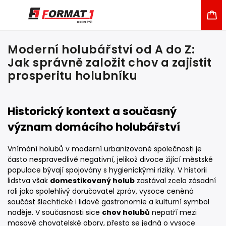
Moderní holubářství od A do Z:
Jak správně založit chov a zajistit
prosperitu holubníku
Historický kontext a současný
význam domácího holubářství
Vnímání holubů v moderní urbanizované společnosti je
často nespravedlivě negativní, jelikož divoce žijící městské
populace bývají spojovány s hygienickými riziky. V historii
lidstva však
domestikovaný holub
zastával zcela zásadní
roli jako spolehlivý doručovatel zpráv, vysoce ceněná
součást šlechtické i lidové gastronomie a kulturní symbol
naděje. V současnosti sice
chov holubů
nepatří mezi
masové chovatelské obory, přesto se jedná o vysoce