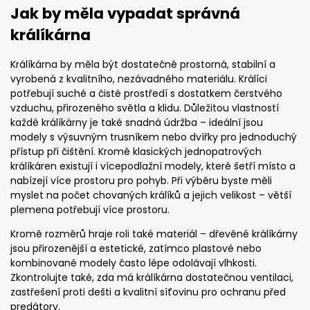
Jak by měla vypadat správná
králíkárna
Králíkárna by měla být dostatečně prostorná, stabilní a
vyrobená z kvalitního, nezávadného materiálu. Králíci
potřebují suché a čisté prostředí s dostatkem čerstvého
vzduchu, přirozeného světla a klidu. Důležitou vlastností
každé králíkárny je také snadná údržba – ideální jsou
modely s výsuvným trusníkem nebo dvířky pro jednoduchý
přístup při čištění. Kromě klasických jednopatrových
králíkáren existují i vícepodlažní modely, které šetří místo a
nabízejí více prostoru pro pohyb. Při výběru byste měli
myslet na počet chovaných králíků a jejich velikost – větší
plemena potřebují více prostoru.
Kromě rozměrů hraje roli také materiál – dřevěné králíkárny
jsou přirozenější a estetické, zatímco plastové nebo
kombinované modely často lépe odolávají vlhkosti.
Zkontrolujte také, zda má králíkárna dostatečnou ventilaci,
zastřešení proti dešti a kvalitní síťovinu pro ochranu před
predátory.