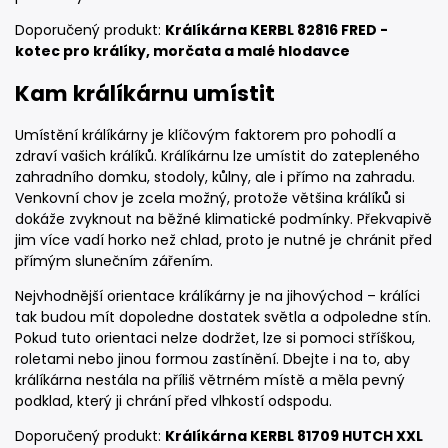
Doporučený produkt:
Králíkárna KERBL 82816 FRED -
kotec pro králíky, morčata a malé hlodavce
Kam králíkárnu umístit
Umístění králíkárny je klíčovým faktorem pro pohodlí a
zdraví vašich králíků. Králíkárnu lze umístit do zatepleného
zahradního domku, stodoly, kůlny, ale i přímo na zahradu.
Venkovní chov je zcela možný, protože většina králíků si
dokáže zvyknout na běžné klimatické podmínky. Překvapivě
jim více vadí horko než chlad, proto je nutné je chránit před
přímým slunečním zářením.
Nejvhodnější orientace králíkárny je na jihovýchod – králíci
tak budou mít dopoledne dostatek světla a odpoledne stín.
Pokud tuto orientaci nelze dodržet, lze si pomoci stříškou,
roletami nebo jinou formou zastínění. Dbejte i na to, aby
králíkárna nestála na příliš větrném místě a měla pevný
podklad, který ji chrání před vlhkostí odspodu.
Doporučený produkt:
Králíkárna KERBL 81709 HUTCH XXL