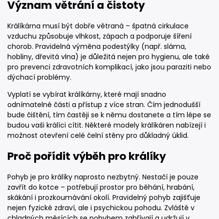
Význam větrání a čistoty
Králíkárna musí být dobře větraná – špatná cirkulace
vzduchu způsobuje vlhkost, zápach a podporuje šíření
chorob. Pravidelná výměna podestýlky (např. sláma,
hobliny, dřevitá vlna) je důležitá nejen pro hygienu, ale také
pro prevenci zdravotních komplikací, jako jsou paraziti nebo
dýchací problémy.
Vyplatí se vybírat králíkárny, které mají snadno
odnímatelné části a přístup z více stran. Čím jednodušší
bude čištění, tím častěji se k němu dostanete a tím lépe se
budou vaši králíci cítit. Některé modely králíkáren nabízejí i
možnost otevření celé čelní stěny pro důkladný úklid.
Proč pořídit výběh pro králíky
Pohyb je pro králíky naprosto nezbytný. Nestačí je pouze
zavřít do kotce – potřebují prostor pro běhání, hrabání,
skákání i prozkoumávání okolí. Pravidelný pohyb zajišťuje
nejen fyzické zdraví, ale i psychickou pohodu. Zvláště v
chladných měsících se pohybem zahřívají a udržují v