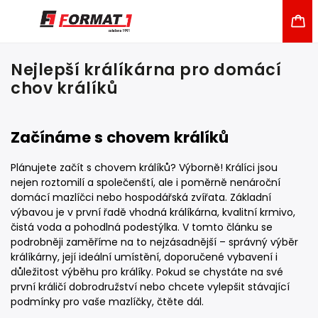
Nejlepší králíkárna pro domácí
chov králíků
Začínáme s chovem králíků
Plánujete začít s chovem králíků? Výborně! Králíci jsou
nejen roztomilí a společenští, ale i poměrně nenároční
domácí mazlíčci nebo hospodářská zvířata. Základní
výbavou je v první řadě vhodná králíkárna, kvalitní krmivo,
čistá voda a pohodlná podestýlka. V tomto článku se
podrobněji zaměříme na to nejzásadnější – správný výběr
králíkárny, její ideální umístění, doporučené vybavení i
důležitost výběhu pro králíky. Pokud se chystáte na své
první králičí dobrodružství nebo chcete vylepšit stávající
podmínky pro vaše mazlíčky, čtěte dál.