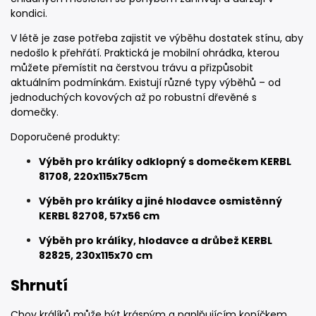
kondici.
V létě je zase potřeba zajistit ve výběhu dostatek stínu, aby
nedošlo k přehřátí. Praktická je mobilní ohrádka, kterou
můžete přemístit na čerstvou trávu a přizpůsobit
aktuálním podmínkám. Existují různé typy výběhů – od
jednoduchých kovových až po robustní dřevěné s
domečky.
Doporučené produkty:
Výběh pro králíky odklopný s domečkem KERBL
81708, 220x115x75cm
Výběh pro králíky a jiné hlodavce osmistěnný
KERBL 82708, 57x56 cm
Výběh pro králíky, hlodavce a drůbež KERBL
82825, 230x115x70 cm
Shrnutí
Chov králíků může být krásným a naplňujícím koníčkem,