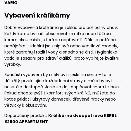
VARIO
Vybavení králíkárny
Dobře vybavená králíkárna je základ pro pohodlný chov.
Každý kotec by měl obsahovat krmítko nebo těžkou
keramickou misku, která se nepřevrátí. Dále je potřeba
napáječka – ideální jsou niplové nebo ventilové modely,
které zabraňují rozlití vody a snadno se čistí. Hygienická
voda je zásadní pro zdraví králíků, proto vybírejte kvalitní
výrobky.
Součástí vybavení by měly být i jesle na seno – to je
důležitý prvek jejich každodenní stravy a mělo by být
neustále dostupné. Jesle se dají doplňovat shora i z boku.
Pokud chcete zvýšit komfort svých králíků, můžete do
kotce přidat i úkrytový domeček, dřevěné hračky nebo
větvičky k okusování.
Doporučený produkt:
Králíkárna dvoupatrová KERBL
82800 APPARTMENT