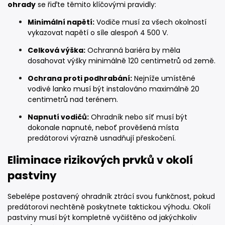
ohrady
se řiďte těmito klíčovými pravidly:
Minimální napětí:
Vodiče musí za všech okolností
vykazovat napětí o síle alespoň 4 500 V.
Celková výška:
Ochranná bariéra by měla
dosahovat výšky minimálně 120 centimetrů od země.
Ochrana proti podhrabání:
Nejníže umístěné
vodivé lanko musí být instalováno maximálně 20
centimetrů nad terénem.
Napnutí vodičů:
Ohradník nebo síť musí být
dokonale napnuté, neboť prověšená místa
predátorovi výrazně usnadňují přeskočení.
Eliminace rizikových prvků v okolí
pastviny
Sebelépe postavený ohradník ztrácí svou funkčnost, pokud
predátorovi nechtěně poskytnete taktickou výhodu. Okolí
pastviny musí být kompletně vyčištěno od jakýchkoliv