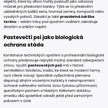
objektů, které by vlkovi mohly posloužit jako odrazový
můstek pro přeskočení bariéry. Týká se to především
uskladněných balíků sena, hromad zeminy, kompostů nebo
vysokých pařezů. Zásadní je také
pravidelná údržba
terénu
– sekání trávy pod spodním vodičem zabraňuje
zkratům a únikům napětí.
Pastevečtí psi jako biologická
ochrana stáda
Kombinace technických opatření a profesionální biologické
ochrany představuje nejvyšší možný standard zabezpečení
chovu. Využití
pasteveckých psů
má v historii
zemědělství tisíciletou tradici, ke které se moderní farmy
nyní cíleně vracejí. Speciálně vyšlechtěná plemena
disponují silnými vrozenými instinkty k nekompromisní
ochraně svěřeného teritoria. Svou fyzickou přítomností,
specifickým pachem a hlasitým štěkotem dokážou
smečku vlků spolehlivě odradit ještě před samotným
pokusem o útok.