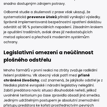
snadno dostupným zdrojem potravy.
Odborné studie a zkušenosti z praxe však ukazují, že
systematická
prevence útoků
přináší vynikající výsledky.
Správně implementovaná bezpečnostní opatření dokážou
odvrátit až 95 % potenciálních napadení. Zásadním krokem
je opuštění tradičních, avšak dnes již nedostačujících
metod oplocení a přechod k moderním systémům
ochrany.
Legislativní omezení a neúčinnost
plošného odstřelu
Mnoho farmářů v první reakci na ztráty zvažuje radikální
řešení problému. Vlk obecný však patří mezi
přísně
chráněné živočichy
, což znamená, že jakýkoliv odstřel je z
hlediska platné evropské i národní legislativy nelegální.
Zabití predátora navíc situaci dlouhodobě neřeší, jelikož
uvolněné teritorium po čase zpravidla obsadí jiná smečka.
Jediným udržitelným postupem je absolutní znemožnění
přístupu predátora ke kořisti prostřednictvím pevných