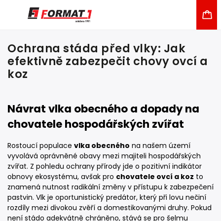
Ochrana stáda před vlky: Jak
efektivně zabezpečit chovy ovcí a
koz
Návrat vlka obecného a dopady na
chovatele hospodářských zvířat
Rostoucí populace
vlka obecného
na našem území
vyvolává oprávněné obavy mezi majiteli hospodářských
zvířat. Z pohledu ochrany přírody jde o pozitivní indikátor
obnovy ekosystému, avšak pro
chovatele ovcí a koz
to
znamená nutnost radikální změny v přístupu k zabezpečení
pastvin. Vlk je oportunistický predátor, který při lovu nečiní
rozdíly mezi divokou zvěří a domestikovanými druhy. Pokud
není stádo adekvátně chráněno, stává se pro šelmu