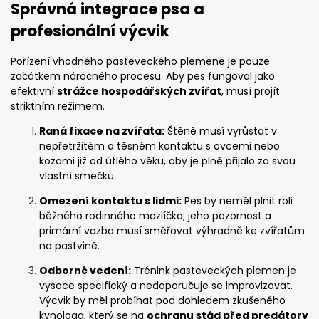
Správná integrace psa a
profesionální výcvik
Pořízení vhodného pasteveckého plemene je pouze
začátkem náročného procesu. Aby pes fungoval jako
efektivní
strážce hospodářských zvířat
, musí projít
striktním režimem.
Raná fixace na zvířata:
Štěně musí vyrůstat v
nepřetržitém a těsném kontaktu s ovcemi nebo
kozami již od útlého věku, aby je plně přijalo za svou
vlastní smečku.
Omezení kontaktu s lidmi:
Pes by neměl plnit roli
běžného rodinného mazlíčka; jeho pozornost a
primární vazba musí směřovat výhradně ke zvířatům
na pastvině.
Odborné vedení:
Trénink pasteveckých plemen je
vysoce specifický a nedoporučuje se improvizovat.
Výcvik by měl probíhat pod dohledem zkušeného
kynologa, který se na
ochranu stád před predátory